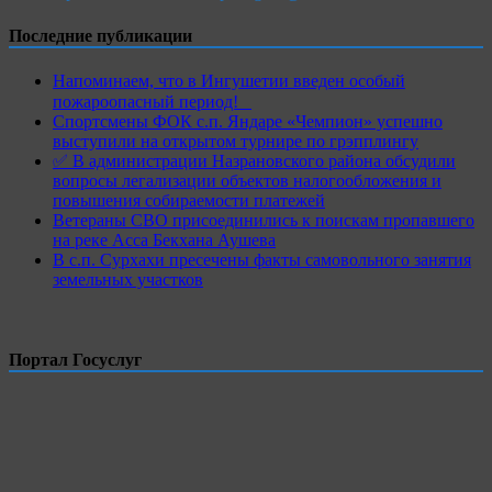
Последние публикации
Напоминаем, что в Ингушетии введен особый
пожароопасный период!⁣⁣⠀
Спортсмены ФОК с.п. Яндаре «Чемпион» успешно
выступили на открытом турнире по грэпплингу
✅ В администрации Назрановского района обсудили
вопросы легализации объектов налогообложения и
повышения собираемости платежей
Ветераны СВО присоединились к поискам пропавшего
на реке Асса Бекхана Аушева
В с.п. Сурхахи пресечены факты самовольного занятия
земельных участков
Портал Госуслуг