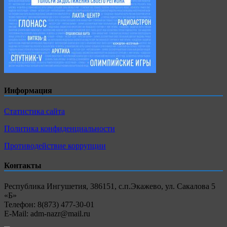
Информация
Статистика сайта
Политика конфиденциальности
Противодействие коррупции
Контакты
Республика Ингушетия, 386151, с.п.Экажево, ул. Сакалова 5
«Б»
Телефон: 8(873) 477-30-01
E-Mail: adm-nazr@mail.ru