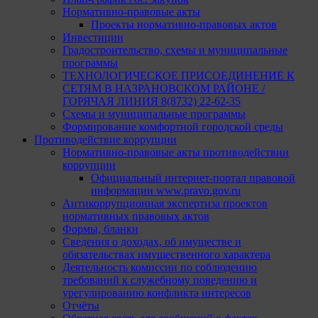
Нормативно-правовые акты
Проекты нормативно-правовых актов
Инвестиции
Градостроительство, схемы и муниципальные
программы
ТЕХНОЛОГИЧЕСКОЕ ПРИСОЕДИНЕНИЕ К
СЕТЯМ В НАЗРАНОВСКОМ РАЙОНЕ /
ГОРЯЧАЯ ЛИНИЯ 8(8732) 22-62-35
Схемы и муниципальные программы
Формирование комфортной городской среды
Противодействие коррупции
Нормативно-правовые акты противодействии
коррупции
Официальный интернет-портал правовой
информации www.pravo.gov.ru
Антикоррупционная экспертиза проектов
нормативных правовых актов
Формы, бланки
Сведения о доходах, об имуществе и
обязательствах имущественного характера
Деятельность комиссии по соблюдению
требований к служебному поведению и
урегулированию конфликта интересов
Отчёты