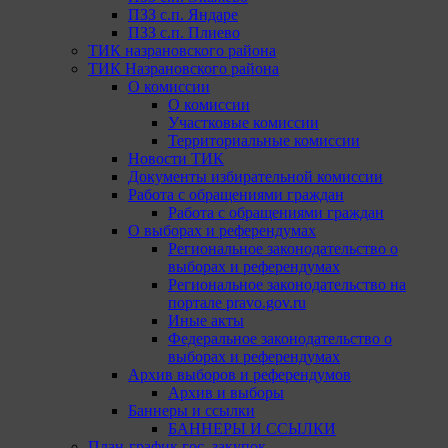
ПЗЗ с.п. Яндаре
ПЗЗ с.п. Плиево
ТИК назрановского района
ТИК Назрановского района
О комиссии
О комиссии
Участковые комиссии
Территориальные комиссии
Новости ТИК
Документы избирательной комиссии
Работа с обращениями граждан
Работа с обращениями граждан
О выборах и референдумах
Региональное законодательство о
выборах и референдумах
Региональное законодательство на
портале pravo.gov.ru
Иные акты
Федеральное законодательство о
выборах и референдумах
Архив выборов и референдумов
Архив и выборы
Баннеры и ссылки
БАННЕРЫ И ССЫЛКИ
План-график гос. закупок