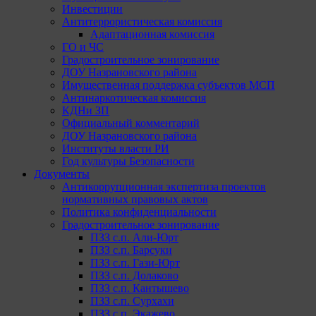
Инвестиции
Антитеррористическая комиссия
Адаптационная комиссия
ГО и ЧС
Градостроительное зонирование
ДОУ Назрановского района
Имущественная поддержка субъектов МСП
Антинаркотическая комиссия
КДНи ЗП
Официальный комментарий
ДОУ Назрановского района
Институты власти РИ
Год культуры Безопасности
Документы
Антикоррупционная экспертиза проектов
нормативных правовых актов
Политика конфиденциальности
Градостроительное зонирование
ПЗЗ с.п. Али-Юрт
ПЗЗ с.п. Барсуки
ПЗЗ с.п. Гази-Юрт
ПЗЗ с.п. Долаково
ПЗЗ с.п. Кантышево
ПЗЗ с.п. Сурхахи
ПЗЗ с.п. Экажево