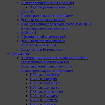
Антитеррористическая комиссия
Адаптационная комиссия
ГО и ЧС
Градостроительное зонирование
ДОУ Назрановского района
Имущественная поддержка субъектов МСП
Антинаркотическая комиссия
КДНи ЗП
Официальный комментарий
ДОУ Назрановского района
Институты власти РИ
Год культуры Безопасности
Документы
Антикоррупционная экспертиза проектов
нормативных правовых актов
Политика конфиденциальности
Градостроительное зонирование
ПЗЗ с.п. Али-Юрт
ПЗЗ с.п. Барсуки
ПЗЗ с.п. Гази-Юрт
ПЗЗ с.п. Долаково
ПЗЗ с.п. Кантышево
ПЗЗ с.п. Сурхахи
ПЗЗ с.п. Экажево
ПЗЗ с.п. Яндаре