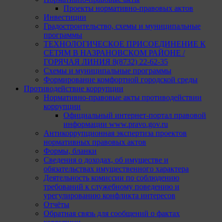
Проекты нормативно-правовых актов
Инвестиции
Градостроительство, схемы и муниципальные
программы
ТЕХНОЛОГИЧЕСКОЕ ПРИСОЕДИНЕНИЕ К
СЕТЯМ В НАЗРАНОВСКОМ РАЙОНЕ /
ГОРЯЧАЯ ЛИНИЯ 8(8732) 22-62-35
Схемы и муниципальные программы
Формирование комфортной городской среды
Противодействие коррупции
Нормативно-правовые акты противодействии
коррупции
Официальный интернет-портал правовой
информации www.pravo.gov.ru
Антикоррупционная экспертиза проектов
нормативных правовых актов
Формы, бланки
Сведения о доходах, об имуществе и
обязательствах имущественного характера
Деятельность комиссии по соблюдению
требований к служебному поведению и
урегулированию конфликта интересов
Отчёты
Обратная связь для сообщений о фактах