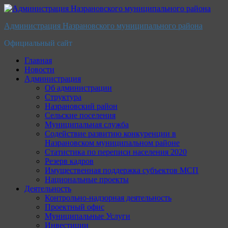
Перейти
к
Администрация Назрановского муниципального района
содержимому
Официальный сайт
Главная
Новости
Администрация
Об администрации
Структура
Назрановский район
Сельские поселения
Муниципальная служба
Содействие развитию конкуренции в
Назрановском муниципальном районе
Статистика по переписи населения 2020
Резерв кадров
Имущественная поддержка субъектов МСП
Национальные проекты
Деятельность
Контрольно-надзорная деятельность
Проектный офис
Муниципальные Услуги
Инвестиции