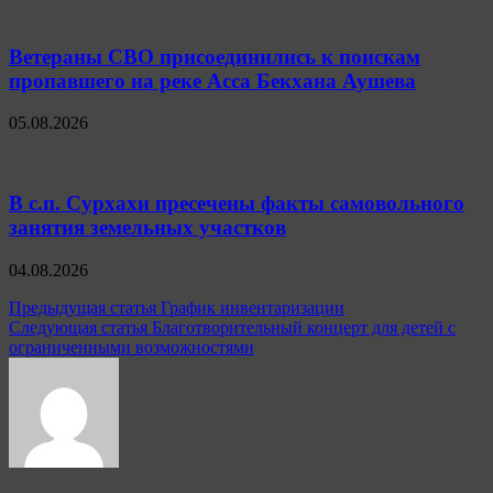
Ветераны СВО присоединились к поискам
пропавшего на реке Асса Бекхана Аушева
05.08.2026
В с.п. Сурхахи пресечены факты самовольного
занятия земельных участков
04.08.2026
Навигация
Предыдущая статья
График инвентаризации
Следующая статья
Благотворительный концерт для детей с
по
ограниченными возможностями
записям