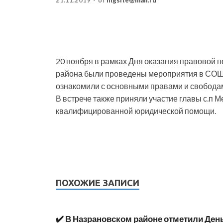
21.11.2019
-
от
ingsite@mail.ru
20 ноября в рамках Дня оказания правовой 
района были проведены мероприятия в СОШ #
ознакомили с основными правами и свободам
В встрече также приняли участие главы с.п М
квалифицированной юридической помощи.
ПОХОЖИЕ ЗАПИСИ
✔️ В Назрановском районе отметили Ден