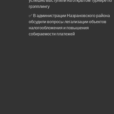
успешно выступили на открытом турнире по
грэпплингу
✅ В администрации Назрановского района
обсудили вопросы легализации объектов
налогообложения и повышения
собираемости платежей