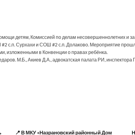
помощи детям, Комиссией по делам несовершеннолетних и з
2 с.п. Сурхахи и СОШ #2 с.п. Долаково. Мероприятие прошл
и, изложенными в Конвенции о правах ребёнка.
едаров. М.Б., Акиев Д.А., адвокатская палата РИ, инспектор
ь
📍 В МКУ «Назрановский районный Дом
Н