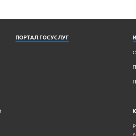
ПОРТАЛ ГОСУСЛУГ
С
П
П
й
Р
у