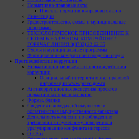
Нормативно-правовые акты
Проекты нормативно-правовых актов
Инвестиции
Градостроительство, схемы и муниципальные
программы
ТЕХНОЛОГИЧЕСКОЕ ПРИСОЕДИНЕНИЕ К
СЕТЯМ В НАЗРАНОВСКОМ РАЙОНЕ /
ГОРЯЧАЯ ЛИНИЯ 8(8732) 22-62-35
Схемы и муниципальные программы
Формирование комфортной городской среды
Противодействие коррупции
Нормативно-правовые акты противодействии
коррупции
Официальный интернет-портал правовой
информации www.pravo.gov.ru
Антикоррупционная экспертиза проектов
нормативных правовых актов
Формы, бланки
Сведения о доходах, об имуществе и
обязательствах имущественного характера
Деятельность комиссии по соблюдению
требований к служебному поведению и
урегулированию конфликта интересов
Отчёты