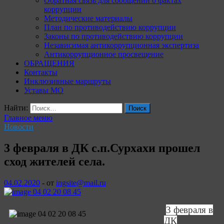
Обратная связь для сообщений о фактах
коррупции
Методические материалы
План по противодействию коррупции
Законы по противодействию коррупции
Независимая антикоррупционная экспертиза
Антикоррупционное просвещение
ОБРАЩЕНИЯ
Контакты
Инклюзивные маршруты
Уставы МО
Найти:
Главное меню
Новости
3 февраля в ДК с.п.Сурхахи прошел
сход жителей села.
04.02.2020
-
от
ingsite@mail.ru
3 февраля в
ДК