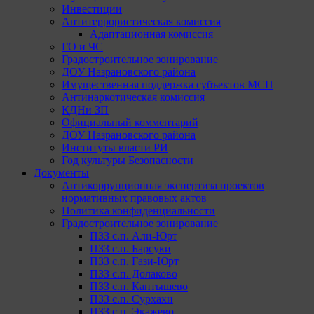
Инвестиции
Антитеррористическая комиссия
Адаптационная комиссия
ГО и ЧС
Градостроительное зонирование
ДОУ Назрановского района
Имущественная поддержка субъектов МСП
Антинаркотическая комиссия
КДНи ЗП
Официальный комментарий
ДОУ Назрановского района
Институты власти РИ
Год культуры Безопасности
Документы
Антикоррупционная экспертиза проектов
нормативных правовых актов
Политика конфиденциальности
Градостроительное зонирование
ПЗЗ с.п. Али-Юрт
ПЗЗ с.п. Барсуки
ПЗЗ с.п. Гази-Юрт
ПЗЗ с.п. Долаково
ПЗЗ с.п. Кантышево
ПЗЗ с.п. Сурхахи
ПЗЗ с.п. Экажево