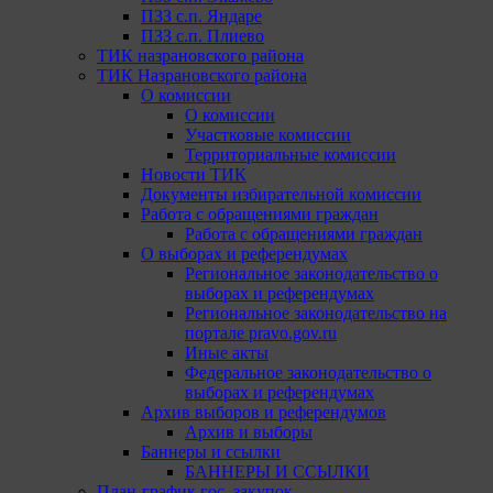
ПЗЗ с.п. Яндаре
ПЗЗ с.п. Плиево
ТИК назрановского района
ТИК Назрановского района
О комиссии
О комиссии
Участковые комиссии
Территориальные комиссии
Новости ТИК
Документы избирательной комиссии
Работа с обращениями граждан
Работа с обращениями граждан
О выборах и референдумах
Региональное законодательство о
выборах и референдумах
Региональное законодательство на
портале pravo.gov.ru
Иные акты
Федеральное законодательство о
выборах и референдумах
Архив выборов и референдумов
Архив и выборы
Баннеры и ссылки
БАННЕРЫ И ССЫЛКИ
План-график гос. закупок