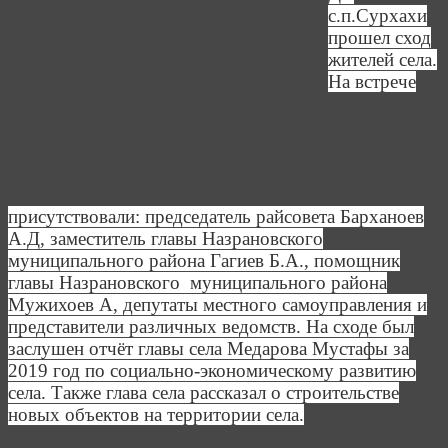
с.п.Сурхахи
прошел сход
жителей села.
На встрече
присутствовали: председатель райсовета Барханоев
А.Д, заместитель главы Назрановского
муниципального района Гагиев Б.А., помощник
главы Назрановского муниципального района
Мужихоев А, депутаты местного самоуправления и
представители различных ведомств.
На сходе был
заслушен отчёт главы села Медарова Мустафы за
2019 год по социально-экономическому развитию
села. Также глава села рассказал о строительстве
новых объектов на территории села.