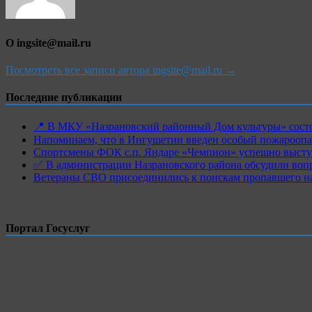
О ingsite@mail.ru
Посмотреть все записи автора ingsite@mail.ru →
Последние публикации
📍 В МКУ «Назрановский районный Дом культуры» состо
Напоминаем, что в Ингушетии введен особый пожароопас
Спортсмены ФОК с.п. Яндаре «Чемпион» успешно высту
✅ В администрации Назрановского района обсудили воп
Ветераны СВО присоединились к поискам пропавшего на
Портал Госуслуг