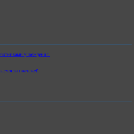
аботниками учреждения.
раемости платежей