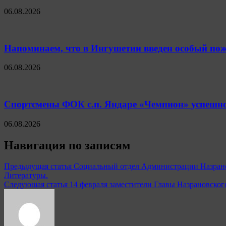
06.08.2026
Напоминаем, что в Ингушетии введен особый пож
06.08.2026
Спортсмены ФОК с.п. Яндаре «Чемпион» успешно
06.08.2026
Навигация по записям
Предыдущая статья
Социальный отдел Администрации Назрановс
Литературы.
Следующая статья
14 февраля заместители Главы Назрановско