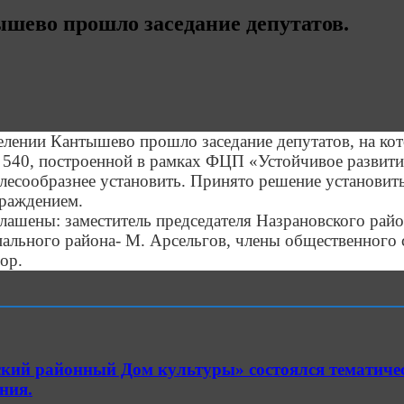
ышево прошло заседание депутатов.
селении Кантышево прошло заседание депутатов, на ко
 540, построенной в рамках ФЦП «Устойчивое развити
лесообразнее установить. Принято решение установит
граждением.
глашены: заместитель председателя Назрановского ра
льного района- М. Арсельгов, члены общественного с
ор.
кий районный Дом культуры» состоялся тематиче
ния.