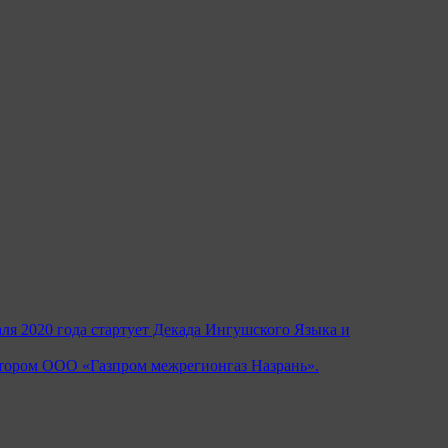
ля 2020 года стартует Декада Ингушского Языка и
ктором ООО «Газпром межрегионгаз Назрань».