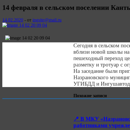
14 февраля в сельском поселении Кант
14.02.2020
-
от
ingsite@mail.ru
Сегодня в сельском по
вблизи новой школы на
пешеходный переход це
разметку и тротуар с о
На заседание были при
Назрановского муниципа
УГИБДД и Ингушавтод
Похожие записи
📍 В МКУ «Назрановс
работниками учрежде