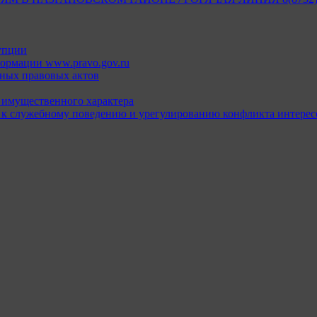
упции
ормации www.pravo.gov.ru
ных правовых актов
х имущественного характера
 к служебному поведению и урегулированию конфликта интерес