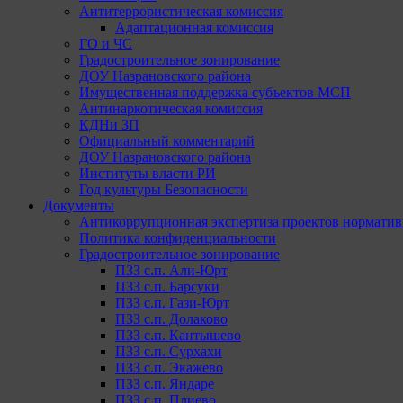
Антитеррористическая комиссия
Адаптационная комиссия
ГО и ЧС
Градостроительное зонирование
ДОУ Назрановского района
Имущественная поддержка субъектов МСП
Антинаркотическая комиссия
КДНи ЗП
Официальный комментарий
ДОУ Назрановского района
Институты власти РИ
Год культуры Безопасности
Документы
Антикоррупционная экспертиза проектов норматив
Политика конфиденциальности
Градостроительное зонирование
ПЗЗ с.п. Али-Юрт
ПЗЗ с.п. Барсуки
ПЗЗ с.п. Гази-Юрт
ПЗЗ с.п. Долаково
ПЗЗ с.п. Кантышево
ПЗЗ с.п. Сурхахи
ПЗЗ с.п. Экажево
ПЗЗ с.п. Яндаре
ПЗЗ с.п. Плиево