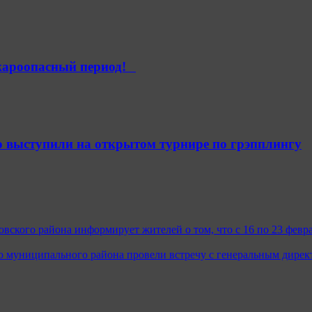
ароопасный период!⁣⁣⠀
 выступили на открытом турнире по грэпплингу
кого района информирует жителей о том, что с 16 по 23 февра
го муниципального района провели встречу с генеральным дире