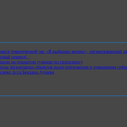
ялся тематический час «Я выбираю жизнь!», организованный р
ный период!⁣⁣⠀
пили на открытом турнире по грэпплингу
росы легализации объектов налогообложения и повышения соби
 реке Асса Бекхана Аушева