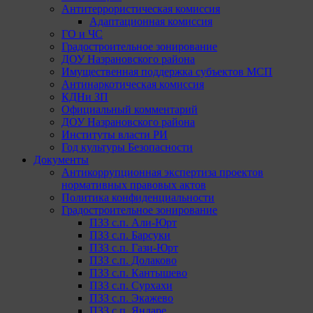
Антитеррористическая комиссия
Адаптационная комиссия
ГО и ЧС
Градостроительное зонирование
ДОУ Назрановского района
Имущественная поддержка субъектов МСП
Антинаркотическая комиссия
КДНи ЗП
Официальный комментарий
ДОУ Назрановского района
Институты власти РИ
Год культуры Безопасности
Документы
Антикоррупционная экспертиза проектов
нормативных правовых актов
Политика конфиденциальности
Градостроительное зонирование
ПЗЗ с.п. Али-Юрт
ПЗЗ с.п. Барсуки
ПЗЗ с.п. Гази-Юрт
ПЗЗ с.п. Долаково
ПЗЗ с.п. Кантышево
ПЗЗ с.п. Сурхахи
ПЗЗ с.п. Экажево
ПЗЗ с.п. Яндаре