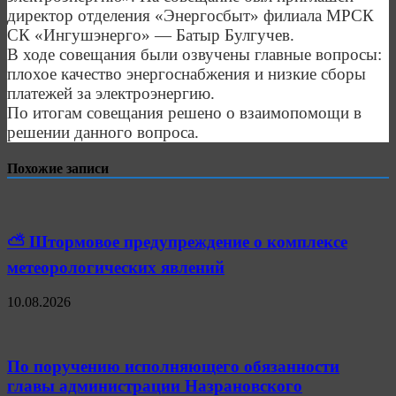
директор отделения «Энергосбыт» филиала МРСК
СК «Ингушэнерго» — Батыр Булгучев.
В ходе совещания были озвучены главные вопросы:
плохое качество энергоснабжения и низкие сборы
платежей за электроэнергию.
По итогам совещания решено о взаимопомощи в
решении данного вопроса.
Похожие записи
⛅️ Штормовое предупреждение о комплексе
метеорологических явлений
10.08.2026
По поручению исполняющего обязанности
главы администрации Назрановского