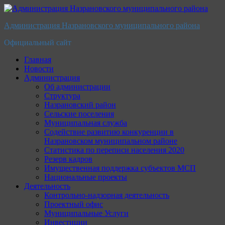
Перейти
к
Администрация Назрановского муниципального района
содержимому
Официальный сайт
Главная
Новости
Администрация
Об администрации
Структура
Назрановский район
Сельские поселения
Муниципальная служба
Содействие развитию конкуренции в
Назрановском муниципальном районе
Статистика по переписи населения 2020
Резерв кадров
Имущественная поддержка субъектов МСП
Национальные проекты
Деятельность
Контрольно-надзорная деятельность
Проектный офис
Муниципальные Услуги
Инвестиции