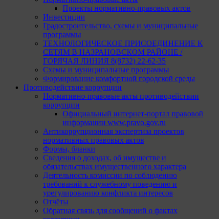
Проекты нормативно-правовых актов
Инвестиции
Градостроительство, схемы и муниципальные
программы
ТЕХНОЛОГИЧЕСКОЕ ПРИСОЕДИНЕНИЕ К
СЕТЯМ В НАЗРАНОВСКОМ РАЙОНЕ /
ГОРЯЧАЯ ЛИНИЯ 8(8732) 22-62-35
Схемы и муниципальные программы
Формирование комфортной городской среды
Противодействие коррупции
Нормативно-правовые акты противодействии
коррупции
Официальный интернет-портал правовой
информации www.pravo.gov.ru
Антикоррупционная экспертиза проектов
нормативных правовых актов
Формы, бланки
Сведения о доходах, об имуществе и
обязательствах имущественного характера
Деятельность комиссии по соблюдению
требований к служебному поведению и
урегулированию конфликта интересов
Отчёты
Обратная связь для сообщений о фактах