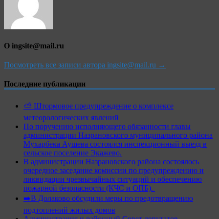
О ingsite@mail.ru
Посмотреть все записи автора ingsite@mail.ru →
Последние публикации
⛅️ Штормовое предупреждение о комплексе
метеорологических явлений
По поручению исполняющего обязанности главы
администрации Назрановского муниципального района
Мухарбека Аушева состоялся инспекционный выезд в
сельское поселение Экажево.
В администрации Назрановского района состоялось
очередное заседание комиссии по предупреждению и
ликвидации чрезвычайных ситуаций и обеспечению
пожарной безопасности (КЧС и ОПБ).
➡️В Долаково обсудили меры по предотвращению
подтоплений жилых домов
Администрация и районный Совет депутатов