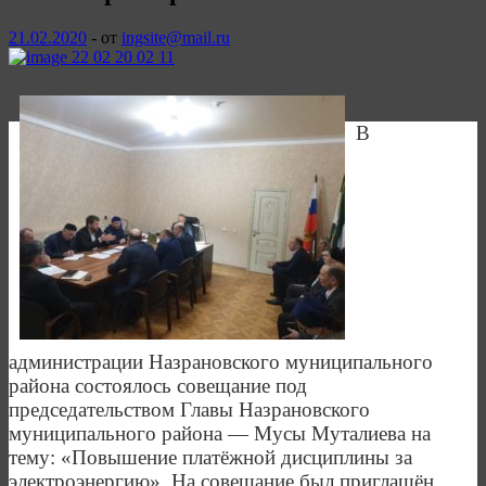
21.02.2020
-
от
ingsite@mail.ru
В
администрации Назрановского муниципального
района состоялось совещание под
председательством Главы Назрановского
муниципального района — Мусы Муталиева на
тему: «Повышение платёжной дисциплины за
электроэнергию». На совещание был приглашён