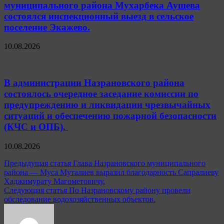
муниципального района Мухарбека Аушева
состоялся инспекционный выезд в сельское
поселение Экажево.
10.08.2026
В администрации Назрановского района
состоялось очередное заседание комиссии по
предупреждению и ликвидации чрезвычайных
ситуаций и обеспечению пожарной безопасности
(КЧС и ОПБ).
10.08.2026
Навигация
Предыдущая статья
Глава Назрановского муниципального
района — Муса Муталиев выразил благодарность Сапралиеву
по
Хаджимурату Магометовичу.
записям
Следующая статья
По Назрановскому району провели
обследование водохозяйственных объектов.