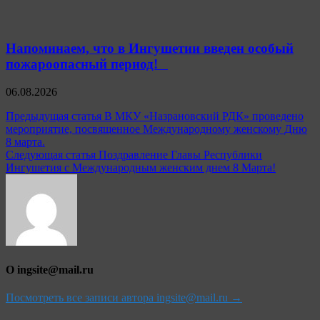
Напоминаем, что в Ингушетии введен особый
пожароопасный период!⁣⁣⠀
06.08.2026
Навигация
Предыдущая статья
В МКУ «Назрановский РДК» проведено
мероприятие, посвященное Международному женскому Дню
по
8 марта.
записям
Следующая статья
Поздравление Главы Республики
Ингушетия с Международным женским днем 8 Марта!
О ingsite@mail.ru
Посмотреть все записи автора ingsite@mail.ru →