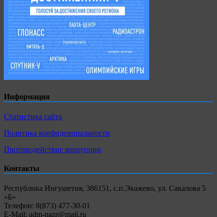
Информация
Статистика сайта
Политика конфиденциальности
Противодействие коррупции
Контакты
Республика Ингушетия, 386151, с.п.Экажево, ул. Сакалова 5
«Б»
Телефон: 8(873) 477-30-01
E-Mail: adm-nazr@mail.ru