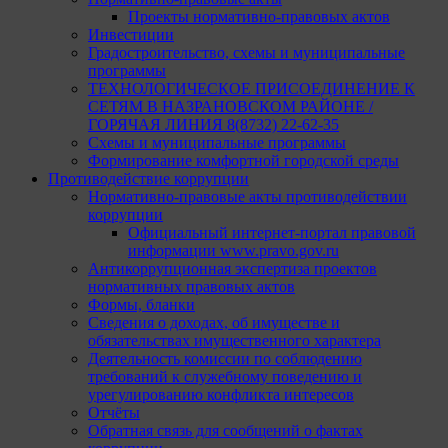
Проекты нормативно-правовых актов
Инвестиции
Градостроительство, схемы и муниципальные
программы
ТЕХНОЛОГИЧЕСКОЕ ПРИСОЕДИНЕНИЕ К
СЕТЯМ В НАЗРАНОВСКОМ РАЙОНЕ /
ГОРЯЧАЯ ЛИНИЯ 8(8732) 22-62-35
Схемы и муниципальные программы
Формирование комфортной городской среды
Противодействие коррупции
Нормативно-правовые акты противодействии
коррупции
Официальный интернет-портал правовой
информации www.pravo.gov.ru
Антикоррупционная экспертиза проектов
нормативных правовых актов
Формы, бланки
Сведения о доходах, об имуществе и
обязательствах имущественного характера
Деятельность комиссии по соблюдению
требований к служебному поведению и
урегулированию конфликта интересов
Отчёты
Обратная связь для сообщений о фактах