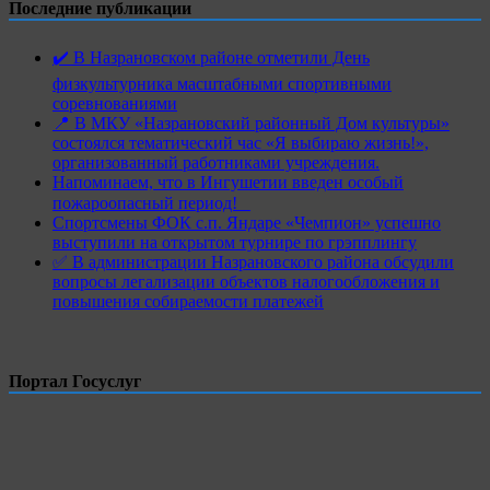
Последние публикации
✔️ В Назрановском районе отметили День
физкультурника масштабными спортивными
соревнованиями
📍 В МКУ «Назрановский районный Дом культуры»
состоялся тематический час «Я выбираю жизнь!»,
организованный работниками учреждения.
Напоминаем, что в Ингушетии введен особый
пожароопасный период!⁣⁣⠀
Спортсмены ФОК с.п. Яндаре «Чемпион» успешно
выступили на открытом турнире по грэпплингу
✅ В администрации Назрановского района обсудили
вопросы легализации объектов налогообложения и
повышения собираемости платежей
Портал Госуслуг