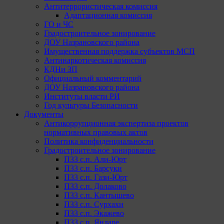
Антитеррористическая комиссия
Адаптационная комиссия
ГО и ЧС
Градостроительное зонирование
ДОУ Назрановского района
Имущественная поддержка субъектов МСП
Антинаркотическая комиссия
КДНи ЗП
Официальный комментарий
ДОУ Назрановского района
Институты власти РИ
Год культуры Безопасности
Документы
Антикоррупционная экспертиза проектов
нормативных правовых актов
Политика конфиденциальности
Градостроительное зонирование
ПЗЗ с.п. Али-Юрт
ПЗЗ с.п. Барсуки
ПЗЗ с.п. Гази-Юрт
ПЗЗ с.п. Долаково
ПЗЗ с.п. Кантышево
ПЗЗ с.п. Сурхахи
ПЗЗ с.п. Экажево
ПЗЗ с.п. Яндаре