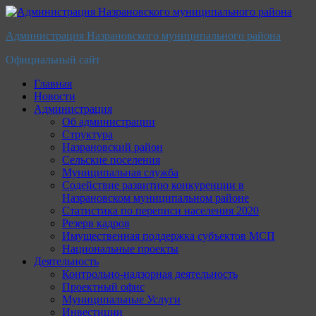
Перейти
к
Администрация Назрановского муниципального района
содержимому
Официальный сайт
Главная
Новости
Администрация
Об администрации
Структура
Назрановский район
Сельские поселения
Муниципальная служба
Содействие развитию конкуренции в
Назрановском муниципальном районе
Статистика по переписи населения 2020
Резерв кадров
Имущественная поддержка субъектов МСП
Национальные проекты
Деятельность
Контрольно-надзорная деятельность
Проектный офис
Муниципальные Услуги
Инвестиции