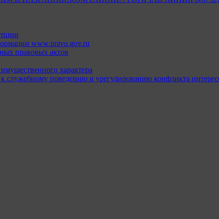
упции
ормации www.pravo.gov.ru
ных правовых актов
х имущественного характера
 к служебному поведению и урегулированию конфликта интерес