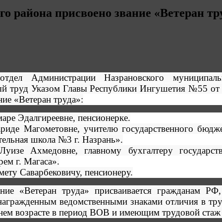
 района присвоено звание «Ветеран тру
отдел Администрации Назрановского муниципал
й труд Указом Главы Республики Ингушетия №55 от 
ние «Ветеран труда»:
аре Эдалгиреевне, пенсионерке.
ариде Магометовне, учителю государственного бюдж
ельная школа №3 г. Назрань».
Луизе Ахмедовне, главному бухгалтеру государст
ем г. Магаса».
ету Саварбековичу, пенсионеру.
ние «Ветеран труда» присваивается гражданам РФ
гражденным ведомственными знаками отличия в труд
ем возрасте в период ВОВ и имеющим трудовой стаж н