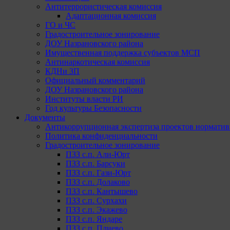
Антитеррористическая комиссия
Адаптационная комиссия
ГО и ЧС
Градостроительное зонирование
ДОУ Назрановского района
Имущественная поддержка субъектов МСП
Антинаркотическая комиссия
КДНи ЗП
Официальный комментарий
ДОУ Назрановского района
Институты власти РИ
Год культуры Безопасности
Документы
Антикоррупционная экспертиза проектов норматив
Политика конфиденциальности
Градостроительное зонирование
ПЗЗ с.п. Али-Юрт
ПЗЗ с.п. Барсуки
ПЗЗ с.п. Гази-Юрт
ПЗЗ с.п. Долаково
ПЗЗ с.п. Кантышево
ПЗЗ с.п. Сурхахи
ПЗЗ с.п. Экажево
ПЗЗ с.п. Яндаре
ПЗЗ с.п. Плиево