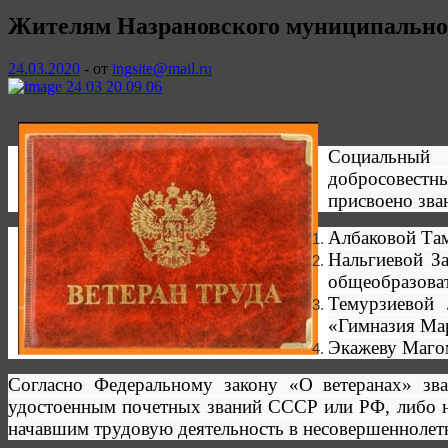
Жителям Назрановского муниципального
24.03.2020
-
от
ingsite@mail.ru
Социальный 
добросовестны
присвоено зва
Албаковой Там
Нальгиевой З
общеобразоват
Темурзиевой 
«Гимназия Мар
Экажеву Магом
Согласно Федеральному закону «О ветеранах» зва
удостоенным почетных званий СССР или РФ, либо на
начавшим трудовую деятельность в несовершеннолетн