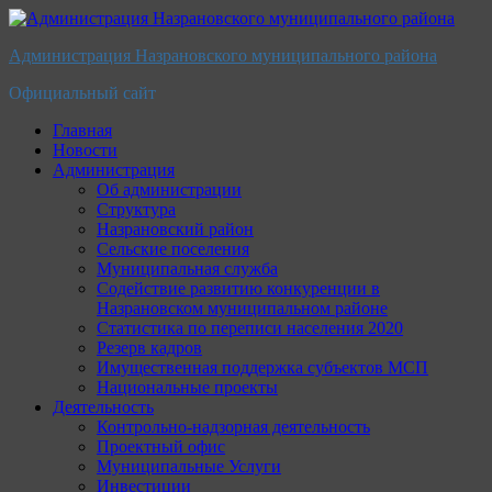
Перейти
к
Администрация Назрановского муниципального района
содержимому
Официальный сайт
Главная
Новости
Администрация
Об администрации
Структура
Назрановский район
Сельские поселения
Муниципальная служба
Содействие развитию конкуренции в
Назрановском муниципальном районе
Статистика по переписи населения 2020
Резерв кадров
Имущественная поддержка субъектов МСП
Национальные проекты
Деятельность
Контрольно-надзорная деятельность
Проектный офис
Муниципальные Услуги
Инвестиции