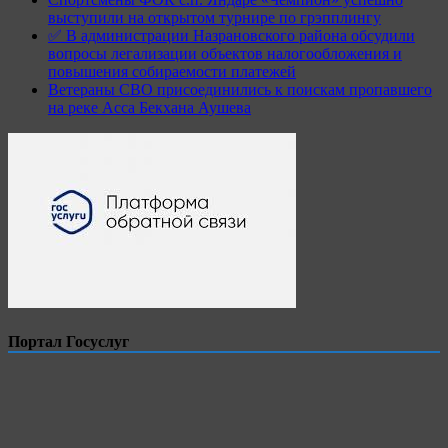
выступили на открытом турнире по грэпплингу
✅ В администрации Назрановского района обсудили
вопросы легализации объектов налогообложения и
повышения собираемости платежей
Ветераны СВО присоединились к поискам пропавшего
на реке Асса Бекхана Аушева
Портал Госуслуг