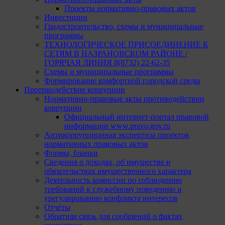
Проекты нормативно-правовых актов
Инвестиции
Градостроительство, схемы и муниципальные
программы
ТЕХНОЛОГИЧЕСКОЕ ПРИСОЕДИНЕНИЕ К
СЕТЯМ В НАЗРАНОВСКОМ РАЙОНЕ /
ГОРЯЧАЯ ЛИНИЯ 8(8732) 22-62-35
Схемы и муниципальные программы
Формирование комфортной городской среды
Противодействие коррупции
Нормативно-правовые акты противодействии
коррупции
Официальный интернет-портал правовой
информации www.pravo.gov.ru
Антикоррупционная экспертиза проектов
нормативных правовых актов
Формы, бланки
Сведения о доходах, об имуществе и
обязательствах имущественного характера
Деятельность комиссии по соблюдению
требований к служебному поведению и
урегулированию конфликта интересов
Отчёты
Обратная связь для сообщений о фактах