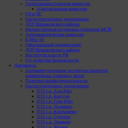
Антитеррористическая комиссия
Адаптационная комиссия
ГО и ЧС
Градостроительное зонирование
ДОУ Назрановского района
Имущественная поддержка субъектов МСП
Антинаркотическая комиссия
КДНи ЗП
Официальный комментарий
ДОУ Назрановского района
Институты власти РИ
Год культуры Безопасности
Документы
Антикоррупционная экспертиза проектов
нормативных правовых актов
Политика конфиденциальности
Градостроительное зонирование
ПЗЗ с.п. Али-Юрт
ПЗЗ с.п. Барсуки
ПЗЗ с.п. Гази-Юрт
ПЗЗ с.п. Долаково
ПЗЗ с.п. Кантышево
ПЗЗ с.п. Сурхахи
ПЗЗ с.п. Экажево
ПЗЗ с.п. Яндаре