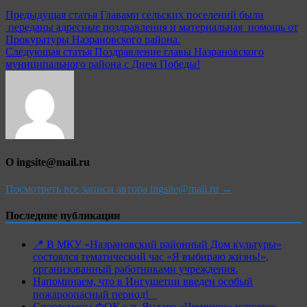
Навигация
Предыдущая статья
Главами сельских поселений были
переданы адресные поздравления и материальная помощь от
по
Прокуратуры Назрановского района.
записям
Следующая статья
Поздравление главы Назрановского
муниципального района с Днем Победы!
О ingsite@mail.ru
Посмотреть все записи автора ingsite@mail.ru →
Последние публикации
📍 В МКУ «Назрановский районный Дом культуры»
состоялся тематический час «Я выбираю жизнь!»,
организованный работниками учреждения.
Напоминаем, что в Ингушетии введен особый
пожароопасный период!⁣⁣⠀
Спортсмены ФОК с.п. Яндаре «Чемпион» успешно