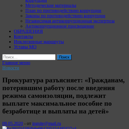
коррупции
Методические материалы
План по противодействию коррупции
Законы по противодействию коррупции
Независимая антикоррупционная экспертиза
Антикоррупционное просвещение
ОБРАЩЕНИЯ
Контакты
Инклюзивные маршруты
Уставы МО
Найти:
Главное меню
Новости
Прокуратура разъясняет: «Гражданам,
потерявшим работу после введения
режима самоизоляции, подлежит
выплате максимальное пособие по
безработице и выплаты на детей»
09.05.2020
-
от
ingsite@mail.ru