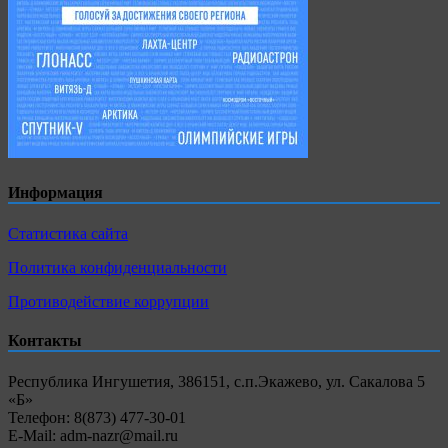
Информация
Статистика сайта
Политика конфиденциальности
Противодействие коррупции
Контакты
Республика Ингушетия, 386151, с.п.Экажево, ул. Сакалова 5
«Б»
Телефон: 8(873) 477-30-01
E-Mail: adm-nazr@mail.ru