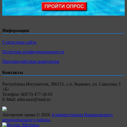
Информация
Статистика сайта
Политика конфиденциальности
Противодействие коррупции
Контакты
Республика Ингушетия, 386151, с.п.Экажево, ул. Сакалова 5
«Б»
Телефон: 8(873) 477-30-01
E-Mail: adm-nazr@mail.ru
Авторские права © 2026
Администрация Назрановского
муниципального района
.