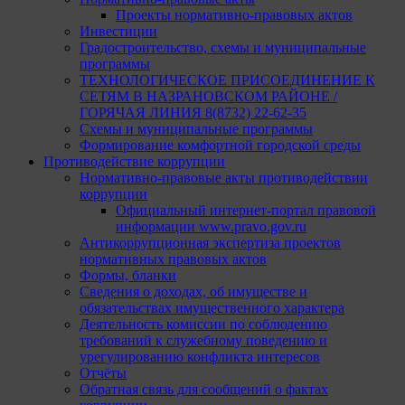
Проекты нормативно-правовых актов
Инвестиции
Градостроительство, схемы и муниципальные
программы
ТЕХНОЛОГИЧЕСКОЕ ПРИСОЕДИНЕНИЕ К
СЕТЯМ В НАЗРАНОВСКОМ РАЙОНЕ /
ГОРЯЧАЯ ЛИНИЯ 8(8732) 22-62-35
Схемы и муниципальные программы
Формирование комфортной городской среды
Противодействие коррупции
Нормативно-правовые акты противодействии
коррупции
Официальный интернет-портал правовой
информации www.pravo.gov.ru
Антикоррупционная экспертиза проектов
нормативных правовых актов
Формы, бланки
Сведения о доходах, об имуществе и
обязательствах имущественного характера
Деятельность комиссии по соблюдению
требований к служебному поведению и
урегулированию конфликта интересов
Отчёты
Обратная связь для сообщений о фактах