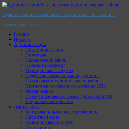
Перейти
к
Администрация Назрановского муниципального района
содержимому
Официальный сайт
Главная
Новости
Администрация
Об администрации
Структура
Назрановский район
Сельские поселения
Муниципальная служба
Содействие развитию конкуренции в
Назрановском муниципальном районе
Статистика по переписи населения 2020
Резерв кадров
Имущественная поддержка субъектов МСП
Национальные проекты
Деятельность
Контрольно-надзорная деятельность
Проектный офис
Муниципальные Услуги
Инвестиции