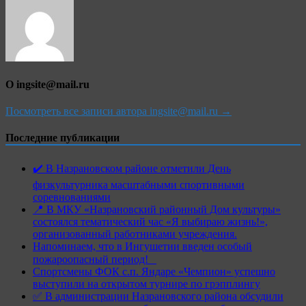
О ingsite@mail.ru
Посмотреть все записи автора ingsite@mail.ru →
Последние публикации
✔️ В Назрановском районе отметили День
физкультурника масштабными спортивными
соревнованиями
📍 В МКУ «Назрановский районный Дом культуры»
состоялся тематический час «Я выбираю жизнь!»,
организованный работниками учреждения.
Напоминаем, что в Ингушетии введен особый
пожароопасный период!⁣⁣⠀
Спортсмены ФОК с.п. Яндаре «Чемпион» успешно
выступили на открытом турнире по грэпплингу
✅ В администрации Назрановского района обсудили