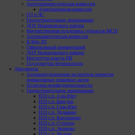
Антитеррористическая комиссия
Адаптационная комиссия
ГО и ЧС
Градостроительное зонирование
ДОУ Назрановского района
Имущественная поддержка субъектов МСП
Антинаркотическая комиссия
КДНи ЗП
Официальный комментарий
ДОУ Назрановского района
Институты власти РИ
Год культуры Безопасности
Документы
Антикоррупционная экспертиза проектов
нормативных правовых актов
Политика конфиденциальности
Градостроительное зонирование
ПЗЗ с.п. Али-Юрт
ПЗЗ с.п. Барсуки
ПЗЗ с.п. Гази-Юрт
ПЗЗ с.п. Долаково
ПЗЗ с.п. Кантышево
ПЗЗ с.п. Сурхахи
ПЗЗ с.п. Экажево
ПЗЗ с.п. Яндаре