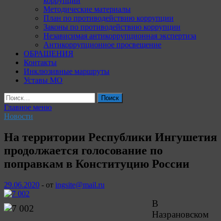
коррупции
Методические материалы
План по противодействию коррупции
Законы по противодействию коррупции
Независимая антикоррупционная экспертиза
Антикоррупционное просвещение
ОБРАЩЕНИЯ
Контакты
Инклюзивные маршруты
Уставы МО
Найти:
Главное меню
Новости
На территории Республики Ингушетия
продолжается голосование по
поправкам в Конституцию России
29.06.2020
-
от
ingsite@mail.ru
В
Назрановском