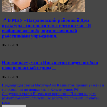
📍 В МКУ «Назрановский районный Дом
культуры» состоялся тематический час «Я
выбираю жизнь!», организованный
работниками учреждения.
06.08.2026
Напоминаем, что в Ингушетии введен особый
пожароопасный период!⁣⁣⠀
06.08.2026
Навигация
Предыдущая статья
Махмуд-Али Калиматов принял участие в
голосовании по поправкам в Конституцию РФ
по
Следующая статья
В сельском поселении Плиево ведутся
записям
ремонтно-восстановительные работы по причине нехватки
воды