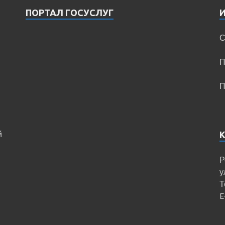
ПОРТАЛ ГОСУСЛУГ
С
П
П
й
Р
у
Т
E