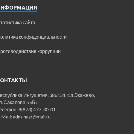
ИНФОРМАЦИЯ
татистика сайта
олитика конфиденциальности
ротиводействие коррупции
КОНТАКТЫ
еспублика Ингушетия, 386151, с.п.Экажево,
л. Сакалова 5 «Б»
елефон: 8(873) 477-30-01
-Mail: adm-nazr@mail.ru