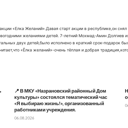
акции «Елка Желаний».Давая старт акции в республике,он снял
вогодними желаниями детей. 7-летний Мохмад-Амин Долгиев из 
тальных двух детей,было исполнено в краткий срок-подарок был
итает,что «Ёлка желаний»-очень тёплая и добрая традиция,ко
ь
📍 В МКУ «Назрановский районный Дом
Н
культуры» состоялся тематический час
о
«Я выбираю жизнь!», организованный
0
работниками учреждения.
06.08.2026