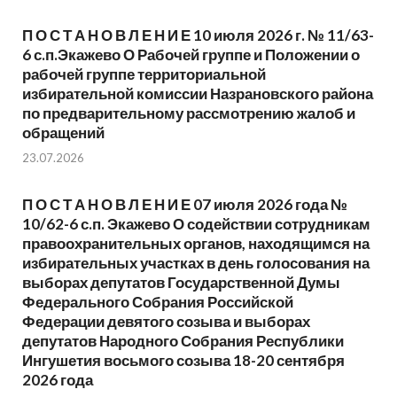
П О С Т А Н О В Л Е Н И Е 10 июля 2026 г. № 11/63-
6 с.п.Экажево О Рабочей группе и Положении о
рабочей группе территориальной
избирательной комиссии Назрановского района
по предварительному рассмотрению жалоб и
обращений
23.07.2026
П О С Т А Н О В Л Е Н И Е 07 июля 2026 года №
10/62-6 с.п. Экажево О содействии сотрудникам
правоохранительных органов, находящимся на
избирательных участках в день голосования на
выборах депутатов Государственной Думы
Федерального Собрания Российской
Федерации девятого созыва и выборах
депутатов Народного Собрания Республики
Ингушетия восьмого созыва 18-20 сентября
2026 года