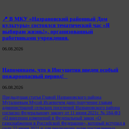
📍 В МКУ «Назрановский районный Дом
культуры» состоялся тематический час «Я
выбираю жизнь!», организованный
работниками учреждения.
06.08.2026
Напоминаем, что в Ингушетии введен особый
пожароопасный период!⁣⁣⠀
06.08.2026
Навигация
Предыдущая статья
Главой Назрановского района
Муталиевым Мусой Исаевичем дано поручение главам
по
администраций сельских поселений Назрановского района
записям
согласно Федеральному закону от 11 июня 2021г. № 184-ФЗ
«О внесении изменений в Федеральный закон «О
газоснабжении в Российской Федерации», который вступил в
силу 22 июня 2021 и для реализации задач поставленных