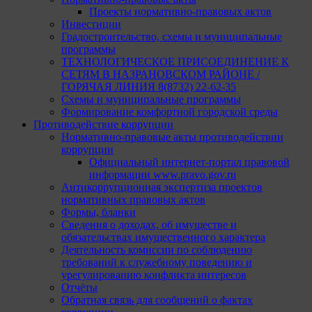
Проекты нормативно-правовых актов
Инвестиции
Градостроительство, схемы и муниципальные
программы
ТЕХНОЛОГИЧЕСКОЕ ПРИСОЕДИНЕНИЕ К
СЕТЯМ В НАЗРАНОВСКОМ РАЙОНЕ /
ГОРЯЧАЯ ЛИНИЯ 8(8732) 22-62-35
Схемы и муниципальные программы
Формирование комфортной городской среды
Противодействие коррупции
Нормативно-правовые акты противодействии
коррупции
Официальный интернет-портал правовой
информации www.pravo.gov.ru
Антикоррупционная экспертиза проектов
нормативных правовых актов
Формы, бланки
Сведения о доходах, об имуществе и
обязательствах имущественного характера
Деятельность комиссии по соблюдению
требований к служебному поведению и
урегулированию конфликта интересов
Отчёты
Обратная связь для сообщений о фактах