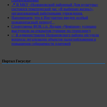
соревнованиями
📍 В МКУ «Назрановский районный Дом культуры»
состоялся тематический час «Я выбираю жизнь!»,
организованный работниками учреждения.
Напоминаем, что в Ингушетии введен особый
пожароопасный период!⁣⁣⠀
Спортсмены ФОК с.п. Яндаре «Чемпион» успешно
выступили на открытом турнире по грэпплингу
✅ В администрации Назрановского района обсудили
вопросы легализации объектов налогообложения и
повышения собираемости платежей
Портал Госуслуг