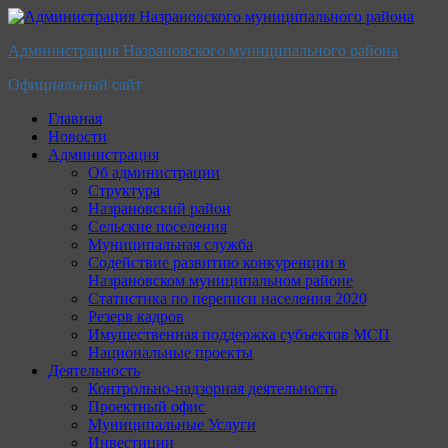
Перейти
к
Администрация Назрановского муниципального района
содержимому
Официальный сайт
Главная
Новости
Администрация
Об администрации
Структура
Назрановский район
Сельские поселения
Муниципальная служба
Содействие развитию конкуренции в
Назрановском муниципальном районе
Статистика по переписи населения 2020
Резерв кадров
Имущественная поддержка субъектов МСП
Национальные проекты
Деятельность
Контрольно-надзорная деятельность
Проектный офис
Муниципальные Услуги
Инвестиции