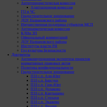
Антитеррористическая комиссия
Адаптационная комиссия
ГО и ЧС
Градостроительное зонирование
ДОУ Назрановского района
Имущественная поддержка субъектов МСП
Антинаркотическая комиссия
КДНи ЗП
Официальный комментарий
ДОУ Назрановского района
Институты власти РИ
Год культуры Безопасности
Документы
Антикоррупционная экспертиза проектов
нормативных правовых актов
Политика конфиденциальности
Градостроительное зонирование
ПЗЗ с.п. Али-Юрт
ПЗЗ с.п. Барсуки
ПЗЗ с.п. Гази-Юрт
ПЗЗ с.п. Долаково
ПЗЗ с.п. Кантышево
ПЗЗ с.п. Сурхахи
ПЗЗ с.п. Экажево
ПЗЗ с.п. Яндаре