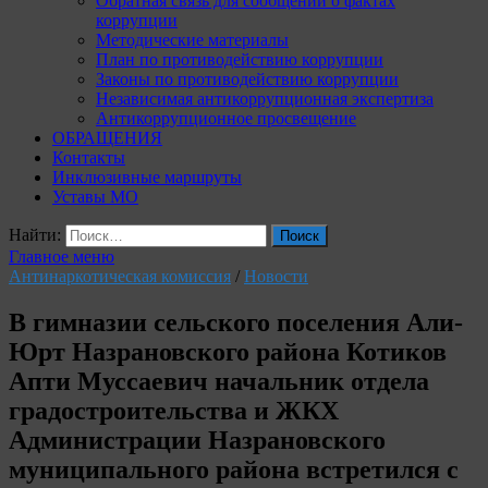
Обратная связь для сообщений о фактах
коррупции
Методические материалы
План по противодействию коррупции
Законы по противодействию коррупции
Независимая антикоррупционная экспертиза
Антикоррупционное просвещение
ОБРАЩЕНИЯ
Контакты
Инклюзивные маршруты
Уставы МО
Найти:
Главное меню
Антинаркотическая комиссия
/
Новости
В гимназии сельского поселения Али-
Юрт Назрановского района Котиков
Апти Муссаевич начальник отдела
градостроительства и ЖКХ
Администрации Назрановского
муниципального района встретился с