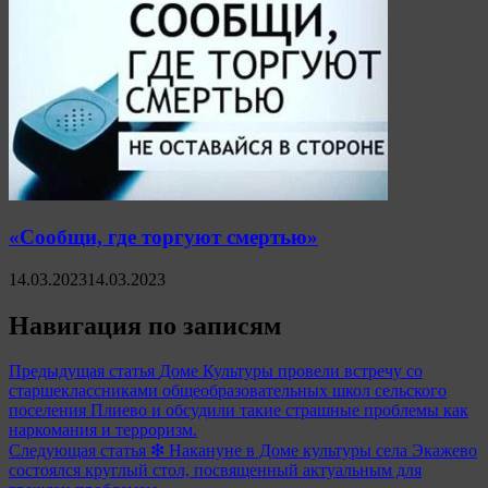
«Сообщи, где торгуют смертью»
14.03.2023
14.03.2023
Навигация по записям
Предыдущая статья
Доме Культуры провели встречу со
старшеклассниками общеобразовательных школ сельского
поселения Плиево и обсудили такие страшные проблемы как
наркомания и терроризм.
Следующая статья
❇ Накануне в Доме культуры села Экажево
состоялся круглый стол, посвященный актуальным для