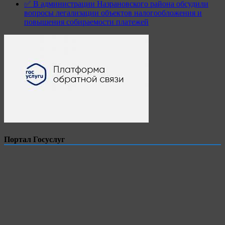
✅ В администрации Назрановского района обсудили
вопросы легализации объектов налогообложения и
повышения собираемости платежей
Портал Госуслуг