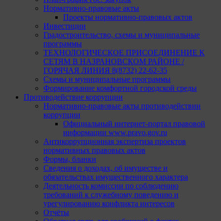
Нормативно-правовые акты
Проекты нормативно-правовых актов
Инвестиции
Градостроительство, схемы и муниципальные
программы
ТЕХНОЛОГИЧЕСКОЕ ПРИСОЕДИНЕНИЕ К
СЕТЯМ В НАЗРАНОВСКОМ РАЙОНЕ /
ГОРЯЧАЯ ЛИНИЯ 8(8732) 22-62-35
Схемы и муниципальные программы
Формирование комфортной городской среды
Противодействие коррупции
Нормативно-правовые акты противодействии
коррупции
Официальный интернет-портал правовой
информации www.pravo.gov.ru
Антикоррупционная экспертиза проектов
нормативных правовых актов
Формы, бланки
Сведения о доходах, об имуществе и
обязательствах имущественного характера
Деятельность комиссии по соблюдению
требований к служебному поведению и
урегулированию конфликта интересов
Отчёты