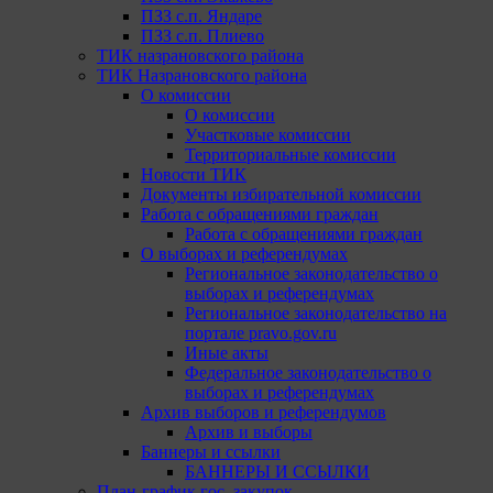
ПЗЗ с.п. Яндаре
ПЗЗ с.п. Плиево
ТИК назрановского района
ТИК Назрановского района
О комиссии
О комиссии
Участковые комиссии
Территориальные комиссии
Новости ТИК
Документы избирательной комиссии
Работа с обращениями граждан
Работа с обращениями граждан
О выборах и референдумах
Региональное законодательство о
выборах и референдумах
Региональное законодательство на
портале pravo.gov.ru
Иные акты
Федеральное законодательство о
выборах и референдумах
Архив выборов и референдумов
Архив и выборы
Баннеры и ссылки
БАННЕРЫ И ССЫЛКИ
План-график гос. закупок