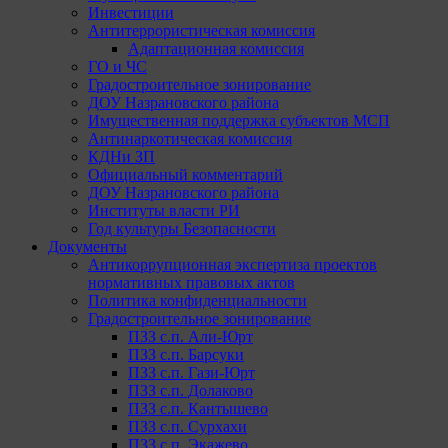
Инвестиции
Антитеррористическая комиссия
Адаптационная комиссия
ГО и ЧС
Градостроительное зонирование
ДОУ Назрановского района
Имущественная поддержка субъектов МСП
Антинаркотическая комиссия
КДНи ЗП
Официальный комментарий
ДОУ Назрановского района
Институты власти РИ
Год культуры Безопасности
Документы
Антикоррупционная экспертиза проектов
нормативных правовых актов
Политика конфиденциальности
Градостроительное зонирование
ПЗЗ с.п. Али-Юрт
ПЗЗ с.п. Барсуки
ПЗЗ с.п. Гази-Юрт
ПЗЗ с.п. Долаково
ПЗЗ с.п. Кантышево
ПЗЗ с.п. Сурхахи
ПЗЗ с.п. Экажево