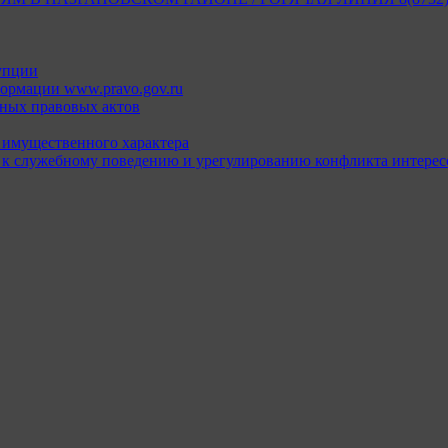
упции
ормации www.pravo.gov.ru
ных правовых актов
х имущественного характера
 к служебному поведению и урегулированию конфликта интерес