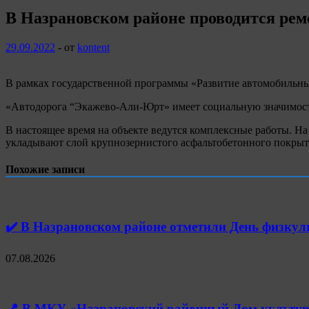
В Назрановском районе проводится ре
29.09.2022
-
от
kontent
В рамках государственной программы «Развитие автомобильны
«Автодорога “Экажево-Али-Юрт» имеет социальную значимость
В настоящее время на объекте ведутся комплексные работы. Н
укладывают слой крупнозернистого асфальтобетонного покрыт
Похожие записи
✔️ В Назрановском районе отметили День физк
07.08.2026
📍 В МКУ «Назрановский районный Дом культуры