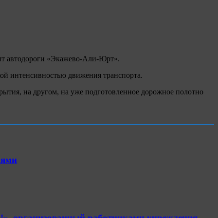
нт автодороги «Экажево-Али-Юрт».
кой интенсивностью движения транспорта.
крытия, на другом, на уже подготовленное дорожное полотно
иями
!», организованный работниками учреждения.