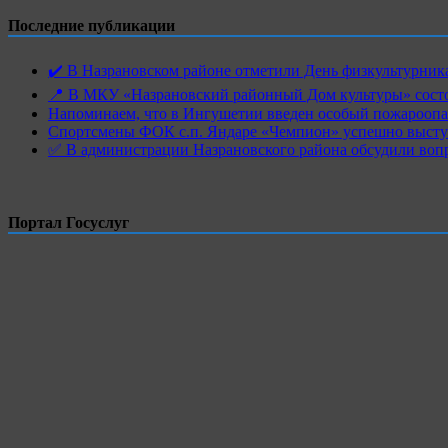
Последние публикации
✔️ В Назрановском районе отметили День физкультурн
📍 В МКУ «Назрановский районный Дом культуры» состо
Напоминаем, что в Ингушетии введен особый пожароопас
Спортсмены ФОК с.п. Яндаре «Чемпион» успешно высту
✅ В администрации Назрановского района обсудили воп
Портал Госуслуг