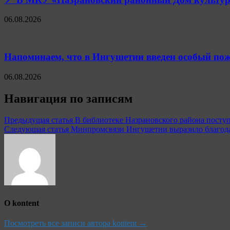
06.08.2026
Напоминаем, что в Ингушетии введен особый пож
06.08.2026
Навигация по записям
Предыдущая статья
В библиотеке Назрановского района посту
Следующая статья
Минпромсвязи Ингушетии выразило благода
О kontent
Посмотреть все записи автора kontent →