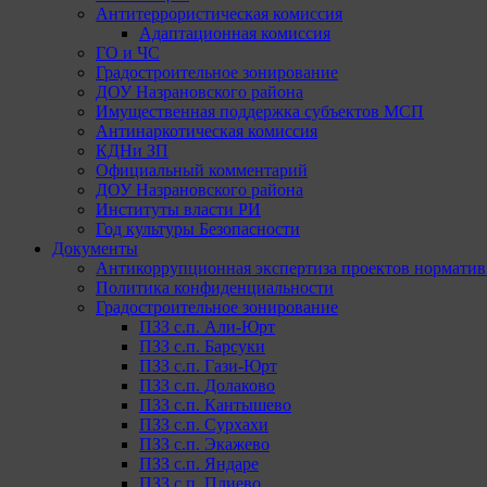
Антитеррористическая комиссия
Адаптационная комиссия
ГО и ЧС
Градостроительное зонирование
ДОУ Назрановского района
Имущественная поддержка субъектов МСП
Антинаркотическая комиссия
КДНи ЗП
Официальный комментарий
ДОУ Назрановского района
Институты власти РИ
Год культуры Безопасности
Документы
Антикоррупционная экспертиза проектов норматив
Политика конфиденциальности
Градостроительное зонирование
ПЗЗ с.п. Али-Юрт
ПЗЗ с.п. Барсуки
ПЗЗ с.п. Гази-Юрт
ПЗЗ с.п. Долаково
ПЗЗ с.п. Кантышево
ПЗЗ с.п. Сурхахи
ПЗЗ с.п. Экажево
ПЗЗ с.п. Яндаре
ПЗЗ с.п. Плиево