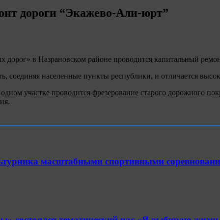
монт дороги “Экажево-Али-юрт”
х дорог» в Назрановском районе проводится капитальный ремо
, соединяя населенные пункты республики, и отличается высо
а одном участке проводится фрезерование старого дорожного по
ия.
ультурника масштабными спортивными соревнован
» состоялся тематический час «Я выбираю жизнь