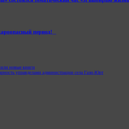
ароопасный период!⁣⁣⠀
пили новые книги
рность управделами администрации села Гази-Юрт