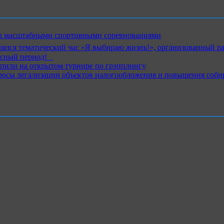
ика масштабными спортивными соревнованиями
ялся тематический час «Я выбираю жизнь!», организованный р
ный период!⁣⁣⠀
пили на открытом турнире по грэпплингу
росы легализации объектов налогообложения и повышения соби