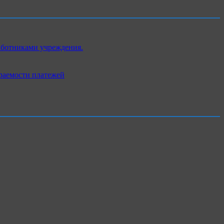
аботниками учреждения.
раемости платежей