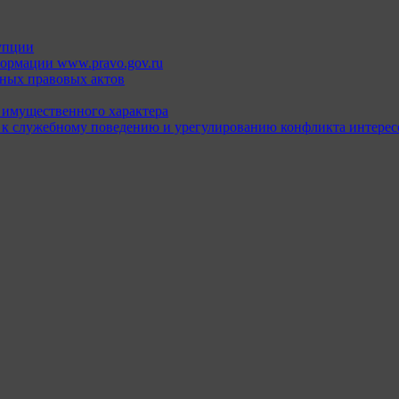
упции
ормации www.pravo.gov.ru
ных правовых актов
х имущественного характера
 к служебному поведению и урегулированию конфликта интерес