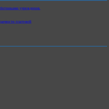
аботниками учреждения.
раемости платежей