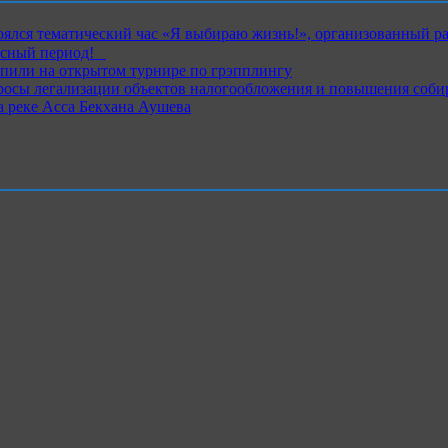
ялся тематический час «Я выбираю жизнь!», организованный р
ный период!⁣⁣⠀
пили на открытом турнире по грэпплингу
росы легализации объектов налогообложения и повышения соби
 реке Асса Бекхана Аушева