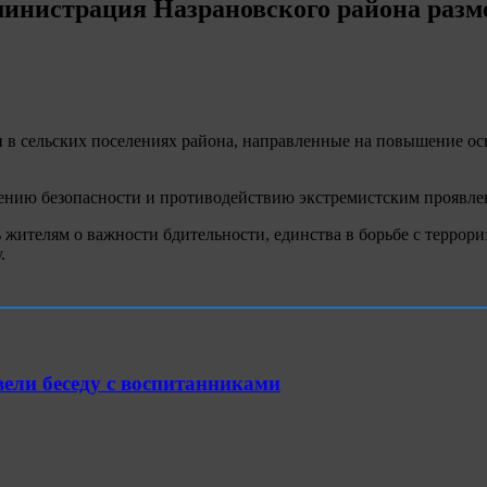
дминистрация Назрановского района раз
в сельских поселениях района, направленные на повышение осв
ечению безопасности и противодействию экстремистским проявл
ителям о важности бдительности, единства в борьбе с террор
.
ели беседу с воспитанниками