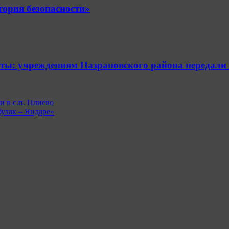
ория безопасности»
ты: учреждениям Назрановского района передали
 в с.п. Плиево
булак – Яндаре»