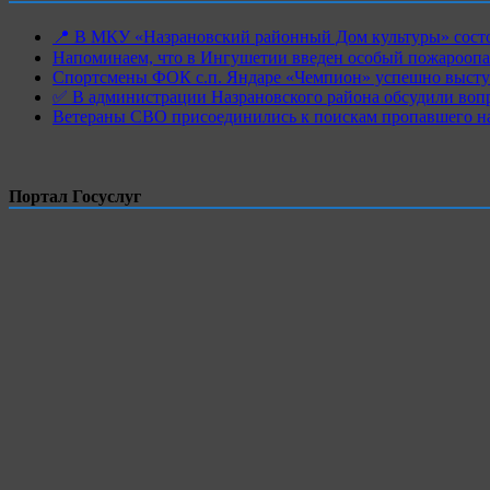
📍 В МКУ «Назрановский районный Дом культуры» состо
Напоминаем, что в Ингушетии введен особый пожароопас
Спортсмены ФОК с.п. Яндаре «Чемпион» успешно высту
✅ В администрации Назрановского района обсудили воп
Ветераны СВО присоединились к поискам пропавшего на
Портал Госуслуг