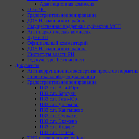
Адаптационная комиссия
ГО и ЧС
Градостроительное зонирование
ДОУ Назрановского района
Имущественная поддержка субъектов МСП
Антинаркотическая комиссия
КДНи ЗП
Официальный комментарий
ДОУ Назрановского района
Институты власти РИ
Год культуры Безопасности
Документы
Антикоррупционная экспертиза проектов норматив
Политика конфиденциальности
Градостроительное зонирование
ПЗЗ с.п. Али-Юрт
ПЗЗ с.п. Барсуки
ПЗЗ с.п. Гази-Юрт
ПЗЗ с.п. Долаково
ПЗЗ с.п. Кантышево
ПЗЗ с.п. Сурхахи
ПЗЗ с.п. Экажево
ПЗЗ с.п. Яндаре
ПЗЗ с.п. Плиево
ТИК назрановского района