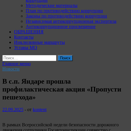
коррупции
Методические материалы
План по противодействию коррупции
Законы по противодействию коррупции
Независимая антикоррупционная экспертиза
Антикоррупционное просвещение
ОБРАЩЕНИЯ
Контакты
Инклюзивные маршруты
Уставы МО
Найти:
Главное меню
Новости
В с.п. Яндаре прошла
профилактическая акция «Пропусти
пешехода»
22.09.2025
-
от
kontent
В рамках Всероссийской недели безопасности дорожного
движения сотрудники Госавтоинспекции совместно с