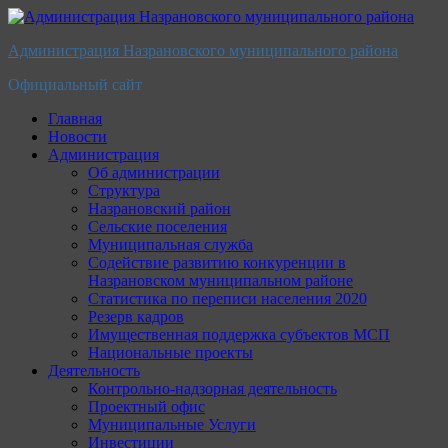
Перейти
к
Администрация Назрановского муниципального района
содержимому
Официальный сайт
Главная
Новости
Администрация
Об администрации
Структура
Назрановский район
Сельские поселения
Муниципальная служба
Содействие развитию конкуренции в
Назрановском муниципальном районе
Статистика по переписи населения 2020
Резерв кадров
Имущественная поддержка субъектов МСП
Национальные проекты
Деятельность
Контрольно-надзорная деятельность
Проектный офис
Муниципальные Услуги
Инвестиции