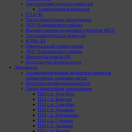
Антитеррористическая комиссия
Адаптационная комиссия
ГО и ЧС
Градостроительное зонирование
ДОУ Назрановского района
Имущественная поддержка субъектов МСП
Антинаркотическая комиссия
КДНи ЗП
Официальный комментарий
ДОУ Назрановского района
Институты власти РИ
Год культуры Безопасности
Документы
Антикоррупционная экспертиза проектов
нормативных правовых актов
Политика конфиденциальности
Градостроительное зонирование
ПЗЗ с.п. Али-Юрт
ПЗЗ с.п. Барсуки
ПЗЗ с.п. Гази-Юрт
ПЗЗ с.п. Долаково
ПЗЗ с.п. Кантышево
ПЗЗ с.п. Сурхахи
ПЗЗ с.п. Экажево
ПЗЗ с.п. Яндаре