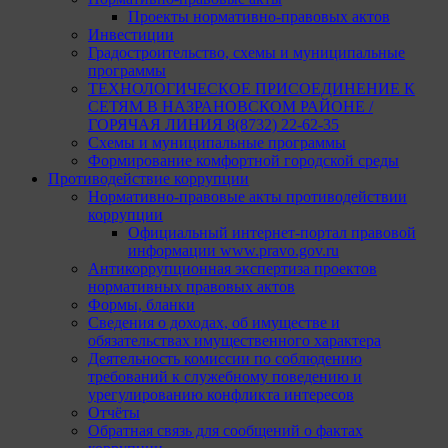
Проекты нормативно-правовых актов
Инвестиции
Градостроительство, схемы и муниципальные
программы
ТЕХНОЛОГИЧЕСКОЕ ПРИСОЕДИНЕНИЕ К
СЕТЯМ В НАЗРАНОВСКОМ РАЙОНЕ /
ГОРЯЧАЯ ЛИНИЯ 8(8732) 22-62-35
Схемы и муниципальные программы
Формирование комфортной городской среды
Противодействие коррупции
Нормативно-правовые акты противодействии
коррупции
Официальный интернет-портал правовой
информации www.pravo.gov.ru
Антикоррупционная экспертиза проектов
нормативных правовых актов
Формы, бланки
Сведения о доходах, об имуществе и
обязательствах имущественного характера
Деятельность комиссии по соблюдению
требований к служебному поведению и
урегулированию конфликта интересов
Отчёты
Обратная связь для сообщений о фактах