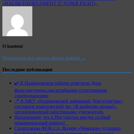
«HALIM TOURNAMENT 37 SUPER FIGHT».
О kontent
Посмотреть все записи автора kontent →
Последние публикации
✔️ В Назрановском районе отметили День
физкультурника масштабными спортивными
соревнованиями
📍 В МКУ «Назрановский районный Дом культуры»
состоялся тематический час «Я выбираю жизнь!»,
организованный работниками учреждения.
Напоминаем, что в Ингушетии введен особый
пожароопасный период!⁣⁣⠀
Спортсмены ФОК с.п. Яндаре «Чемпион» успешно
выступили на открытом турнире по грэпплингу