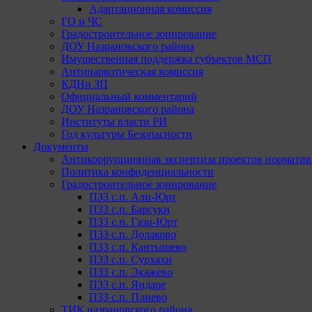
Адаптационная комиссия
ГО и ЧС
Градостроительное зонирование
ДОУ Назрановского района
Имущественная поддержка субъектов МСП
Антинаркотическая комиссия
КДНи ЗП
Официальный комментарий
ДОУ Назрановского района
Институты власти РИ
Год культуры Безопасности
Документы
Антикоррупционная экспертиза проектов норматив
Политика конфиденциальности
Градостроительное зонирование
ПЗЗ с.п. Али-Юрт
ПЗЗ с.п. Барсуки
ПЗЗ с.п. Гази-Юрт
ПЗЗ с.п. Долаково
ПЗЗ с.п. Кантышево
ПЗЗ с.п. Сурхахи
ПЗЗ с.п. Экажево
ПЗЗ с.п. Яндаре
ПЗЗ с.п. Плиево
ТИК назрановского района