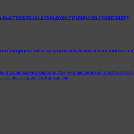
 выступили на открытом турнире по грэпплингу
или вопросы легализации объектов налогообложен
ово прошло важное мероприятие, направленное на профилактику
я столовая» прошёл в Кантышево