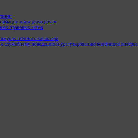
упции
ормации www.pravo.gov.ru
ных правовых актов
х имущественного характера
 к служебному поведению и урегулированию конфликта интерес