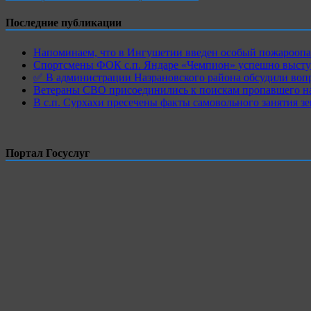
Последние публикации
Напоминаем, что в Ингушетии введен особый пожароопас
Спортсмены ФОК с.п. Яндаре «Чемпион» успешно высту
✅ В администрации Назрановского района обсудили воп
Ветераны СВО присоединились к поискам пропавшего на
В с.п. Сурхахи пресечены факты самовольного занятия з
Портал Госуслуг