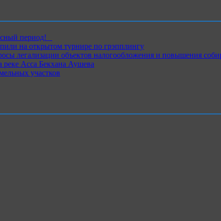
ный период!⁣⁣⠀
пили на открытом турнире по грэпплингу
росы легализации объектов налогообложения и повышения соби
 реке Асса Бекхана Аушева
емельных участков