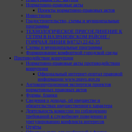
Нормативно-правовые акты
Проекты нормативно-правовых актов
Инвестиции
Градостроительство, схемы и муниципальные
программы
ТЕХНОЛОГИЧЕСКОЕ ПРИСОЕДИНЕНИЕ К
СЕТЯМ В НАЗРАНОВСКОМ РАЙОНЕ /
ГОРЯЧАЯ ЛИНИЯ 8(8732) 22-62-35
Схемы и муниципальные программы
Формирование комфортной городской среды
Противодействие коррупции
Нормативно-правовые акты противодействии
коррупции
Официальный интернет-портал правовой
информации www.pravo.gov.ru
Антикоррупционная экспертиза проектов
нормативных правовых актов
Формы, бланки
Сведения о доходах, об имуществе и
обязательствах имущественного характера
Деятельность комиссии по соблюдению
требований к служебному поведению и
урегулированию конфликта интересов
Отчёты