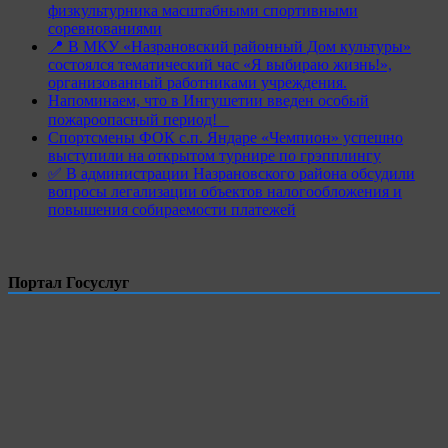
физкультурника масштабными спортивными
соревнованиями
📍 В МКУ «Назрановский районный Дом культуры»
состоялся тематический час «Я выбираю жизнь!»,
организованный работниками учреждения.
Напоминаем, что в Ингушетии введен особый
пожароопасный период!⁣⁣⠀
Спортсмены ФОК с.п. Яндаре «Чемпион» успешно
выступили на открытом турнире по грэпплингу
✅ В администрации Назрановского района обсудили
вопросы легализации объектов налогообложения и
повышения собираемости платежей
Портал Госуслуг