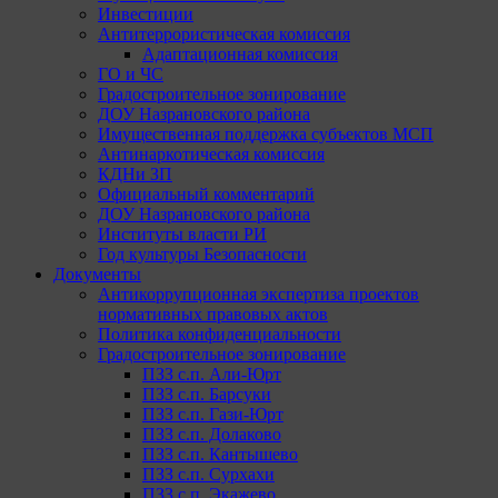
Инвестиции
Антитеррористическая комиссия
Адаптационная комиссия
ГО и ЧС
Градостроительное зонирование
ДОУ Назрановского района
Имущественная поддержка субъектов МСП
Антинаркотическая комиссия
КДНи ЗП
Официальный комментарий
ДОУ Назрановского района
Институты власти РИ
Год культуры Безопасности
Документы
Антикоррупционная экспертиза проектов
нормативных правовых актов
Политика конфиденциальности
Градостроительное зонирование
ПЗЗ с.п. Али-Юрт
ПЗЗ с.п. Барсуки
ПЗЗ с.п. Гази-Юрт
ПЗЗ с.п. Долаково
ПЗЗ с.п. Кантышево
ПЗЗ с.п. Сурхахи
ПЗЗ с.п. Экажево