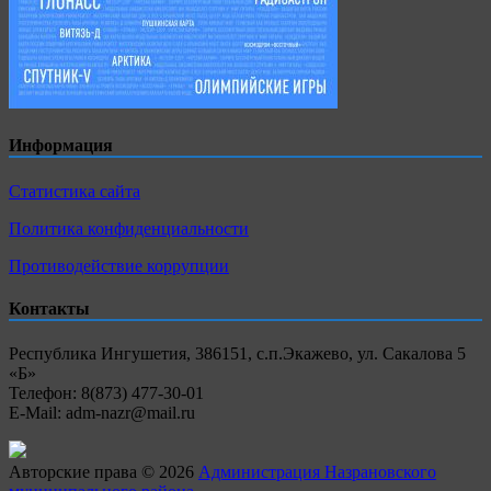
Информация
Статистика сайта
Политика конфиденциальности
Противодействие коррупции
Контакты
Республика Ингушетия, 386151, с.п.Экажево, ул. Сакалова 5
«Б»
Телефон: 8(873) 477-30-01
E-Mail: adm-nazr@mail.ru
Авторские права © 2026
Администрация Назрановского