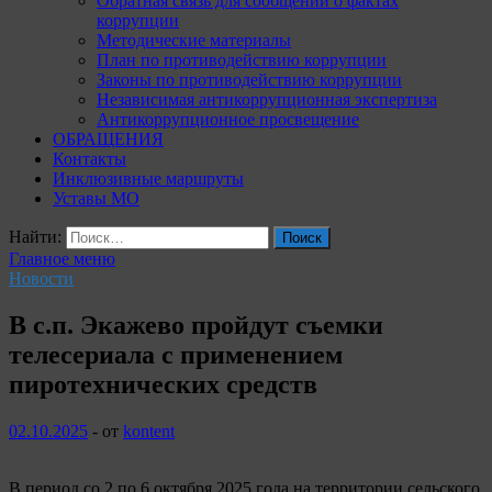
Обратная связь для сообщений о фактах
коррупции
Методические материалы
План по противодействию коррупции
Законы по противодействию коррупции
Независимая антикоррупционная экспертиза
Антикоррупционное просвещение
ОБРАЩЕНИЯ
Контакты
Инклюзивные маршруты
Уставы МО
Найти:
Главное меню
Новости
В с.п. Экажево пройдут съемки
телесериала с применением
пиротехнических средств
02.10.2025
-
от
kontent
В период со 2 по 6 октября 2025 года на территории сельского