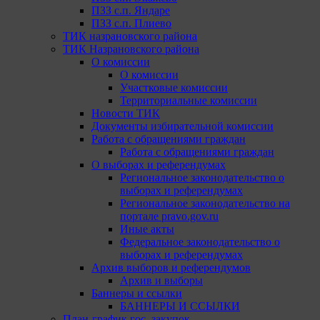
ПЗЗ с.п. Яндаре
ПЗЗ с.п. Плиево
ТИК назрановского района
ТИК Назрановского района
О комиссии
О комиссии
Участковые комиссии
Территориальные комиссии
Новости ТИК
Документы избирательной комиссии
Работа с обращениями граждан
Работа с обращениями граждан
О выборах и референдумах
Региональное законодательство о
выборах и референдумах
Региональное законодательство на
портале pravo.gov.ru
Иные акты
Федеральное законодательство о
выборах и референдумах
Архив выборов и референдумов
Архив и выборы
Баннеры и ссылки
БАННЕРЫ И ССЫЛКИ
План-график гос. закупок