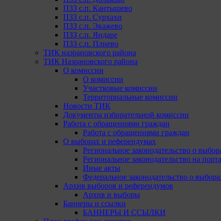
ПЗЗ с.п. Кантышево
ПЗЗ с.п. Сурхахи
ПЗЗ с.п. Экажево
ПЗЗ с.п. Яндаре
ПЗЗ с.п. Плиево
ТИК назрановского района
ТИК Назрановского района
О комиссии
О комиссии
Участковые комиссии
Территориальные комиссии
Новости ТИК
Документы избирательной комиссии
Работа с обращениями граждан
Работа с обращениями граждан
О выборах и референдумах
Региональное законодательство о выбор
Региональное законодательство на портал
Иные акты
Федеральное законодательство о выбора
Архив выборов и референдумов
Архив и выборы
Баннеры и ссылки
БАННЕРЫ И ССЫЛКИ