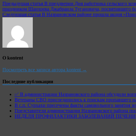
Навигация
Предыдущая статья
В преддверии Дня работника сельского хоз
праздником Шанхоева Джабраила Тугановича, посвятившего бол
по
Следующая статья
В Назрановском районе прошла акция «Прис
записям
О kontent
Посмотреть все записи автора kontent →
Последние публикации
✅ В администрации Назрановского района обсудили воп
Ветераны СВО присоединились к поискам пропавшего на
В с.п. Сурхахи пресечены факты самовольного занятия з
Представители администрации Назрановского района по
НЕДЕЛЯ ПРОФИЛАКТИКИ ЗАБОЛЕВАНИЙ ПЕЧЕНИ