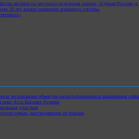
яйства активисты местного отделения партии «Единая Россия» 
ее 20 лет жизни развитию аграрного сектора.
тегнись!»
росы легализации объектов налогообложения и повышения соби
 реке Асса Бекхана Аушева
емельных участков
сетили семью, пострадавшую от пожара