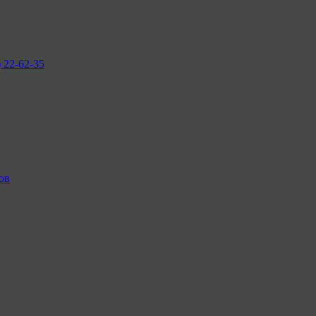
2-62-35
ов