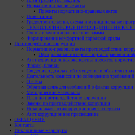
План-график гос. закупок
Нормативно-правовые акты
Проекты нормативно-правовых актов
Инвестиции
Градостроительство, схемы и муниципальные прог
ТЕХНОЛОГИЧЕСКОЕ ПРИСОЕДИНЕНИЕ К СЕТЯМ 
Схемы и муниципальные программы
Формирование комфортной городской среды
Противодействие коррупции
Нормативно-правовые акты противодействии корр
Официальный интернет-портал правовой инф
Антикоррупционная экспертиза проектов норматив
Формы, бланки
Сведения о доходах, об имуществе и обязательства
Деятельность комиссии по соблюдению требований
Отчёты
Обратная связь для сообщений о фактах коррупции
Методические материалы
План по противодействию коррупции
Законы по противодействию коррупции
Независимая антикоррупционная экспертиза
Антикоррупционное просвещение
ОБРАЩЕНИЯ
Контакты
Инклюзивные маршруты