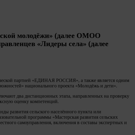
ьской молодёжи» (далее ОМОО
равленцев «Лидеры села» (далее
итической партией «ЕДИНАЯ РОССИЯ», а также является одним
зможностей» национального проекта «Молодёжь и дети».
лючают два дистанционных этапа, направленных на проверку
ексную оценку компетенций.
нды развития сельского населённого пункта или
азовательной программы «Мастерская развития сельских
естного самоуправления, включения в составы экспертных и