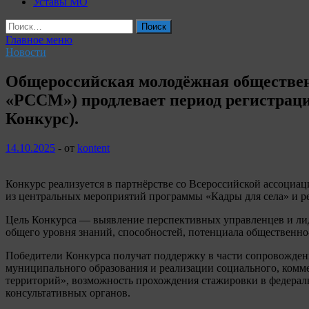
Уставы МО
Найти:
Главное меню
Новости
Общероссийская молодёжная обществен
«РССМ») продлевает период регистраци
Конкурс).
14.10.2025
-
от
kontent
Конкурс реализуется в партнёрстве со Всероссийской ассоци
из центральных мероприятий программы «Кадры для села» и ре
Цель Конкурса — выявление перспективных управленцев и лид
общего уровня знаний, способностей, потенциала общественн
Победители Конкурса получат поддержку в части сопровождени
муниципального образования и реализации социального, комме
территорий», возможность прохождения стажировки в федераль
консультативных органов.