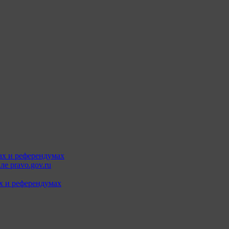
ах и референдумах
е pravo.gov.ru
х и референдумах