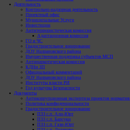
Деятельность
Контрольно-надзорная деятельность
Проектный офис
Муниципальные Услуги
Инвестиции
Антитеррористическая комиссия
Адаптационная комиссия
ГО и ЧС
Градостроительное зонирование
ДОУ Назрановского района
Имущественная поддержка субъектов МСП
Антинаркотическая комиссия
КДНи ЗП
Официальный комментарий
ДОУ Назрановского района
Институты власти РИ
Год культуры Безопасности
Документы
Антикоррупционная экспертиза проектов норматив
Политика конфиденциальности
Градостроительное зонирование
ПЗЗ с.п. Али-Юрт
ПЗЗ с.п. Барсуки
ПЗЗ с.п. Гази-Юрт
ПЗЗ с.п. Долаково