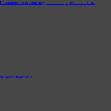
в Назрановском районе поздравили с профессиональным
раемости платежей