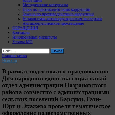
коррупции
Методические материалы
План по противодействию коррупции
Законы по противодействию коррупции
Независимая антикоррупционная экспертиза
Антикоррупционное просвещение
ОБРАЩЕНИЯ
Контакты
Инклюзивные маршруты
Уставы МО
Найти:
Главное меню
Новости
В рамках подготовки к празднованию
Дня народного единства социальный
отдел администрации Назрановского
района совместно с администрациями
сельских поселений Барсуки, Гази-
Юрт и Экажево провели тематическое
оформление подведомственных