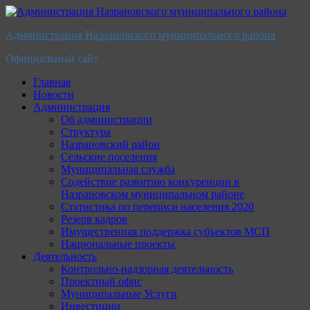
Перейти
к
Администрация Назрановского муниципального района
содержимому
Официальный сайт
Главная
Новости
Администрация
Об администрации
Структура
Назрановский район
Сельские поселения
Муниципальная служба
Содействие развитию конкуренции в
Назрановском муниципальном районе
Статистика по переписи населения 2020
Резерв кадров
Имущественная поддержка субъектов МСП
Национальные проекты
Деятельность
Контрольно-надзорная деятельность
Проектный офис
Муниципальные Услуги
Инвестиции