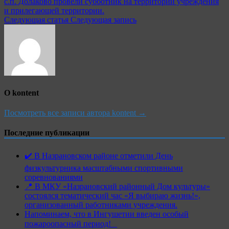
с.п. Долаково провели субботник на территории учреждения
по
и прилегающей территории.
записям
Следующая статья
Следующая запись
О kontent
Посмотреть все записи автора kontent →
Последние публикации
✔️ В Назрановском районе отметили День
физкультурника масштабными спортивными
соревнованиями
📍 В МКУ «Назрановский районный Дом культуры»
состоялся тематический час «Я выбираю жизнь!»,
организованный работниками учреждения.
Напоминаем, что в Ингушетии введен особый
пожароопасный период!⁣⁣⠀