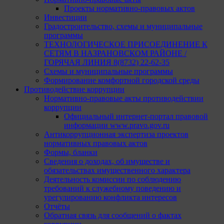
Проекты нормативно-правовых актов
Инвестиции
Градостроительство, схемы и муниципальные
программы
ТЕХНОЛОГИЧЕСКОЕ ПРИСОЕДИНЕНИЕ К
СЕТЯМ В НАЗРАНОВСКОМ РАЙОНЕ /
ГОРЯЧАЯ ЛИНИЯ 8(8732) 22-62-35
Схемы и муниципальные программы
Формирование комфортной городской среды
Противодействие коррупции
Нормативно-правовые акты противодействии
коррупции
Официальный интернет-портал правовой
информации www.pravo.gov.ru
Антикоррупционная экспертиза проектов
нормативных правовых актов
Формы, бланки
Сведения о доходах, об имуществе и
обязательствах имущественного характера
Деятельность комиссии по соблюдению
требований к служебному поведению и
урегулированию конфликта интересов
Отчёты
Обратная связь для сообщений о фактах