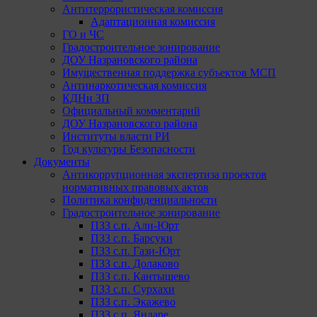
Антитеррористическая комиссия
Адаптационная комиссия
ГО и ЧС
Градостроительное зонирование
ДОУ Назрановского района
Имущественная поддержка субъектов МСП
Антинаркотическая комиссия
КДНи ЗП
Официальный комментарий
ДОУ Назрановского района
Институты власти РИ
Год культуры Безопасности
Документы
Антикоррупционная экспертиза проектов
нормативных правовых актов
Политика конфиденциальности
Градостроительное зонирование
ПЗЗ с.п. Али-Юрт
ПЗЗ с.п. Барсуки
ПЗЗ с.п. Гази-Юрт
ПЗЗ с.п. Долаково
ПЗЗ с.п. Кантышево
ПЗЗ с.п. Сурхахи
ПЗЗ с.п. Экажево
ПЗЗ с.п. Яндаре