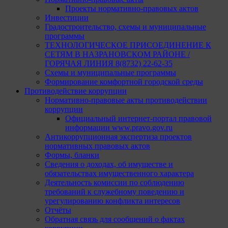
Проекты нормативно-правовых актов
Инвестиции
Градостроительство, схемы и муниципальные
программы
ТЕХНОЛОГИЧЕСКОЕ ПРИСОЕДИНЕНИЕ К
СЕТЯМ В НАЗРАНОВСКОМ РАЙОНЕ /
ГОРЯЧАЯ ЛИНИЯ 8(8732) 22-62-35
Схемы и муниципальные программы
Формирование комфортной городской среды
Противодействие коррупции
Нормативно-правовые акты противодействии
коррупции
Официальный интернет-портал правовой
информации www.pravo.gov.ru
Антикоррупционная экспертиза проектов
нормативных правовых актов
Формы, бланки
Сведения о доходах, об имуществе и
обязательствах имущественного характера
Деятельность комиссии по соблюдению
требований к служебному поведению и
урегулированию конфликта интересов
Отчёты
Обратная связь для сообщений о фактах