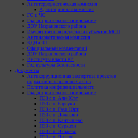
Антитеррористическая комиссия
Адаптационная комиссия
ГО и ЧС
Градостроительное зонирование
ДОУ Назрановского района
Имущественная поддержка субъектов МСП
Антинаркотическая комиссия
КДНи ЗП
Официальный комментарий
ДОУ Назрановского района
Институты власти РИ
Год культуры Безопасности
Документы
Антикоррупционная экспертиза проектов
нормативных правовых актов
Политика конфиденциальности
Градостроительное зонирование
ПЗЗ с.п. Али-Юрт
ПЗЗ с.п. Барсуки
ПЗЗ с.п. Гази-Юрт
ПЗЗ с.п. Долаково
ПЗЗ с.п. Кантышево
ПЗЗ с.п. Сурхахи
ПЗЗ с.п. Экажево
ПЗЗ с.п. Яндаре