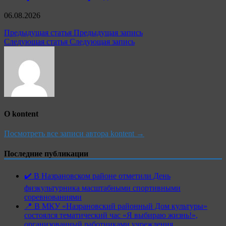
06.08.2026
Навигация
Предыдущая статья
Предыдущая запись
Следующая статья
Следующая запись
по
записям
О kontent
Посмотреть все записи автора kontent →
Последние публикации
✔️ В Назрановском районе отметили День
физкультурника масштабными спортивными
соревнованиями
📍 В МКУ «Назрановский районный Дом культуры»
состоялся тематический час «Я выбираю жизнь!»,
организованный работниками учреждения.