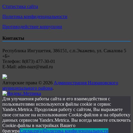
Статистика сайта
Политика конфиденциальности
Противодействие коррупции
Контакты
Республика Ингушетия, 386151, с.п.Экажево, ул. Сакалова 5
«Б»
Телефон: 8(873) 477-30-01
E-Mail: adm-nazr@mail.ru
Авторские права © 2026
Администрация Назрановского
муниципального района
.
Для улучшения работы сайта и его взаимодействия с
пользователями используются файлы cookie и сервис
Yandex.Metrica. Продолжая работу с сайтом, Вы выражаете
свое согласие на использование Cookie-файлов и на обработку
данных сервисом Yandex.Metrica. Вы всегда можете отключить
Cookie-файлы в настройках Вашего
браузера
Согласен(а)
Политика конфиденциальности