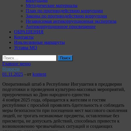
коррупции
Методические материалы
План по противодействию коррупции
Законы по противодействию коррупции
Независимая антикоррупционная экспертиза
Антикоррупционное просвещение
ОБРАЩЕНИЯ
Контакты
Инклюзивные маршруты
Уставы МО
Найти:
Главное меню
Новости
01.11.2025
-
от
kontent
Оперативный штаб в Республике Ингушетия в преддверии
подготовки и проведения культурно-массовых мероприятий,
приуроченных ко Дню народного единства
4 ноября 2025 года, обращается к жителям и гостям
республики с просьбой проявлять бдительность и соблюдать
меры безопасности при посещении мест массового скопления
людей, не трогать незнакомые предметы, оставленные без
присмотра, не допускать действий, способных привести к
возникновению чрезвычайных ситуаций и создающих