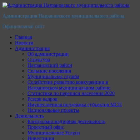
Перейти
к
Администрация Назрановского муниципального района
содержимому
Официальный сайт
Главная
Новости
Администрация
Об администрации
Структура
Назрановский район
Сельские поселения
Муниципальная служба
Содействие развитию конкуренции в
Назрановском муниципальном районе
Статистика по переписи населения 2020
Резерв кадров
Имущественная поддержка субъектов МСП
Национальные проекты
Деятельность
Контрольно-надзорная деятельность
Проектный офис
Муниципальные Услуги
Инвестиции