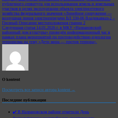
публичного сервитута для использования земель и земельных
по
участков в целях эксплуатации объекта электросетевого
записям
хозяйства федерального значения «Линейное сооружение —
воздушная линия электропередачи ВЛ 330-06 Владикавказ-2 –
Грозный Описание местоположения границ 2
Следующая статья
14.01.2026 г. в МКУ «Назрановский
районный дом культуры» проведён информационный час в
рамках плана мероприятий по противодействию идеологии
терроризма на тему «Дети мира — против террора».
О kontent
Посмотреть все записи автора kontent →
Последние публикации
✔️ В Назрановском районе отметили День