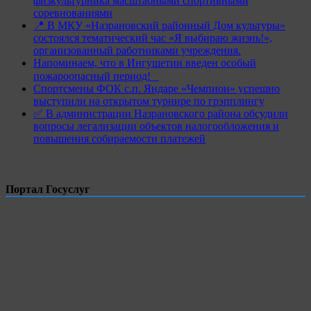
физкультурника масштабными спортивными
соревнованиями
📍 В МКУ «Назрановский районный Дом культуры»
состоялся тематический час «Я выбираю жизнь!»,
организованный работниками учреждения.
Напоминаем, что в Ингушетии введен особый
пожароопасный период!⁣⁣⠀
Спортсмены ФОК с.п. Яндаре «Чемпион» успешно
выступили на открытом турнире по грэпплингу
✅ В администрации Назрановского района обсудили
вопросы легализации объектов налогообложения и
повышения собираемости платежей
Портал Госуслуг