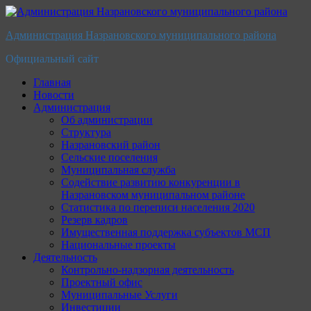
Перейти
к
Администрация Назрановского муниципального района
содержимому
Официальный сайт
Главная
Новости
Администрация
Об администрации
Структура
Назрановский район
Сельские поселения
Муниципальная служба
Содействие развитию конкуренции в
Назрановском муниципальном районе
Статистика по переписи населения 2020
Резерв кадров
Имущественная поддержка субъектов МСП
Национальные проекты
Деятельность
Контрольно-надзорная деятельность
Проектный офис
Муниципальные Услуги
Инвестиции