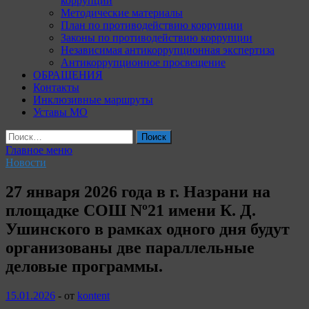
коррупции
Методические материалы
План по противодействию коррупции
Законы по противодействию коррупции
Независимая антикоррупционная экспертиза
Антикоррупционное просвещение
ОБРАЩЕНИЯ
Контакты
Инклюзивные маршруты
Уставы МО
Найти:
Главное меню
Новости
27 января 2026 года в г. Назрани на
площадке СОШ Nº21 имени К. Д.
Ушинского в рамках одного дня будут
организованы две параллельные
деловые программы.
15.01.2026
-
от
kontent