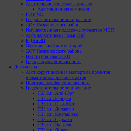
Антитеррористическая комиссия
Адаптационная комиссия
ГО и ЧС
Градостроительное зонирование
ДОУ Назрановского района
Имущественная поддержка субъектов МСП
Антинаркотическая комиссия
КДНи ЗП
Официальный комментарий
ДОУ Назрановского района
Институты власти РИ
Год культуры Безопасности
Документы
Антикоррупционная экспертиза проектов
нормативных правовых актов
Политика конфиденциальности
Градостроительное зонирование
ПЗЗ с.п. Али-Юрт
ПЗЗ с.п. Барсуки
ПЗЗ с.п. Гази-Юрт
ПЗЗ с.п. Долаково
ПЗЗ с.п. Кантышево
ПЗЗ с.п. Сурхахи
ПЗЗ с.п. Экажево
ПЗЗ с.п. Яндаре