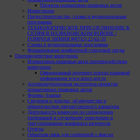
Проекты нормативно-правовых актов
Инвестиции
Градостроительство, схемы и муниципальные
программы
ТЕХНОЛОГИЧЕСКОЕ ПРИСОЕДИНЕНИЕ К
СЕТЯМ В НАЗРАНОВСКОМ РАЙОНЕ /
ГОРЯЧАЯ ЛИНИЯ 8(8732) 22-62-35
Схемы и муниципальные программы
Формирование комфортной городской среды
Противодействие коррупции
Нормативно-правовые акты противодействии
коррупции
Официальный интернет-портал правовой
информации www.pravo.gov.ru
Антикоррупционная экспертиза проектов
нормативных правовых актов
Формы, бланки
Сведения о доходах, об имуществе и
обязательствах имущественного характера
Деятельность комиссии по соблюдению
требований к служебному поведению и
урегулированию конфликта интересов
Отчёты
Обратная связь для сообщений о фактах