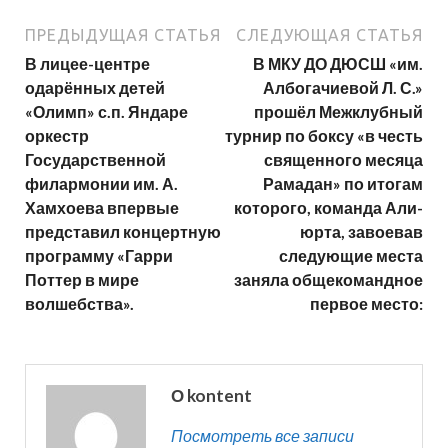
ПРЕДЫДУЩАЯ СТАТЬЯ
СЛЕДУЮЩАЯ СТАТЬЯ
В лицее-центре
В МКУ ДО ДЮСШ «им.
одарённых детей
Албогачиевой Л. С.»
«Олимп» с.п. Яндаре
прошёл Межклубный
оркестр
турнир по боксу «в честь
Государственной
священного месяца
филармонии им. А.
Рамадан» по итогам
Хамхоева впервые
которого, команда Али-
представил концертную
юрта, завоевав
программу «Гарри
следующие места
Поттер в мире
заняла общекомандное
волшебства».
первое место:
О kontent
Посмотреть все записи