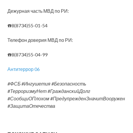
Дежурная часть МВД по РИ:
☎️8(8734)55-01-54
Телефон доверия МВД по РИ:
☎️8(8734)55-04-99
Антитеррор 06
#ФСБ #Ингушетия #Безопасность
#ТерроризмуНет #ГражданскийДолг
#СообщиОПлохом #ПредупрежденЗначитВооружен
#ЗащитаОтечества