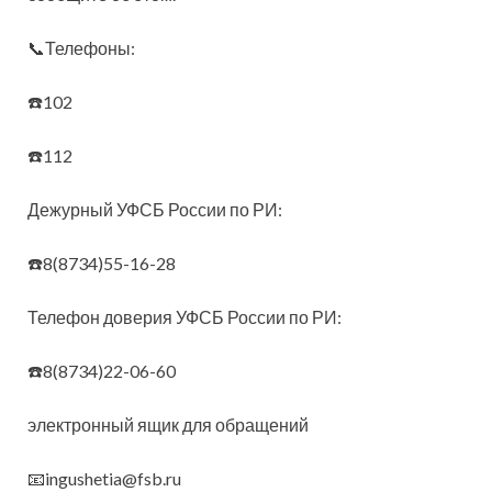
📞Телефоны:
☎️102
☎️112
Дежурный УФСБ России по РИ:
☎️8(8734)55-16-28
Телефон доверия УФСБ России по РИ:
☎️8(8734)22-06-60
электронный ящик для обращений
📧ingushetia@fsb.ru