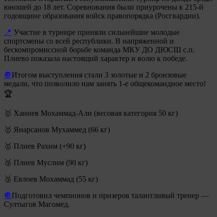
юношей до 18 лет. Соревнования были приурочены к 215-й
годовщине образования войск правопорядка (Росгвардии).
📍
Участие в турнире приняли сильнейшие молодые
спортсмены со всей республики. В напряженной и
бескомпромиссной борьбе команда МКУ ДО ДЮСШ с.п.
Плиево показала настоящий характер и волю к победе.
🔘
Итогом выступления стали 3 золотые и 2 бронзовые
медали, что позволило нам занять 1-е общекомандное место!
🏆
🥇 Ханиев Мохаммад-Али (весовая категория 50 кг)
🥇 Янарсанов Мухаммед (66 кг)
🥇 Плиев Рахим (+90 кг)
🥉 Плиев Муслим (90 кг)
🥉 Евлоев Мохаммад (55 кг)
🔘
Подготовил чемпионов и призеров талантливый тренер —
Султыгов Магомед.