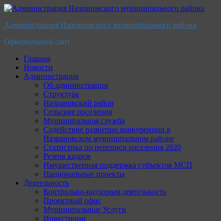
Перейти
к
Администрация Назрановского муниципального района
содержимому
Официальный сайт
Главная
Новости
Администрация
Об администрации
Структура
Назрановский район
Сельские поселения
Муниципальная служба
Содействие развитию конкуренции в
Назрановском муниципальном районе
Статистика по переписи населения 2020
Резерв кадров
Имущественная поддержка субъектов МСП
Национальные проекты
Деятельность
Контрольно-надзорная деятельность
Проектный офис
Муниципальные Услуги
Инвестиции