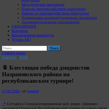
коррупции
Методические материалы
План по противодействию коррупции
Законы по противодействию коррупции
Независимая антикоррупционная экспертиза
Антикоррупционное просвещение
ОБРАЩЕНИЯ
Контакты
Инклюзивные маршруты
Уставы МО
Найти:
Главное меню
Новости
/
ФОК
📎 Блестящая победа дзюдоистов
Назрановского района на
республиканском турнире!
17.02.2026
-
от
kontent
📍
Сегодня в Специализированном зале дзюдо «Динамо»
состоялся Открытый Республиканский турнир по дзюдо среди