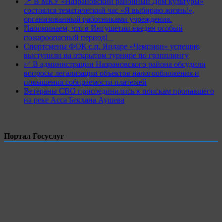
📍 В МКУ «Назрановский районный Дом культуры»
состоялся тематический час «Я выбираю жизнь!»,
организованный работниками учреждения.
Напоминаем, что в Ингушетии введен особый
пожароопасный период!⁣⁣⠀
Спортсмены ФОК с.п. Яндаре «Чемпион» успешно
выступили на открытом турнире по грэпплингу
✅ В администрации Назрановского района обсудили
вопросы легализации объектов налогообложения и
повышения собираемости платежей
Ветераны СВО присоединились к поискам пропавшего
на реке Асса Бекхана Аушева
Портал Госуслуг