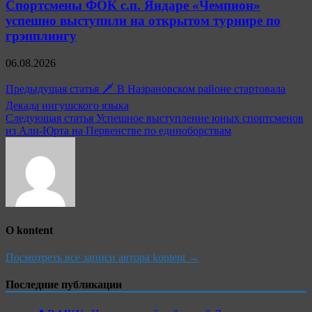
Спортсмены ФОК с.п. Яндаре «Чемпион»
успешно выступили на открытом турнире по
грэпплингу
06.08.2026
Навигация
Предыдущая статья
🗡 В Назрановском районе стартовала
по
Декада ингушского языка
Следующая статья
Успешное выступление юных спортсменов
записям
из Али-Юрта на Первенстве по единоборствам
О kontent
Посмотреть все записи автора kontent →
Последние публикации