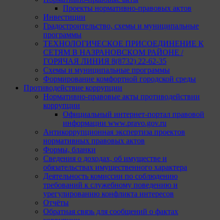
Проекты нормативно-правовых актов
Инвестиции
Градостроительство, схемы и муниципальные
программы
ТЕХНОЛОГИЧЕСКОЕ ПРИСОЕДИНЕНИЕ К
СЕТЯМ В НАЗРАНОВСКОМ РАЙОНЕ /
ГОРЯЧАЯ ЛИНИЯ 8(8732) 22-62-35
Схемы и муниципальные программы
Формирование комфортной городской среды
Противодействие коррупции
Нормативно-правовые акты противодействии
коррупции
Официальный интернет-портал правовой
информации www.pravo.gov.ru
Антикоррупционная экспертиза проектов
нормативных правовых актов
Формы, бланки
Сведения о доходах, об имуществе и
обязательствах имущественного характера
Деятельность комиссии по соблюдению
требований к служебному поведению и
урегулированию конфликта интересов
Отчёты
Обратная связь для сообщений о фактах