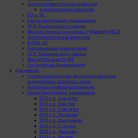
Антитеррористическая комиссия
Адаптационная комиссия
ГО и ЧС
Градостроительное зонирование
ДОУ Назрановского района
Имущественная поддержка субъектов МСП
Антинаркотическая комиссия
КДНи ЗП
Официальный комментарий
ДОУ Назрановского района
Институты власти РИ
Год культуры Безопасности
Документы
Антикоррупционная экспертиза проектов
нормативных правовых актов
Политика конфиденциальности
Градостроительное зонирование
ПЗЗ с.п. Али-Юрт
ПЗЗ с.п. Барсуки
ПЗЗ с.п. Гази-Юрт
ПЗЗ с.п. Долаково
ПЗЗ с.п. Кантышево
ПЗЗ с.п. Сурхахи
ПЗЗ с.п. Экажево
ПЗЗ с.п. Яндаре