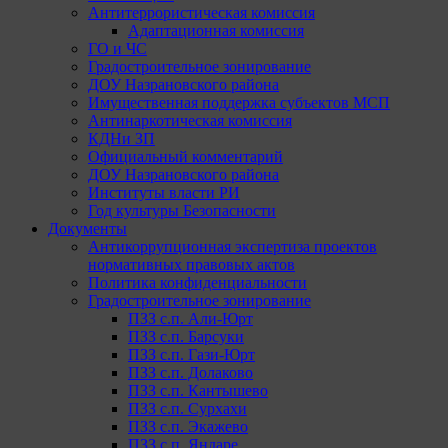
Антитеррористическая комиссия
Адаптационная комиссия
ГО и ЧС
Градостроительное зонирование
ДОУ Назрановского района
Имущественная поддержка субъектов МСП
Антинаркотическая комиссия
КДНи ЗП
Официальный комментарий
ДОУ Назрановского района
Институты власти РИ
Год культуры Безопасности
Документы
Антикоррупционная экспертиза проектов
нормативных правовых актов
Политика конфиденциальности
Градостроительное зонирование
ПЗЗ с.п. Али-Юрт
ПЗЗ с.п. Барсуки
ПЗЗ с.п. Гази-Юрт
ПЗЗ с.п. Долаково
ПЗЗ с.п. Кантышево
ПЗЗ с.п. Сурхахи
ПЗЗ с.п. Экажево
ПЗЗ с.п. Яндаре