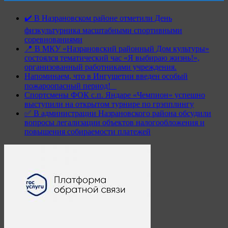
✔️ В Назрановском районе отметили День
физкультурника масштабными спортивными
соревнованиями
📍 В МКУ «Назрановский районный Дом культуры»
состоялся тематический час «Я выбираю жизнь!»,
организованный работниками учреждения.
Напоминаем, что в Ингушетии введен особый
пожароопасный период!⁣⁣⠀
Спортсмены ФОК с.п. Яндаре «Чемпион» успешно
выступили на открытом турнире по грэпплингу
✅ В администрации Назрановского района обсудили
вопросы легализации объектов налогообложения и
повышения собираемости платежей