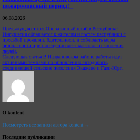
пожароопасный период!⁣⁣⠀
06.08.2026
Навигация
Предыдущая статья
Оперативный штаб в Республике
Ингушетия обращается к жителям и гостям республики с
по
просьбой проявлять бдительность и соблюдать меры
записям
безопасности при посещении мест массового скопления
людей.
Следующая статья
В Назрановском районе работы идут
активными темпами по обновлению автодороги,
соединяющей сельские поселения Экажево и Гази-Юрт.
О kontent
Посмотреть все записи автора kontent →
Последние публикации