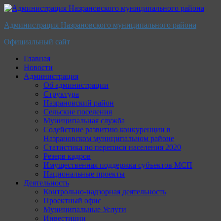
Перейти
к
Администрация Назрановского муниципального района
содержимому
Официальный сайт
Главная
Новости
Администрация
Об администрации
Структура
Назрановский район
Сельские поселения
Муниципальная служба
Содействие развитию конкуренции в
Назрановском муниципальном районе
Статистика по переписи населения 2020
Резерв кадров
Имущественная поддержка субъектов МСП
Национальные проекты
Деятельность
Контрольно-надзорная деятельность
Проектный офис
Муниципальные Услуги
Инвестиции