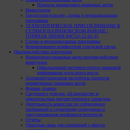
Проекты нормативно-правовых актов
Инвестиции
Градостроительство, схемы и муниципальные
программы
ТЕХНОЛОГИЧЕСКОЕ ПРИСОЕДИНЕНИЕ К
СЕТЯМ В НАЗРАНОВСКОМ РАЙОНЕ /
ГОРЯЧАЯ ЛИНИЯ 8(8732) 22-62-35
Схемы и муниципальные программы
Формирование комфортной городской среды
Противодействие коррупции
Нормативно-правовые акты противодействии
коррупции
Официальный интернет-портал правовой
информации www.pravo.gov.ru
Антикоррупционная экспертиза проектов
нормативных правовых актов
Формы, бланки
Сведения о доходах, об имуществе и
обязательствах имущественного характера
Деятельность комиссии по соблюдению
требований к служебному поведению и
урегулированию конфликта интересов
Отчёты
Обратная связь для сообщений о фактах