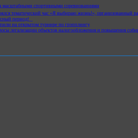
ика масштабными спортивными соревнованиями
ялся тематический час «Я выбираю жизнь!», организованный р
ный период!⁣⁣⠀
пили на открытом турнире по грэпплингу
росы легализации объектов налогообложения и повышения соби