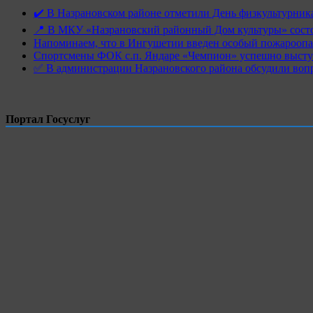
✔️ В Назрановском районе отметили День физкультурн
📍 В МКУ «Назрановский районный Дом культуры» состо
Напоминаем, что в Ингушетии введен особый пожароопас
Спортсмены ФОК с.п. Яндаре «Чемпион» успешно высту
✅ В администрации Назрановского района обсудили воп
Портал Госуслуг