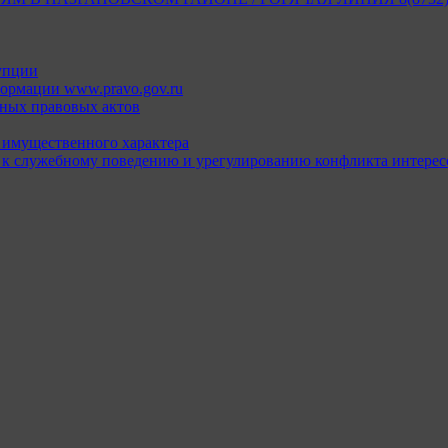
упции
ормации www.pravo.gov.ru
ных правовых актов
х имущественного характера
 к служебному поведению и урегулированию конфликта интерес