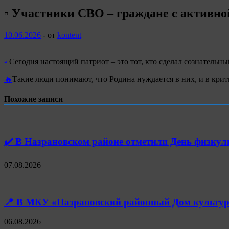
▫️ Участники СВО – граждане с активн
10.06.2026
-
от
kontent
▫️
Сегодня настоящий патриот – это тот, кто сделал сознательны
🔥
Такие люди понимают, что Родина нуждается в них, и в крит
Похожие записи
✔️ В Назрановском районе отметили День физк
07.08.2026
📍 В МКУ «Назрановский районный Дом культуры
06.08.2026