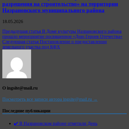
разрешения на строительство» на территории
Назрановского муниципального района
18.05.2026
Навигация
Предыдущая статья
В Доме культуры Назрановского района
прошло мероприятие посвященное «Дню Героев Отечества»
по
Следующая статья
Постановление о предоставлении
записям
земельного участка под КФХ
О ingsite@mail.ru
Посмотреть все записи автора ingsite@mail.ru →
Последние публикации
✔️ В Назрановском районе отметили День