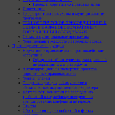
Проекты нормативно-правовых актов
Инвестиции
Градостроительство, схемы и муниципальные
программы
ТЕХНОЛОГИЧЕСКОЕ ПРИСОЕДИНЕНИЕ К
СЕТЯМ В НАЗРАНОВСКОМ РАЙОНЕ /
ГОРЯЧАЯ ЛИНИЯ 8(8732) 22-62-35
Схемы и муниципальные программы
Формирование комфортной городской среды
Противодействие коррупции
Нормативно-правовые акты противодействии
коррупции
Официальный интернет-портал правовой
информации www.pravo.gov.ru
Антикоррупционная экспертиза проектов
нормативных правовых актов
Формы, бланки
Сведения о доходах, об имуществе и
обязательствах имущественного характера
Деятельность комиссии по соблюдению
требований к служебному поведению и
урегулированию конфликта интересов
Отчёты
Обратная связь для сообщений о фактах