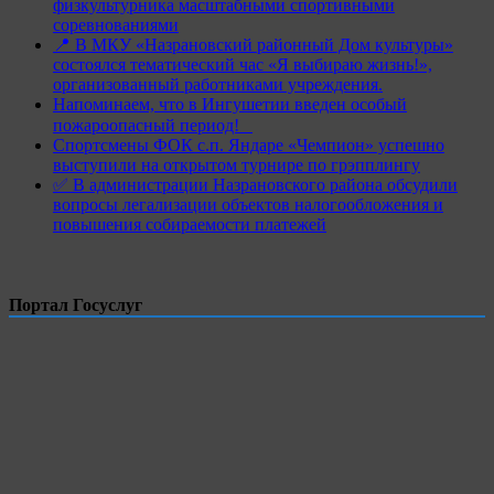
физкультурника масштабными спортивными
соревнованиями
📍 В МКУ «Назрановский районный Дом культуры»
состоялся тематический час «Я выбираю жизнь!»,
организованный работниками учреждения.
Напоминаем, что в Ингушетии введен особый
пожароопасный период!⁣⁣⠀
Спортсмены ФОК с.п. Яндаре «Чемпион» успешно
выступили на открытом турнире по грэпплингу
✅ В администрации Назрановского района обсудили
вопросы легализации объектов налогообложения и
повышения собираемости платежей
Портал Госуслуг