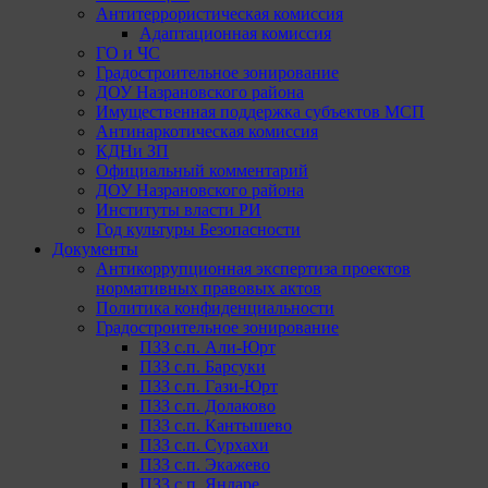
Антитеррористическая комиссия
Адаптационная комиссия
ГО и ЧС
Градостроительное зонирование
ДОУ Назрановского района
Имущественная поддержка субъектов МСП
Антинаркотическая комиссия
КДНи ЗП
Официальный комментарий
ДОУ Назрановского района
Институты власти РИ
Год культуры Безопасности
Документы
Антикоррупционная экспертиза проектов
нормативных правовых актов
Политика конфиденциальности
Градостроительное зонирование
ПЗЗ с.п. Али-Юрт
ПЗЗ с.п. Барсуки
ПЗЗ с.п. Гази-Юрт
ПЗЗ с.п. Долаково
ПЗЗ с.п. Кантышево
ПЗЗ с.п. Сурхахи
ПЗЗ с.п. Экажево
ПЗЗ с.п. Яндаре