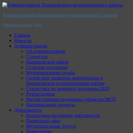
Перейти
к
Администрация Назрановского муниципального района
содержимому
Официальный сайт
Главная
Новости
Администрация
Об администрации
Структура
Назрановский район
Сельские поселения
Муниципальная служба
Содействие развитию конкуренции в
Назрановском муниципальном районе
Статистика по переписи населения 2020
Резерв кадров
Имущественная поддержка субъектов МСП
Национальные проекты
Деятельность
Контрольно-надзорная деятельность
Проектный офис
Муниципальные Услуги
Инвестиции