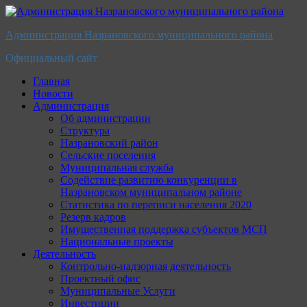
Перейти
к
Администрация Назрановского муниципального района
содержимому
Официальный сайт
Главная
Новости
Администрация
Об администрации
Структура
Назрановский район
Сельские поселения
Муниципальная служба
Содействие развитию конкуренции в
Назрановском муниципальном районе
Статистика по переписи населения 2020
Резерв кадров
Имущественная поддержка субъектов МСП
Национальные проекты
Деятельность
Контрольно-надзорная деятельность
Проектный офис
Муниципальные Услуги
Инвестиции