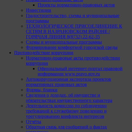
Проекты нормативно-правовых актов
Инвестиции
Градостроительство, схемы и муниципальные
программы
ТЕХНОЛОГИЧЕСКОЕ ПРИСОЕДИНЕНИЕ К
СЕТЯМ В НАЗРАНОВСКОМ РАЙОНЕ /
ГОРЯЧАЯ ЛИНИЯ 8(8732) 22-62-35
Схемы и муниципальные программы
Формирование комфортной городской среды
Противодействие коррупции
Нормативно-правовые акты противодействии
коррупции
Официальный интернет-портал правовой
информации www.pravo.gov.ru
Антикоррупционная экспертиза проектов
нормативных правовых актов
Формы, бланки
Сведения о доходах, об имуществе и
обязательствах имущественного характера
Деятельность комиссии по соблюдению
требований к служебному поведению и
урегулированию конфликта интересов
Отчёты
Обратная связь для сообщений о фактах