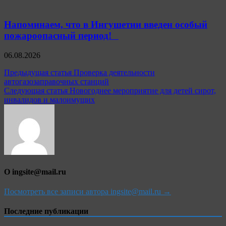
Напоминаем, что в Ингушетии введен особый
пожароопасный период!⁣⁣⠀
06.08.2026
Навигация
Предыдущая статья
Проверка деятельности
автогазозаправочных станций
по
Следующая статья
Новогоднее мероприятие для детей сирот,
записям
инвалидов и малоимущих
О ingsite@mail.ru
Посмотреть все записи автора ingsite@mail.ru →
Последние публикации