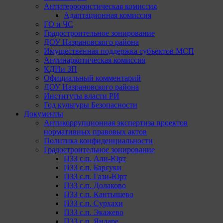
Антитеррористическая комиссия
Адаптационная комиссия
ГО и ЧС
Градостроительное зонирование
ДОУ Назрановского района
Имущественная поддержка субъектов МСП
Антинаркотическая комиссия
КДНи ЗП
Официальный комментарий
ДОУ Назрановского района
Институты власти РИ
Год культуры Безопасности
Документы
Антикоррупционная экспертиза проектов
нормативных правовых актов
Политика конфиденциальности
Градостроительное зонирование
ПЗЗ с.п. Али-Юрт
ПЗЗ с.п. Барсуки
ПЗЗ с.п. Гази-Юрт
ПЗЗ с.п. Долаково
ПЗЗ с.п. Кантышево
ПЗЗ с.п. Сурхахи
ПЗЗ с.п. Экажево
ПЗЗ с.п. Яндаре