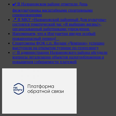
✔️ В Назрановском районе отметили День
физкультурника масштабными спортивными
соревнованиями
📍 В МКУ «Назрановский районный Дом культуры»
состоялся тематический час «Я выбираю жизнь!»,
организованный работниками учреждения.
Напоминаем, что в Ингушетии введен особый
пожароопасный период!⁣⁣⠀
Спортсмены ФОК с.п. Яндаре «Чемпион» успешно
выступили на открытом турнире по грэпплингу
✅ В администрации Назрановского района обсудили
вопросы легализации объектов налогообложения и
повышения собираемости платежей