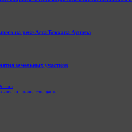
шего на реке Асса Бекхана Аушева
анятия земельных участков
России
тоялось плановое совещание