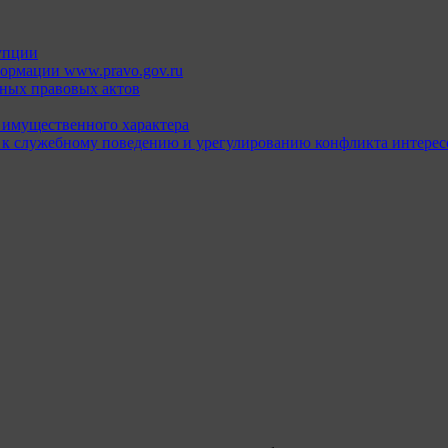
упции
ормации www.pravo.gov.ru
ных правовых актов
х имущественного характера
 к служебному поведению и урегулированию конфликта интерес