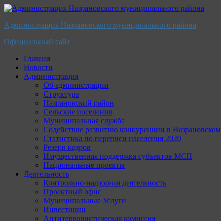
Перейти
к
Администрация Назрановского муниципального района
содержимому
Официальный сайт
Главная
Новости
Администрация
Об администрации
Структура
Назрановский район
Сельские поселения
Муниципальная служба
Содействие развитию конкуренции в Назрановско
Статистика по переписи населения 2020
Резерв кадров
Имущественная поддержка субъектов МСП
Национальные проекты
Деятельность
Контрольно-надзорная деятельность
Проектный офис
Муниципальные Услуги
Инвестиции
Антитеррористическая комиссия