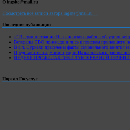
О ingsite@mail.ru
Посмотреть все записи автора ingsite@mail.ru →
Последние публикации
✅ В администрации Назрановского района обсудили воп
Ветераны СВО присоединились к поискам пропавшего на
В с.п. Сурхахи пресечены факты самовольного занятия з
Представители администрации Назрановского района по
НЕДЕЛЯ ПРОФИЛАКТИКИ ЗАБОЛЕВАНИЙ ПЕЧЕНИ
Портал Госуслуг