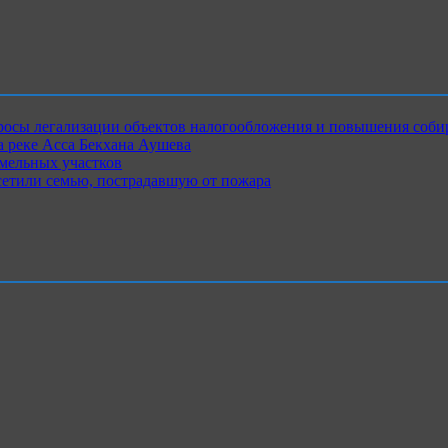
росы легализации объектов налогообложения и повышения соби
 реке Асса Бекхана Аушева
емельных участков
сетили семью, пострадавшую от пожара