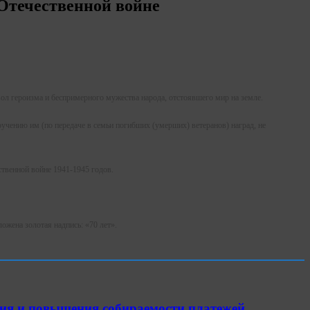
 Отечественной войне
ол героизма и беспримерного мужества народа, отстоявшего мир на земле.
учению им (по передаче в семьи погибших (умерших) ветеранов) наград, не
твенной войне 1941-1945 годов.
ожена золотая надпись: «70 лет».
ия и повышения собираемости платежей