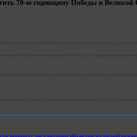
метить 70-ю годовщину Победы в Великой
ой Отечественной войне 1941-1945 годов. Этот праздник вошёл в наши сердца как симв
ных героев Великой Отечественной войны 1941-1945 годов, обнародованию их имён и вр
ю Победы. Официальная эмблема празднования 70-й годовщины Победы в Великой Отечес
твенной войны I степени в обрамлении золотых лавровых ветвей. Между ветвями распол
или вопросы легализации объектов налогообложен