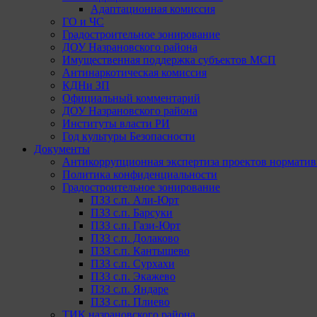
Адаптационная комиссия
ГО и ЧС
Градостроительное зонирование
ДОУ Назрановского района
Имущественная поддержка субъектов МСП
Антинаркотическая комиссия
КДНи ЗП
Официальный комментарий
ДОУ Назрановского района
Институты власти РИ
Год культуры Безопасности
Документы
Антикоррупционная экспертиза проектов норматив
Политика конфиденциальности
Градостроительное зонирование
ПЗЗ с.п. Али-Юрт
ПЗЗ с.п. Барсуки
ПЗЗ с.п. Гази-Юрт
ПЗЗ с.п. Долаково
ПЗЗ с.п. Кантышево
ПЗЗ с.п. Сурхахи
ПЗЗ с.п. Экажево
ПЗЗ с.п. Яндаре
ПЗЗ с.п. Плиево
ТИК назрановского района