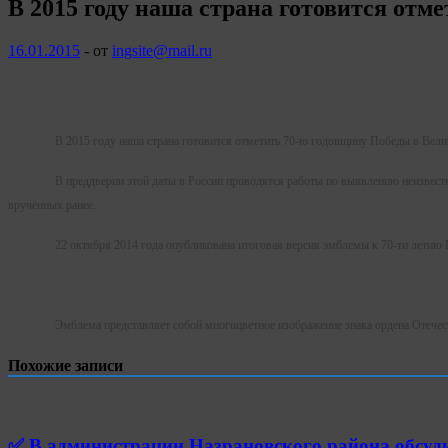
В 2015 году наша страна готовится от
16.01.2015
-
от
ingsite@mail.ru
В 2015 году наша страна готовится отметить 70-ю годовщину Победы в Велик
В преддверии этой даты в России проводятся работы по выявлению неизвест
вручённых ранее.
22 октября 2014 года опубликована итоговая версия эмблемы к 70-ти лети
Эмблема представляет собой многоцветное изображение знака ордена Отечес
Похожие записи
✅ В администрации Назрановского района обсуд