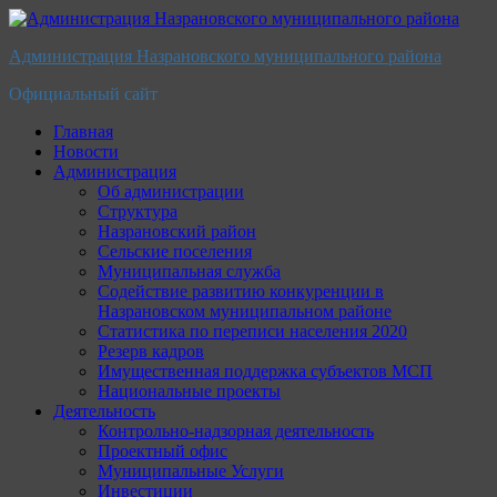
Перейти
к
Администрация Назрановского муниципального района
содержимому
Официальный сайт
Главная
Новости
Администрация
Об администрации
Структура
Назрановский район
Сельские поселения
Муниципальная служба
Содействие развитию конкуренции в
Назрановском муниципальном районе
Статистика по переписи населения 2020
Резерв кадров
Имущественная поддержка субъектов МСП
Национальные проекты
Деятельность
Контрольно-надзорная деятельность
Проектный офис
Муниципальные Услуги
Инвестиции