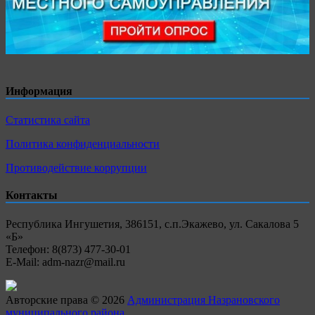
Информация
Статистика сайта
Политика конфиденциальности
Противодействие коррупции
Контакты
Республика Ингушетия, 386151, с.п.Экажево, ул. Сакалова 5
«Б»
Телефон: 8(873) 477-30-01
E-Mail: adm-nazr@mail.ru
Авторские права © 2026
Администрация Назрановского
муниципального района
.