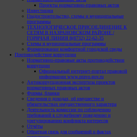
Проекты нормативно-правовых актов
Инвестиции
Градостроительство, схемы и муниципальные
программы
ТЕХНОЛОГИЧЕСКОЕ ПРИСОЕДИНЕНИЕ К
СЕТЯМ В НАЗРАНОВСКОМ РАЙОНЕ /
ГОРЯЧАЯ ЛИНИЯ 8(8732) 22-62-35
Схемы и муниципальные программы
Формирование комфортной городской среды
Противодействие коррупции
Нормативно-правовые акты противодействии
коррупции
Официальный интернет-портал правовой
информации www.pravo.gov.ru
Антикоррупционная экспертиза проектов
нормативных правовых актов
Формы, бланки
Сведения о доходах, об имуществе и
обязательствах имущественного характера
Деятельность комиссии по соблюдению
требований к служебному поведению и
урегулированию конфликта интересов
Отчёты
Обратная связь для сообщений о фактах