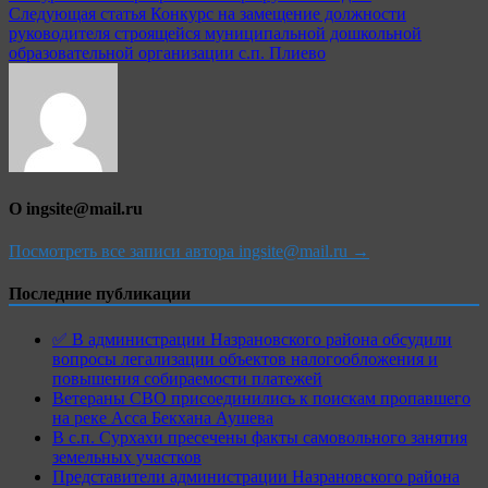
по
Следующая статья
Конкурс на замещение должности
записям
руководителя строящейся муниципальной дошкольной
образовательной организации с.п. Плиево
О ingsite@mail.ru
Посмотреть все записи автора ingsite@mail.ru →
Последние публикации
✅ В администрации Назрановского района обсудили
вопросы легализации объектов налогообложения и
повышения собираемости платежей
Ветераны СВО присоединились к поискам пропавшего
на реке Асса Бекхана Аушева
В с.п. Сурхахи пресечены факты самовольного занятия
земельных участков
Представители администрации Назрановского района