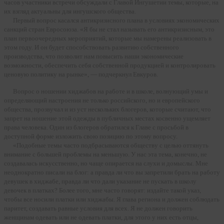
часов участники встречи обсуждали с Главой Ингушетии темы, которые, на
их взгляд актуальны для ингушского общества.
Первый вопрос касался антикризисного плана в условиях экономических
санкций стран Евросоюза. «Я бы не стал называть его антикризисным, это
план первоочередных мероприятий, которые мы намерены реализовать в
этом году. И он будет способствовать развитию собственного
производства, что позволит нам повысить наши экономические
возможности, обеспечить себя собственной продукцией и контролировать
ценовую политику на рынке», — подчеркнул Евкуров.
Вопрос о ношении хиджабов на работе и в школе, волнующий умы и
определяющий настроения не только российского, но и европейского
общества, прозвучал и из уст нескольких блогеров, которые считают, что
запрет на ношение этой одежды в публичных местах косвенно ущемляет
права человека. Один из блогеров обратился к Главе с просьбой в
доступной форме изложить свою позицию по этому вопросу.
«Подобные темы часто подбрасываются обществу с целью оттянуть
внимание с большей проблемы на меньшую. У нас эта тема, конечно, не
создавалась искусственно, но чаще опирается на слухи и домыслы. Мне
неоднократно писали на блог: а правда ли что вы запретили брать на работу
девушек в хиджабе, правда ли что дали указание не пускать в школу
девочек в платках? Более того, мне часто говорят: издайте такой указ,
чтобы все носили платки или хиджабы. Я глава региона и должен соблюдать
паритет, создавать равные условия для всех. Я не должен говорить
женщинам одевать или не одевать платки, для этого у них есть отцы,