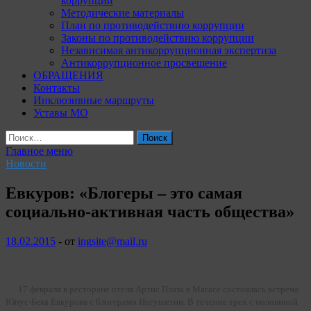
коррупции
Методические материалы
План по противодействию коррупции
Законы по противодействию коррупции
Независимая антикоррупционная экспертиза
Антикоррупционное просвещение
ОБРАЩЕНИЯ
Контакты
Инклюзивные маршруты
Уставы МО
Найти:
Главное меню
Новости
Евкуров: «Блогеры – это самая
социально-активная часть общества»
18.02.2015
-
от
ingsite@mail.ru
17 февраля в ресторане отеля Артис Плаза в Магасе состоялась встреча
Юнус-Бека Евкурова с блогерами Ингушетии. В течение трех с половиной