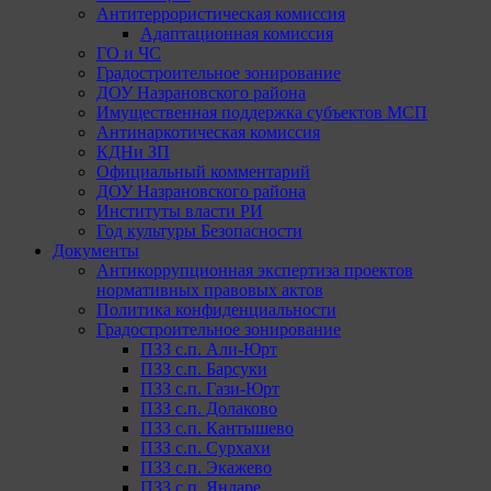
Антитеррористическая комиссия
Адаптационная комиссия
ГО и ЧС
Градостроительное зонирование
ДОУ Назрановского района
Имущественная поддержка субъектов МСП
Антинаркотическая комиссия
КДНи ЗП
Официальный комментарий
ДОУ Назрановского района
Институты власти РИ
Год культуры Безопасности
Документы
Антикоррупционная экспертиза проектов
нормативных правовых актов
Политика конфиденциальности
Градостроительное зонирование
ПЗЗ с.п. Али-Юрт
ПЗЗ с.п. Барсуки
ПЗЗ с.п. Гази-Юрт
ПЗЗ с.п. Долаково
ПЗЗ с.п. Кантышево
ПЗЗ с.п. Сурхахи
ПЗЗ с.п. Экажево
ПЗЗ с.п. Яндаре