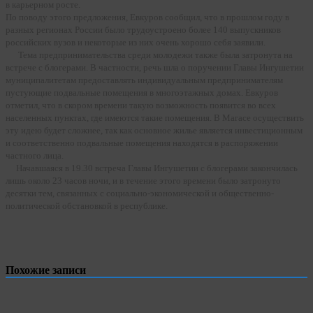
в карьерном росте.
По поводу этого предложения, Евкуров сообщил, что в прошлом году в
разных регионах России было трудоустроено более 140 выпускников
российских вузов и некоторые из них очень хорошо себя заявили.
Тема предпринимательства среди молодежи также была затронута на
встрече с блогерами. В частности, речь шла о поручении Главы Ингушетии
муниципалитетам предоставлять индивидуальным предпринимателям
пустующие подвальные помещения в многоэтажных домах. Евкуров
отметил, что в скором времени такую возможность появится во всех
населенных пунктах, где имеются такие помещения. В Магасе осуществить
эту идею будет сложнее, так как основное жилье является инвестиционным
и соответственно подвальные помещения находятся в распоряжении
частного лица.
Начавшаяся в 19.30 встреча Главы Ингушетии с блогерами закончилась
лишь около 23 часов ночи, и в течение этого времени было затронуто
десятки тем, связанных с социально-экономической и общественно-
политической обстановкой в республике.
Похожие записи