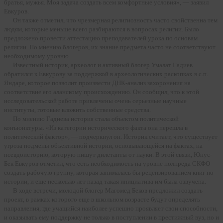
братья, мужья. Моя задача создать всем комфортные условия», — заявил
Евкуров.
Он также отметил, что чрезмерная религиозность часто свойственна тем
людям, которые меньше всего разбираются в вопросах религии. Было
предложено провести аттестацию преподавателей урока по основам
религии. По мнению блогеров, их знание предмета часто не соответствуют
необходимому уровню.
Известный историк, археолог и активный блогер Умалат Гадиев
обратился к Евкурову за поддержкой в археологических раскопках в с.п.
Яндаре, которое позволит произвести ДНК-анализ захоронения на
соответствие его аланскому происхождению. Он сообщил, что к этой
исследовательской работе привлечены очень серьезные научные
институты, готовые вложить собственные средства.
По мнению Гадиева история стала объектом политической
конъюнктуры. «Из категории исторического факта она перешла в
политический фактор», — подчеркнул он. Историк считает, что существует
угроза подмены объективной истории, основывающейся на фактах, на
псевдоисторию, которую пишут дилетанты от науки. В этой связи, Юнус-
Бек Евкуров отметил, что есть необходимость на уровне полпреда СКФО
создать рабочую группу, которая занималась бы рецензированием книг по
истории, и еще несколько лет назад такая инициатива им была озвучена.
В ходе встречи, молодой блогер Магомед Беков предложил создать
проект, в рамках которого еще в школьном возрасте будут определять
направления, где учащийся наиболее успешно проявляет свои способности,
и оказывать ему поддержку не только в поступлении в престижный вуз, но и