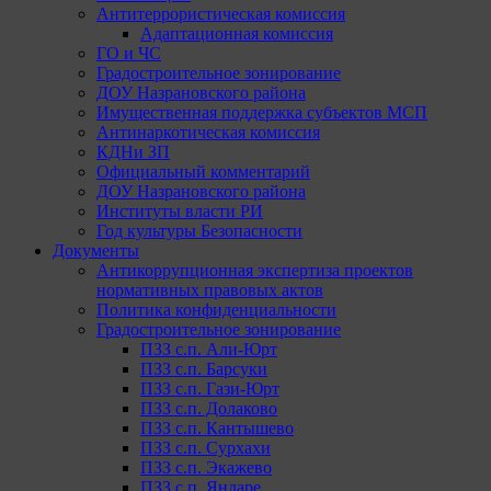
Антитеррористическая комиссия
Адаптационная комиссия
ГО и ЧС
Градостроительное зонирование
ДОУ Назрановского района
Имущественная поддержка субъектов МСП
Антинаркотическая комиссия
КДНи ЗП
Официальный комментарий
ДОУ Назрановского района
Институты власти РИ
Год культуры Безопасности
Документы
Антикоррупционная экспертиза проектов
нормативных правовых актов
Политика конфиденциальности
Градостроительное зонирование
ПЗЗ с.п. Али-Юрт
ПЗЗ с.п. Барсуки
ПЗЗ с.п. Гази-Юрт
ПЗЗ с.п. Долаково
ПЗЗ с.п. Кантышево
ПЗЗ с.п. Сурхахи
ПЗЗ с.п. Экажево
ПЗЗ с.п. Яндаре