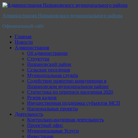
Перейти
к
Администрация Назрановского муниципального района
содержимому
Официальный сайт
Главная
Новости
Администрация
Об администрации
Структура
Назрановский район
Сельские поселения
Муниципальная служба
Содействие развитию конкуренции в
Назрановском муниципальном районе
Статистика по переписи населения 2020
Резерв кадров
Имущественная поддержка субъектов МСП
Национальные проекты
Деятельность
Контрольно-надзорная деятельность
Проектный офис
Муниципальные Услуги
Инвестиции