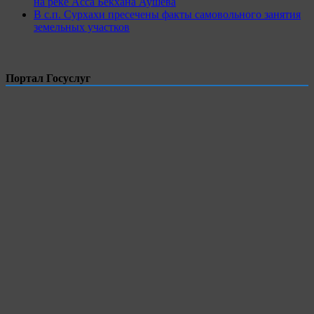
на реке Асса Бекхана Аушева
В с.п. Сурхахи пресечены факты самовольного занятия
земельных участков
Портал Госуслуг