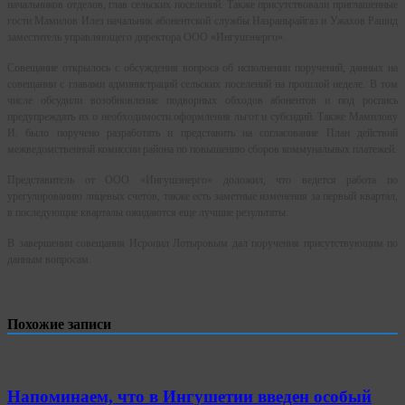
начальников отделов, глав сельских поселений. Также присутствовали приглашенные
гости Мамилов Илез начальник абонентской службы Назраньрайгаз и Ужахов Рашид
заместитель управляющего директора ООО «Ингушэнерго».
Совещание открылось с обсуждения вопроса об исполнении поручений, данных на
совещании с главами администраций сельских поселений на прошлой неделе. В том
числе обсудили возобновление подворных обходов абонентов и под роспись
предупреждать их о необходимости оформления льгот и субсидий. Также Мамилову
И. было поручено разработать и представить на согласование План действий
межведомственной комиссии района по повышению сборов коммунальных платежей.
Представитель от ООО «Ингушэнерго» доложил, что ведется работа по
урегулированию лицевых счетов, также есть заметные изменения за первый квартал,
в последующие кварталы ожидаются еще лучшие результаты.
В завершении совещания Исропил Лотыровым дал поручения присутствующим по
данным вопросам.
Похожие записи
Напоминаем, что в Ингушетии введен особый