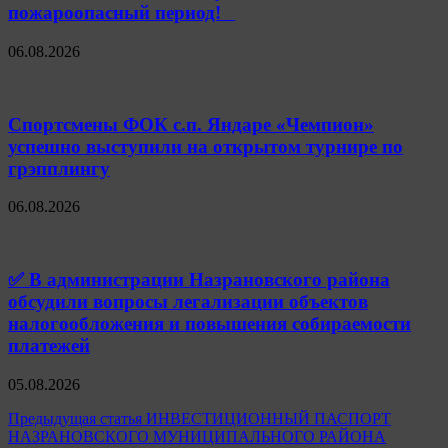
пожароопасный период!⁣⁣⠀
06.08.2026
Спортсмены ФОК с.п. Яндаре «Чемпион»
успешно выступили на открытом турнире по
грэпплингу
06.08.2026
✅ В администрации Назрановского района
обсудили вопросы легализации объектов
налогообложения и повышения собираемости
платежей
05.08.2026
Навигация
Предыдущая статья
ИНВЕСТИЦИОННЫЙ ПАСПОРТ
НАЗРАНОВСКОГО МУНИЦИПАЛЬНОГО РАЙОНА