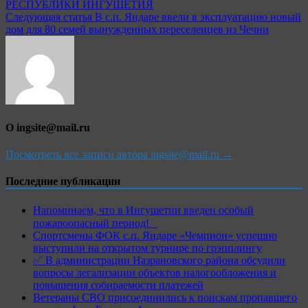
по
РЕСПУБЛИКИ ИНГУШЕТИЯ
записям
Следующая статья
В с.п. Яндаре ввели в эксплуатацию новый
дом для 80 семей вынужденных переселенцев из Чечни
О ingsite@mail.ru
Посмотреть все записи автора ingsite@mail.ru →
Последние публикации
Напоминаем, что в Ингушетии введен особый
пожароопасный период!⁣⁣⠀
Спортсмены ФОК с.п. Яндаре «Чемпион» успешно
выступили на открытом турнире по грэпплингу
✅ В администрации Назрановского района обсудили
вопросы легализации объектов налогообложения и
повышения собираемости платежей
Ветераны СВО присоединились к поискам пропавшего