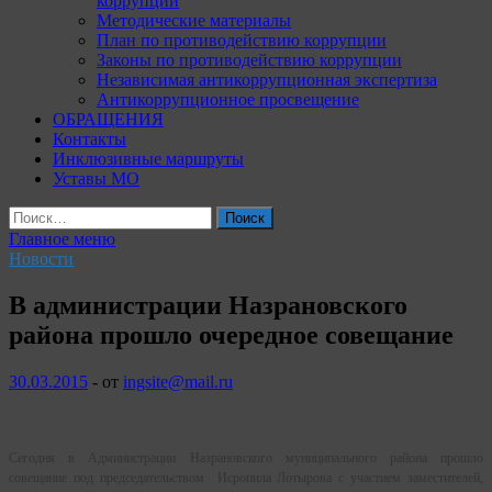
коррупции
Методические материалы
План по противодействию коррупции
Законы по противодействию коррупции
Независимая антикоррупционная экспертиза
Антикоррупционное просвещение
ОБРАЩЕНИЯ
Контакты
Инклюзивные маршруты
Уставы МО
Найти:
Главное меню
Новости
В администрации Назрановского
района прошло очередное совещание
30.03.2015
-
от
ingsite@mail.ru
Сегодня в Администрации Назрановского муниципального района прошло
совещание под председательством Исропила Лотырова с участием заместителей,