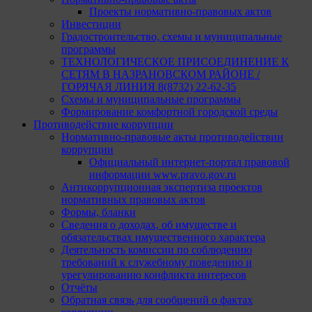
Проекты нормативно-правовых актов
Инвестиции
Градостроительство, схемы и муниципальные
программы
ТЕХНОЛОГИЧЕСКОЕ ПРИСОЕДИНЕНИЕ К
СЕТЯМ В НАЗРАНОВСКОМ РАЙОНЕ /
ГОРЯЧАЯ ЛИНИЯ 8(8732) 22-62-35
Схемы и муниципальные программы
Формирование комфортной городской среды
Противодействие коррупции
Нормативно-правовые акты противодействии
коррупции
Официальный интернет-портал правовой
информации www.pravo.gov.ru
Антикоррупционная экспертиза проектов
нормативных правовых актов
Формы, бланки
Сведения о доходах, об имуществе и
обязательствах имущественного характера
Деятельность комиссии по соблюдению
требований к служебному поведению и
урегулированию конфликта интересов
Отчёты
Обратная связь для сообщений о фактах