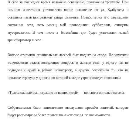
В селе за последнее время налажено освещение, проложены тротуары. При
помощи инвесторов установлено новое освещение по ул. Кулбужева и
освещена часть центральной улицы Зязикова. Позаботились и о санитарном
состоянии села, весь месяц май проводились субботники, очищены
мусоросвалки. В том числе в ближайшие дни будет установлен новый
трансформатор в селе.
Вопрос открытия пришкольных лагерей был поднят на сходе. Не упустили
возможности задать волнующие вопросы и жители села: у одного газ не
подведен к дому в районе новостроек, а других беспокоило то, что не
проложен тротуар у дороги, по которой каждое утро проходят школьники.
«Трасса оживленная, страшно за наших детей» — пояснила жительница села.
Собравшимися были внимательно выслушаны просьбы жителей, которые
будут рассмотрены более тщательно и исполнены по возможности.