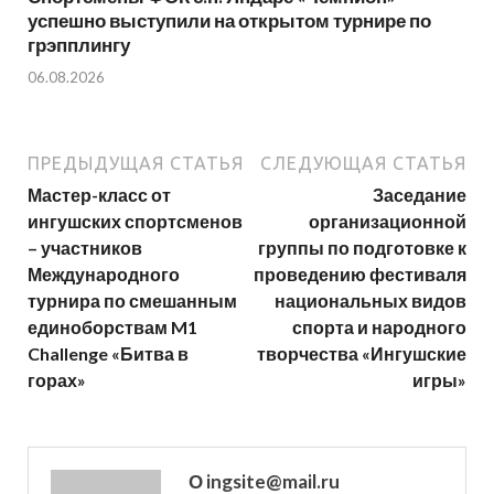
успешно выступили на открытом турнире по
грэпплингу
06.08.2026
ПРЕДЫДУЩАЯ СТАТЬЯ
СЛЕДУЮЩАЯ СТАТЬЯ
Мастер-класс от
Заседание
ингушских спортсменов
организационной
– участников
группы по подготовке к
Международного
проведению фестиваля
турнира по смешанным
национальных видов
единоборствам M1
спорта и народного
Challenge «Битва в
творчества «Ингушские
горах»
игры»
О ingsite@mail.ru