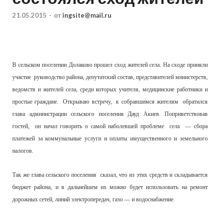
21.05.2015
-
от
ingsite@mail.ru
В сельском поселении Долаково прошел сход жителей села. На сходе приняли
участие руководство района, депутатский состав, представителей министерств,
ведомств и жителей села, среди которых учителя, медицинские работники и
простые граждане. Открываю встречу, к собравшимся жителям обратился
глава администрации сельского поселения Дауд Акиев. Поприветствовав
гостей, он начал говорить о самой наболевшей проблеме села — сбора
платежей за коммунальные услуги и оплаты имущественного и земельного
налогов.
Так же глава сельского поселения сказал, что из этих средств и складывается
бюджет района, и в дальнейшем их можно будет использовать на ремонт
дорожных сетей, линий электропередач, газо — и водоснабжение.