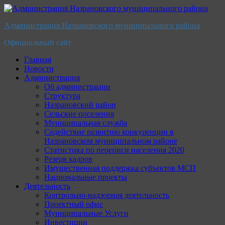
Перейти
к
Администрация Назрановского муниципального района
содержимому
Официальный сайт
Главная
Новости
Администрация
Об администрации
Структура
Назрановский район
Сельские поселения
Муниципальная служба
Содействие развитию конкуренции в
Назрановском муниципальном районе
Статистика по переписи населения 2020
Резерв кадров
Имущественная поддержка субъектов МСП
Национальные проекты
Деятельность
Контрольно-надзорная деятельность
Проектный офис
Муниципальные Услуги
Инвестиции