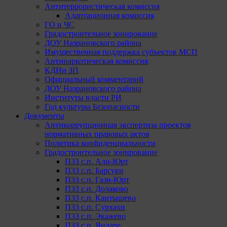
Антитеррористическая комиссия
Адаптационная комиссия
ГО и ЧС
Градостроительное зонирование
ДОУ Назрановского района
Имущественная поддержка субъектов МСП
Антинаркотическая комиссия
КДНи ЗП
Официальный комментарий
ДОУ Назрановского района
Институты власти РИ
Год культуры Безопасности
Документы
Антикоррупционная экспертиза проектов
нормативных правовых актов
Политика конфиденциальности
Градостроительное зонирование
ПЗЗ с.п. Али-Юрт
ПЗЗ с.п. Барсуки
ПЗЗ с.п. Гази-Юрт
ПЗЗ с.п. Долаково
ПЗЗ с.п. Кантышево
ПЗЗ с.п. Сурхахи
ПЗЗ с.п. Экажево
ПЗЗ с.п. Яндаре