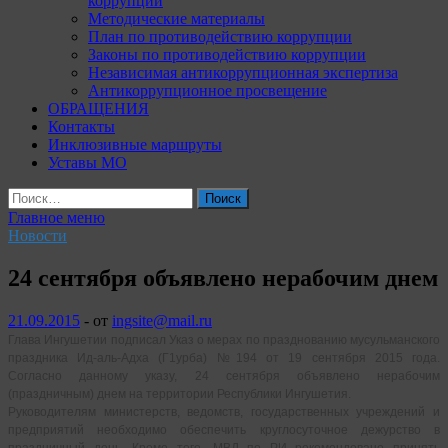
коррупции
Методические материалы
План по противодействию коррупции
Законы по противодействию коррупции
Независимая антикоррупционная экспертиза
Антикоррупционное просвещение
ОБРАЩЕНИЯ
Контакты
Инклюзивные маршруты
Уставы МО
Найти:
Главное меню
Новости
24 сентября объявлено нерабочим днем
21.09.2015
-
от
ingsite@mail.ru
Глава Ингушетии подписал Указ о мерах по празднованию мусульманского
праздника Ид-аль-Адха (Г1урба) №194 от 19 сентября 2015 года.
Согласно данному указу, 24 сентября объявлено нерабочим
(праздничным) днем на территории Республики Ингушетия.
Руководителям министерств, ведомств, государственных учреждений и
предприятий необходимо обеспечить круглосуточное дежурство в
праздничный день. Кроме того, МВД по РИ рекомендовано принять