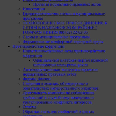
Проекты нормативно-правовых актов
Инвестиции
Градостроительство, схемы и муниципальные
программы
ТЕХНОЛОГИЧЕСКОЕ ПРИСОЕДИНЕНИЕ К
СЕТЯМ В НАЗРАНОВСКОМ РАЙОНЕ /
ГОРЯЧАЯ ЛИНИЯ 8(8732) 22-62-35
Схемы и муниципальные программы
Формирование комфортной городской среды
Противодействие коррупции
Нормативно-правовые акты противодействии
коррупции
Официальный интернет-портал правовой
информации www.pravo.gov.ru
Антикоррупционная экспертиза проектов
нормативных правовых актов
Формы, бланки
Сведения о доходах, об имуществе и
обязательствах имущественного характера
Деятельность комиссии по соблюдению
требований к служебному поведению и
урегулированию конфликта интересов
Отчёты
Обратная связь для сообщений о фактах