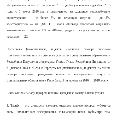
Ингушетия составили: в 1 полугодии 2016года без увеличения к декабрю 2015
года; с 1 июля 2016года с увеличением на холодное водоснабжение,
водоотведение — не более 8%, на тепловую энергию — до 8%,
электроэнергию — на 3,8%. С 1 июля 2016года прогнозом социально-
экономического развития РФ на 2016год предусмотрен рост цен на газ для
населения — 2%.
Предельные (максимальные) индексы изменения размера вносимой
гражданами платы за коммунальные услуги по муниципальным образованиям
Республики Ингушетия утверждены Указом Главы Республики Ингушетия от
31 декабря 2015 г. № 264 «О предельных (максимальных) индексах изменения
размера вносимой гражданами платы за коммунальные услуги в
муниципальных образованиях Республики Ингушетия на 2016 — 2018годы».
В чем отличие между тарифом и платой граждан за коммунальные услуги?
1. Тариф — это стоимость каждого, отдельно взятого ресурса: кубометра
воды, киловатт-часа электричества, гигакалории тепла, кубометра газа.