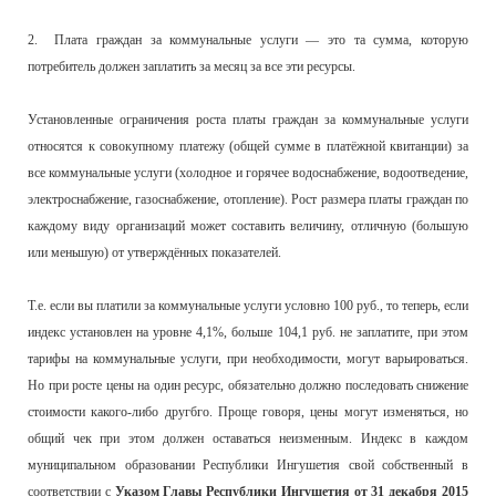
2. Плата граждан за коммунальные услуги — это та сумма, которую
потребитель должен заплатить за месяц за все эти ресурсы.
Установленные ограничения роста платы граждан за коммунальные услуги
относятся к совокупному платежу (общей сумме в платёжной квитанции) за
все коммунальные услуги (холодное и горячее водоснабжение, водоотведение,
электроснабжение, газоснабжение, отопление). Рост размера платы граждан по
каждому виду организаций может составить величину, отличную (большую
или меньшую) от утверждённых показателей.
Т.е. если вы платили за коммунальные услуги условно 100 руб., то теперь, если
индекс установлен на уровне 4,1%, больше 104,1 руб. не заплатите, при этом
тарифы на коммунальные услуги, при необходимости, могут варьироваться.
Но при росте цены на один ресурс, обязательно должно последовать снижение
стоимости какого-либо другбго. Проще говоря, цены могут изменяться, но
общий чек при этом должен оставаться неизменным. Индекс в каждом
муниципальном образовании Республики Ингушетия свой собственный в
соответствии с
Указом Главы Республики Ингушетия от 31 декабря 2015