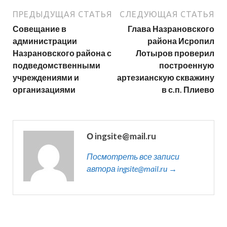
ПРЕДЫДУЩАЯ СТАТЬЯ
СЛЕДУЮЩАЯ СТАТЬЯ
Совещание в
Глава Назрановского
администрации
района Исропил
Назрановского района с
Лотыров проверил
подведомственными
построенную
учреждениями и
артезианскую скважину
организациями
в с.п. Плиево
О ingsite@mail.ru
Посмотреть все записи
автора ingsite@mail.ru →