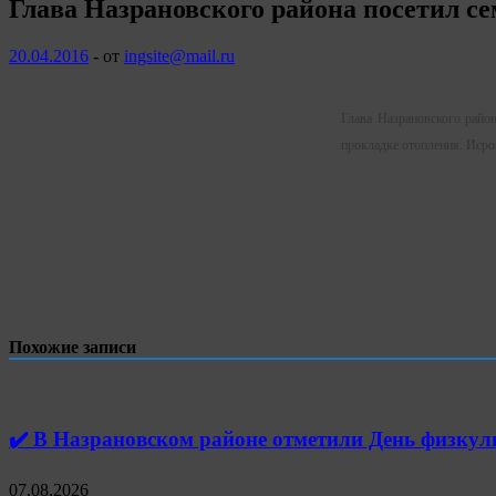
Глава Назрановского района посетил 
20.04.2016
-
от
ingsite@mail.ru
Глава Назрановского райо
прокладке отопления. Исро
Похожие записи
✔️ В Назрановском районе отметили День физк
07.08.2026