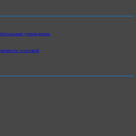
аботниками учреждения.
раемости платежей