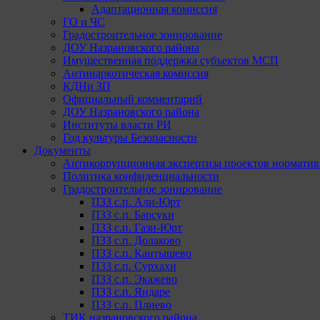
Адаптационная комиссия
ГО и ЧС
Градостроительное зонирование
ДОУ Назрановского района
Имущественная поддержка субъектов МСП
Антинаркотическая комиссия
КДНи ЗП
Официальный комментарий
ДОУ Назрановского района
Институты власти РИ
Год культуры Безопасности
Документы
Антикоррупционная экспертиза проектов норматив
Политика конфиденциальности
Градостроительное зонирование
ПЗЗ с.п. Али-Юрт
ПЗЗ с.п. Барсуки
ПЗЗ с.п. Гази-Юрт
ПЗЗ с.п. Долаково
ПЗЗ с.п. Кантышево
ПЗЗ с.п. Сурхахи
ПЗЗ с.п. Экажево
ПЗЗ с.п. Яндаре
ПЗЗ с.п. Плиево
ТИК назрановского района