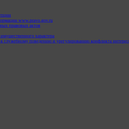
упции
ормации www.pravo.gov.ru
ных правовых актов
х имущественного характера
 к служебному поведению и урегулированию конфликта интерес