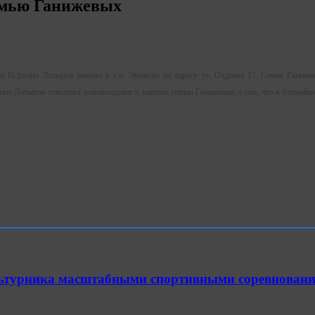
семью Ганижевых
на Исропил Лотыров выехал в с.п. Экажево по адресу ул. Оздоева 17. Семья Ганиже
пил Лотыров осмотрел домовладение и заверил семью Ганижевых о том, что в ближайш
ультурника масштабными спортивными соревнован