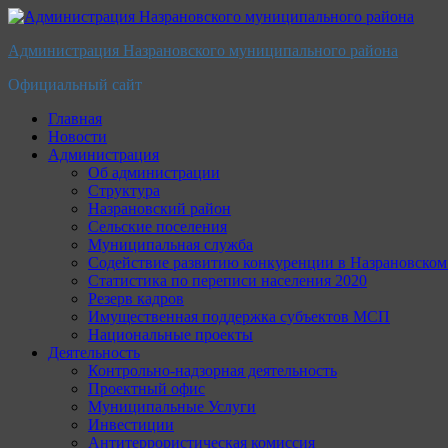
Перейти
к
Администрация Назрановского муниципального района
содержимому
Официальный сайт
Главная
Новости
Администрация
Об администрации
Структура
Назрановский район
Сельские поселения
Муниципальная служба
Содействие развитию конкуренции в Назрановско
Статистика по переписи населения 2020
Резерв кадров
Имущественная поддержка субъектов МСП
Национальные проекты
Деятельность
Контрольно-надзорная деятельность
Проектный офис
Муниципальные Услуги
Инвестиции
Антитеррористическая комиссия