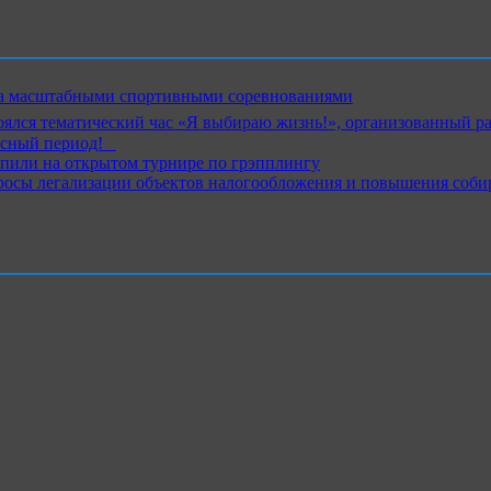
ика масштабными спортивными соревнованиями
ялся тематический час «Я выбираю жизнь!», организованный р
ный период!⁣⁣⠀
пили на открытом турнире по грэпплингу
росы легализации объектов налогообложения и повышения соби