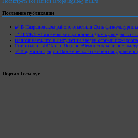
Посмотреть все записи автора ingsite@mail.ru →
Последние публикации
✔️ В Назрановском районе отметили День физкультурн
📍 В МКУ «Назрановский районный Дом культуры» состо
Напоминаем, что в Ингушетии введен особый пожароопас
Спортсмены ФОК с.п. Яндаре «Чемпион» успешно высту
✅ В администрации Назрановского района обсудили воп
Портал Госуслуг