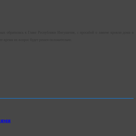
вых обратилась к Главе Республики Ингушетия, с просьбой о замене кровли дома и
ее время их вопрос будет решен положительно.
иями