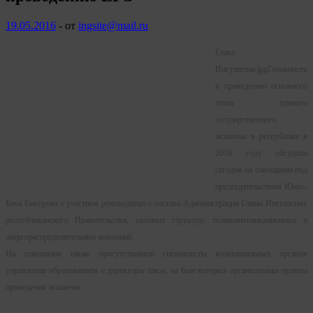
19.05.2016
-
от
ingsite@mail.ru
Глава
Ингушетии.jpgГотовность
к проведению основного
этапа единого
государственного
экзамена в республике в
2016 году обсудили
сегодня на совещании под
председательством Юнус-
Бека Евкурова с участием руководящего состава Администрации Главы Ингушетии,
республиканского Правительства, силовых структур, телекоммуникационных и
энергораспределительных компаний.
На совещании также присутствовали специалисты муниципальных органов
управления образованием и директоры школ, на базе которых организованы пункты
проведения экзамена.