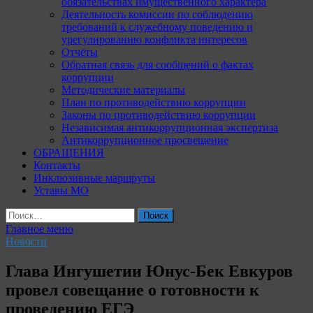
обязательствах имущественного характера
Деятельность комиссии по соблюдению
требований к служебному поведению и
урегулированию конфликта интересов
Отчёты
Обратная связь для сообщений о фактах
коррупции
Методические материалы
План по противодействию коррупции
Законы по противодействию коррупции
Независимая антикоррупционная экспертиза
Антикоррупционное просвещение
ОБРАЩЕНИЯ
Контакты
Инклюзивные маршруты
Уставы МО
Найти:
Главное меню
Новости
Глава Ингушетии Юнус-Бек Евкуров
провел совещание о готовности к
проведению ЕГЭ