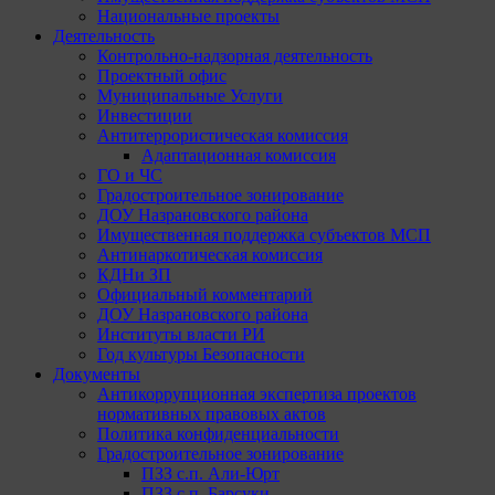
Национальные проекты
Деятельность
Контрольно-надзорная деятельность
Проектный офис
Муниципальные Услуги
Инвестиции
Антитеррористическая комиссия
Адаптационная комиссия
ГО и ЧС
Градостроительное зонирование
ДОУ Назрановского района
Имущественная поддержка субъектов МСП
Антинаркотическая комиссия
КДНи ЗП
Официальный комментарий
ДОУ Назрановского района
Институты власти РИ
Год культуры Безопасности
Документы
Антикоррупционная экспертиза проектов
нормативных правовых актов
Политика конфиденциальности
Градостроительное зонирование
ПЗЗ с.п. Али-Юрт
ПЗЗ с.п. Барсуки