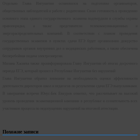
Отдельно Глава Ингушетии остановился на подготовке организаторов,
общественных наблюдателей и работе с родителями. Свою готовность к проведению
основного этапа единого государственного экзамена подтвердили и службы охраны
правопорядка, а также представители телекоммуникационных и
энергораспределительных компаний. В соответствии с планом проведения
государственных экзаменов в пунктах сдачи ЕГЭ будет организовано дежурство
сотрудников органов внутренних дел и медицинских работников, а также обеспечена
бесперебойная подача электроэнергии.
Милана Хасиева также проинформировала Главу Ингушетии об итогах досрочного
периода ЕГЭ, который прошел в Республике Ингушетия без нарушений
Глава Ингушетии обратил внимание на необходимость оценки эффективности
деятельности директоров школ и педагогов по результатам сдачи ЕГЭ выпускниками.
В завершение встречи Юнус-Бек Евкуров отметил, что рассчитывает на высокий
уровень проведения экзаменационной кампании в республике и сознательность всех
участников процесса по недопущению нарушений на итоговой аттестации.
Похожие записи