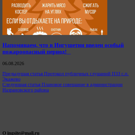
Напоминаем, что в Ингушетии введен особый
пожароопасный период!⁣⁣⠀
06.08.2026
Навигация
Предыдущая статья
Протокол публичных слушаний ПЗЗ с.п.
Экажево
по
Следующая статья
Плановое совещание в администрации
записям
Назрановского района
О ingsite@mail.ru