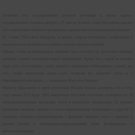
Основной этап государственной итоговой аттестации в форме единого
государственного экзамена пройдет с 27 мая по 30 июня. Глава Ингушетии призвал
всех ответственно подойти к организации и проведению экзаменационной кампании.
По словам Юнус-Бека Евкурова, в первую очередь необходимо позаботиться о
прозрачности и объективности единого государственного экзамена.
«Важно, чтобы экзаменационная кампания была честной и ее результаты показали
реальный уровень подготовки наших выпускников. Кроме того, одной из главных
задач всех ответственных служб является обеспечение необходимых условий для
того, чтобы выпускники могли сдать экзамены без излишней суеты и в
благоприятной атмосфере», — подчеркнул Юнус-Бек Евкуров.
Министр образования и науки республики Милана Хасиева доложила, что в этом
году сдавать ЕГЭ будут 2983 выпускника. Итоговая аттестация проводится по 14
общеобразовательным предметам. Всего в республике организовано 20 пунктов
проведения экзамена, которые согласно общероссийским требованиям к сдаче ЕГЭ,
оснащены камерами видеонаблюдения с функцией передачи звука и картинки в
режиме онлайн в ситуационно-информационный центр Рособрнадзора и
металлодетекторами.