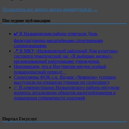
Посмотреть все записи автора ingsite@mail.ru →
Последние публикации
✔️ В Назрановском районе отметили День
физкультурника масштабными спортивными
соревнованиями
📍 В МКУ «Назрановский районный Дом культуры»
состоялся тематический час «Я выбираю жизнь!»,
организованный работниками учреждения.
Напоминаем, что в Ингушетии введен особый
пожароопасный период!⁣⁣⠀
Спортсмены ФОК с.п. Яндаре «Чемпион» успешно
выступили на открытом турнире по грэпплингу
✅ В администрации Назрановского района обсудили
вопросы легализации объектов налогообложения и
повышения собираемости платежей
Портал Госуслуг