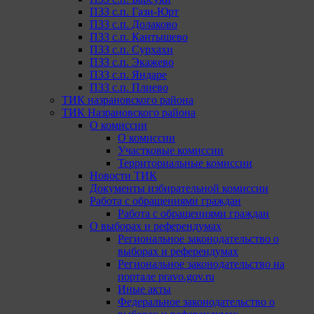
ПЗЗ с.п. Гази-Юрт
ПЗЗ с.п. Долаково
ПЗЗ с.п. Кантышево
ПЗЗ с.п. Сурхахи
ПЗЗ с.п. Экажево
ПЗЗ с.п. Яндаре
ПЗЗ с.п. Плиево
ТИК назрановского района
ТИК Назрановского района
О комиссии
О комиссии
Участковые комиссии
Территориальные комиссии
Новости ТИК
Документы избирательной комиссии
Работа с обращениями граждан
Работа с обращениями граждан
О выборах и референдумах
Региональное законодательство о
выборах и референдумах
Региональное законодательство на
портале pravo.gov.ru
Иные акты
Федеральное законодательство о