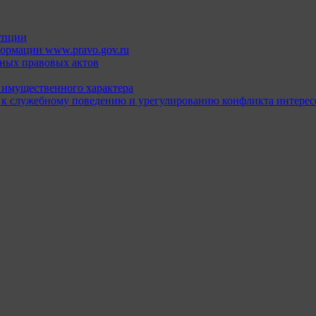
упции
ормации www.pravo.gov.ru
ных правовых актов
х имущественного характера
 к служебному поведению и урегулированию конфликта интерес