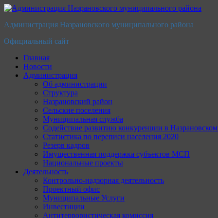
Перейти
к
Администрация Назрановского муниципального района
содержимому
Официальный сайт
Главная
Новости
Администрация
Об администрации
Структура
Назрановский район
Сельские поселения
Муниципальная служба
Содействие развитию конкуренции в Назрановско
Статистика по переписи населения 2020
Резерв кадров
Имущественная поддержка субъектов МСП
Национальные проекты
Деятельность
Контрольно-надзорная деятельность
Проектный офис
Муниципальные Услуги
Инвестиции
Антитеррористическая комиссия