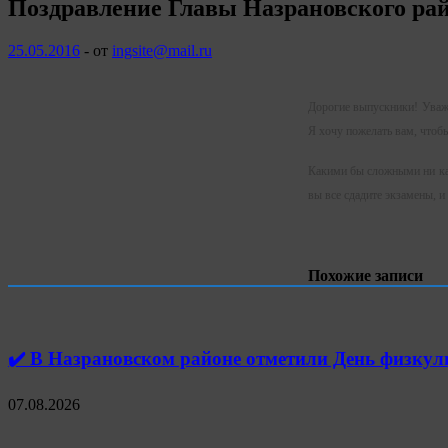
Поздравление Главы Назрановского ра
25.05.2016
-
от
ingsite@mail.ru
Дорогие выпускники! Уважа
Я хочу пожелать вам, чтоб
Какими бы сложными ни каз
вы все сдадите экзамены, 
Похожие записи
✔️ В Назрановском районе отметили День физк
07.08.2026