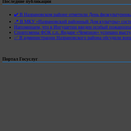
Последние публикации
✔️ В Назрановском районе отметили День физкультурн
📍 В МКУ «Назрановский районный Дом культуры» состо
Напоминаем, что в Ингушетии введен особый пожароопас
Спортсмены ФОК с.п. Яндаре «Чемпион» успешно высту
✅ В администрации Назрановского района обсудили воп
Портал Госуслуг