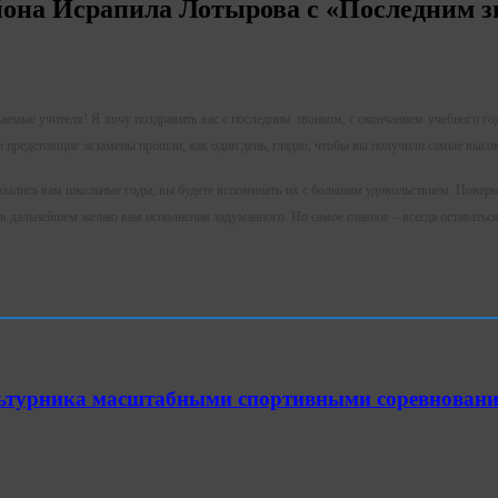
йона Исрапила Лотырова с «Последним 
емые учителя! Я хочу поздравить вас с последним звонком, с окончанием учебного года
ы предстоящие экзамены прошли, как один день, гладко, чтобы вы получили самые высо
ались вам школьные годы, вы будете вспоминать их с большим удовольствием. Поверьте
и в дальнейшем желаю вам исполнения задуманного. Но самое главное – всегда оставать
ультурника масштабными спортивными соревнован