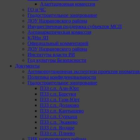
Адаптационная комиссия
ГО и ЧС
Градостроительное зонирование
ДОУ Назрановского района
Имущественная поддержка субъектов МСП
Антинаркотическая комиссия
КДНи ЗП
Официальный комментарий
ДОУ Назрановского района
Институты власти РИ
Год культуры Безопасности
Документы
Антикоррупционная экспертиза проектов норматив
Политика конфиденциальности
Градостроительное зонирование
ПЗЗ с.п. Али-Юрт
ПЗЗ с.п. Барсуки
ПЗЗ с.п. Гази-Юрт
ПЗЗ с.п. Долаково
ПЗЗ с.п. Кантышево
ПЗЗ с.п. Сурхахи
ПЗЗ с.п. Экажево
ПЗЗ с.п. Яндаре
ПЗЗ с.п. Плиево
ТИК назрановского района