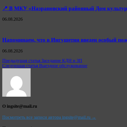
📍 В МКУ «Назрановский районный Дом культуры
06.08.2026
Напоминаем, что в Ингушетии введен особый пож
06.08.2026
Навигация
Предыдущая статья
Заседание КДН и ЗП
Следующая статья
Выездное обслуживание
по
записям
О ingsite@mail.ru
Посмотреть все записи автора ingsite@mail.ru →