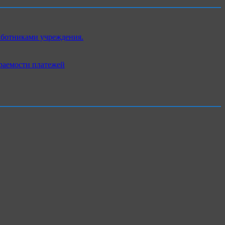
аботниками учреждения.
раемости платежей