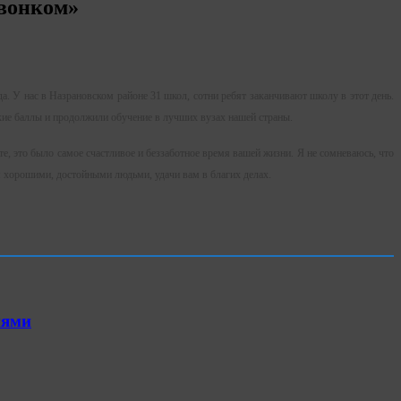
звонком»
. У нас в Назрановском районе 31 школ, сотни ребят заканчивают школу в этот день.
кие баллы и продолжили обучение в лучших вузах нашей страны.
, это было самое счастливое и беззаботное время вашей жизни. Я не сомневаюсь, что
ся хорошими, достойными людьми, удачи вам в благих делах.
иями