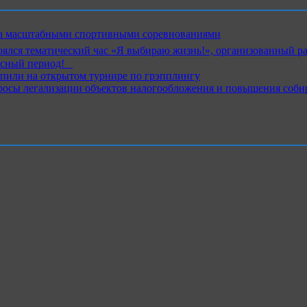
ика масштабными спортивными соревнованиями
ялся тематический час «Я выбираю жизнь!», организованный р
ный период!⁣⁣⠀
пили на открытом турнире по грэпплингу
росы легализации объектов налогообложения и повышения соби