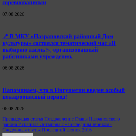
соревнованиями
07.08.2026
📍 В МКУ «Назрановский районный Дом
культуры» состоялся тематический час «Я
выбираю жизнь!», организованный
работниками учреждения.
06.08.2026
Напоминаем, что в Ингушетии введен особый
пожароопасный период!⁣⁣⠀
06.08.2026
Навигация
Предыдущая статья
Поздравление Главы Назрановского
района Исрапила Лотырова с «Последним звонком»
по
Следующая статья
Последний звонок 2016