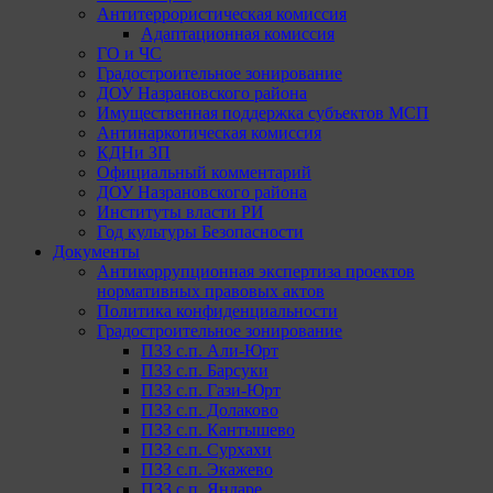
Антитеррористическая комиссия
Адаптационная комиссия
ГО и ЧС
Градостроительное зонирование
ДОУ Назрановского района
Имущественная поддержка субъектов МСП
Антинаркотическая комиссия
КДНи ЗП
Официальный комментарий
ДОУ Назрановского района
Институты власти РИ
Год культуры Безопасности
Документы
Антикоррупционная экспертиза проектов
нормативных правовых актов
Политика конфиденциальности
Градостроительное зонирование
ПЗЗ с.п. Али-Юрт
ПЗЗ с.п. Барсуки
ПЗЗ с.п. Гази-Юрт
ПЗЗ с.п. Долаково
ПЗЗ с.п. Кантышево
ПЗЗ с.п. Сурхахи
ПЗЗ с.п. Экажево
ПЗЗ с.п. Яндаре