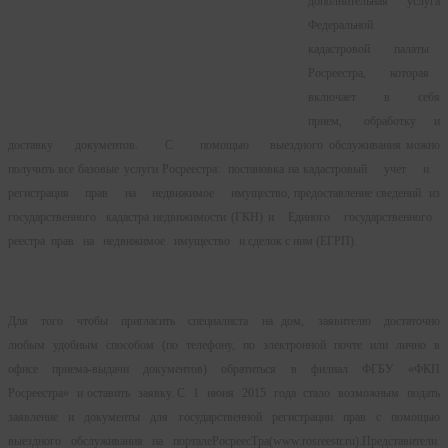
дополнительная услуга
Федеральной
кадастровой палаты
Росреестра, которая
включает в себя
прием, обработку и
доставку документов. С помощью выездного обслуживания можно
получить все базовые услуги Росреестра: постановка на кадастровый учет и
регистрация прав на недвижимое имущество, предоставление сведений из
государственного кадастра недвижимости (ГКН) и Единого государственного
реестра прав на недвижимое имущество и сделок с ним (ЕГРП).
Для того чтобы пригласить специалиста на дом, заявителю достаточно
любым удобным способом (по телефону, по электронной почте или лично в
офисе приема-выдачи документов) обратиться в филиал ФГБУ «ФКП
Росреестра» и оставить заявку. С 1 июня 2015 года стало возможным подать
заявление и документы для государственной регистрации прав с помощью
выездного обслуживания на порталеPocpeecTpa(www.rosreestr.ru).Представители