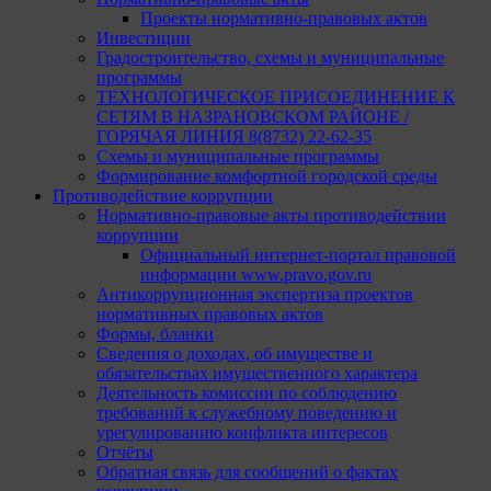
Проекты нормативно-правовых актов
Инвестиции
Градостроительство, схемы и муниципальные
программы
ТЕХНОЛОГИЧЕСКОЕ ПРИСОЕДИНЕНИЕ К
СЕТЯМ В НАЗРАНОВСКОМ РАЙОНЕ /
ГОРЯЧАЯ ЛИНИЯ 8(8732) 22-62-35
Схемы и муниципальные программы
Формирование комфортной городской среды
Противодействие коррупции
Нормативно-правовые акты противодействии
коррупции
Официальный интернет-портал правовой
информации www.pravo.gov.ru
Антикоррупционная экспертиза проектов
нормативных правовых актов
Формы, бланки
Сведения о доходах, об имуществе и
обязательствах имущественного характера
Деятельность комиссии по соблюдению
требований к служебному поведению и
урегулированию конфликта интересов
Отчёты
Обратная связь для сообщений о фактах