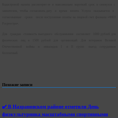
Кадастровой палаты рассмотрят ее в максимально короткий срок и свяжутся с
заявителем, чтобы согласовать дату и время визита. Услуга оказывается в
согласованные сроки после поступления оплаты на лицевой счет филиала «ФКП
Росреестра».
Для граждан стоимость выездного обслуживания составляет 1000 рублей для
физических лиц и 1500 рублей для организаций. Для ветеранов Великой
Отечественной войны и инвалидов I и II групп выезд сотрудников
бесплатный.
Похожие записи
✔️ В Назрановском районе отметили День
физкультурника масштабными спортивными