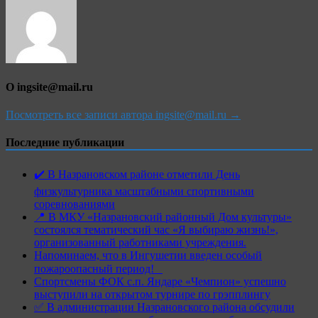
записям
О ingsite@mail.ru
Посмотреть все записи автора ingsite@mail.ru →
Последние публикации
✔️ В Назрановском районе отметили День
физкультурника масштабными спортивными
соревнованиями
📍 В МКУ «Назрановский районный Дом культуры»
состоялся тематический час «Я выбираю жизнь!»,
организованный работниками учреждения.
Напоминаем, что в Ингушетии введен особый
пожароопасный период!⁣⁣⠀
Спортсмены ФОК с.п. Яндаре «Чемпион» успешно
выступили на открытом турнире по грэпплингу
✅ В администрации Назрановского района обсудили