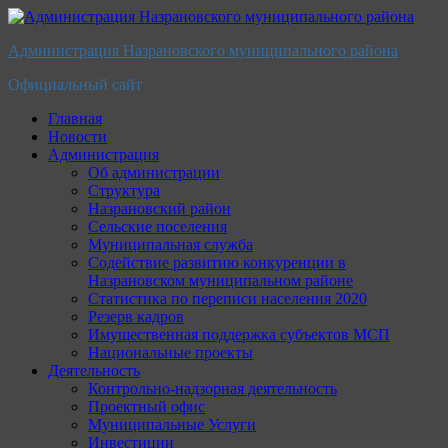
Перейти
к
Администрация Назрановского муниципального района
содержимому
Официальный сайт
Главная
Новости
Администрация
Об администрации
Структура
Назрановский район
Сельские поселения
Муниципальная служба
Содействие развитию конкуренции в
Назрановском муниципальном районе
Статистика по переписи населения 2020
Резерв кадров
Имущественная поддержка субъектов МСП
Национальные проекты
Деятельность
Контрольно-надзорная деятельность
Проектный офис
Муниципальные Услуги
Инвестиции