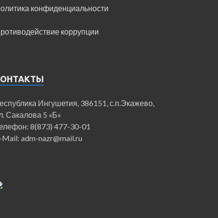
олитика конфиденциальности
ротиводействие коррупции
КОНТАКТЫ
еспублика Ингушетия, 386151, с.п.Экажево,
л. Сакалова 5 «Б»
елефон: 8(873) 477-30-01
-Mail: adm-nazr@mail.ru