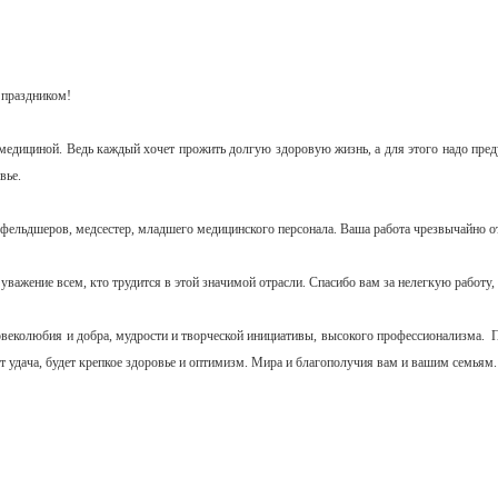
 праздником!
 медициной. Ведь каждый хочет прожить долгую здоровую жизнь, а для этого надо пред
вье.
и фельдшеров, медсестер, младшего медицинского персонала. Ваша работа чрезвычайно о
важение всем, кто трудится в этой значимой отрасли. Спасибо вам за нелегкую работу, 
овеколюбия и добра, мудрости и творческой инициативы, высокого профессионализма. Пу
т удача, будет крепкое здоровье и оптимизм. Мира и благополучия вам и вашим семьям.