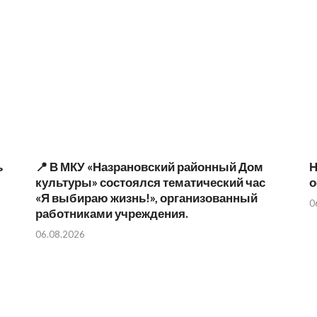
ь
📍 В МКУ «Назрановский районный Дом
Н
культуры» состоялся тематический час
о
«Я выбираю жизнь!», организованный
0
работниками учреждения.
06.08.2026