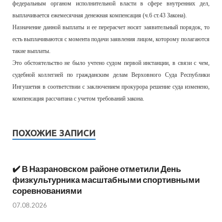
федеральным органом исполнительной власти в сфере внутренних дел,
выплачивается ежемесячная денежная компенсация (ч.6 ст.43 Закона).
Назначение данной выплаты и ее перерасчет носят заявительный порядок, то
есть выплачиваются с момента подачи заявления лицом, которому полагаются
такие выплаты.
Это обстоятельство не было учтено судом первой инстанции, в связи с чем,
судебной коллегией по гражданским делам Верховного Суда Республики
Ингушетия в соответствии с заключением прокурора решение суда изменено,
компенсация рассчитана с учетом требований закона.
ПОХОЖИЕ ЗАПИСИ
✔️ В Назрановском районе отметили День
физкультурника масштабными спортивными
соревнованиями
07.08.2026