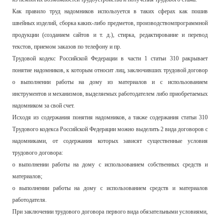
Как правило труд надомников используется в таких сферах как пошив
швейных изделий, сборка каких-либо предметов, производствомпрограммной
продукции (созданием сайтов и т. д.), стирка, редактирование и перевод
текстов, приемом заказов по телефону и пр.
Трудовой кодекс Российской Федерации в части 1 статьи 310 ракрывает
понятие надомников, к которым относит лиц, заключивших трудовой договор
о выполнении работы на дому из материалов и с использованием
инструментов и механизмов, выделяемых работодателем либо приобретаемых
надомником за свой счет.
Исходя из содержания понятия надомников, а также содержания статьи 310
Трудового кодекса Российской Федерации можно выделить 2 вида договоров с
надомниками, от содержания которых зависят существенные условия
трудового договора:
о выполнении работы на дому с использованием собственных средств и
материалов;
о выполнении работы на дому с использованием средств и материалов
работодателя.
При заключении трудового договора первого вида обязательными условиями,