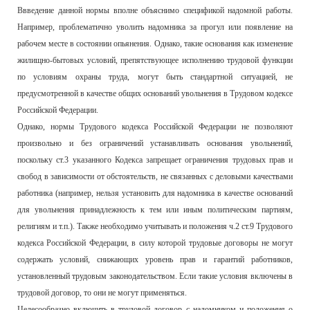
Ввведение данной нормы вполне объяснимо спецификой надомной работы.
Например, проблематично уволить надомника за прогул или появление на
рабочем месте в состоянии опьянения. Однако, такие основания как изменение
жилищно-бытовых условий, препятствующее исполнению трудовой функции
по условиям охраны труда, могут быть стандартной ситуацией, не
предусмотренной в качестве общих оснований увольнения в Трудовом кодексе
Российской Федерации.
Однако, нормы Трудового кодекса Российской Федерации не позволяют
произвольно и без ограничений устанавливать основания увольнений,
поскольку ст.3 указанного Кодекса запрещает ограничения трудовых прав и
свобод в зависимости от обстоятельств, не связанных с деловыми качествами
работника (например, нельзя установить для надомника в качестве оснований
для увольнения принадлежность к тем или иным политическим партиям,
религиям и т.п.). Также необходимо учитывать и положения ч.2 ст.9 Трудового
кодекса Российской Федерации, в силу которой трудовые договоры не могут
содержать условий, снижающих уровень прав и гарантий работников,
установленный трудовым законодательством. Если такие условия включены в
трудовой договор, то они не могут применяться.
Целесообразно включить в трудовой договор с надомником и положения о