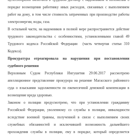
порядке возмещения работнику иных расходов, связанных с выполнением
работ на дому, в том числе стоимость затраченных при производстве работы
электроэнергии, воды, газа.
В остальной части, на надомников в полной мере распространяется действие
трудового законодательства с особенностями, установленными главой 49
Трудового кодекса Российской Федерации (часть четвертая статьи 310
Кодекса).
Прокуратура отреагировала на нарушения при постановлении
судебного решения
Верховным Судом Республики Ингушетия 29.06.2017 рассмотрено
апелляционное представление прокурора на решение Магасского районного
суда о взыскании задолженности по ежемесячной денежной компенсации в
возмещение вреда здоровью.
Законом о полиции предусмотрено, что при установлении гражданину
Российской Федерации, уволенному со службы в полиции, инвалидности
вследствие военной травмы, полученной в связи с выполнением своих
служебных обязанностей и исключившей возможность дальнейшего
прохождения службы в полиции, ему в порядке, который определяется