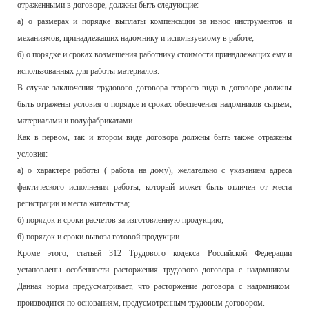
отраженными в договоре, должны быть следующие:
а) о размерах и порядке выплаты компенсации за износ инструментов и
механизмов, принадлежащих надомнику и используемому в работе;
б) о порядке и сроках возмещения работнику стоимости принадлежащих ему и
использованных для работы материалов.
В случае заключения трудового договора второго вида в договоре должны
быть отражены условия о порядке и сроках обеспечения надомников сырьем,
материалами и полуфабрикатами.
Как в первом, так и втором виде договора должны быть также отражены
условия:
а) о характере работы ( работа на дому), желательно с указанием адреса
фактического исполнения работы, который может быть отличен от места
регистрации и места жительства;
б) порядок и сроки расчетов за изготовленную продукцию;
6) порядок и сроки вывоза готовой продукции.
Кроме этого, статьей 312 Трудового кодекса Российской Федерации
установлены особенности расторжения трудового договора с надомником.
Данная норма предусматривает, что расторжение договора с надомником
производится по основаниям, предусмотренным трудовым договором.