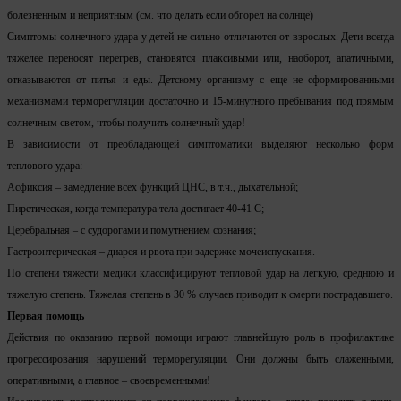
болезненным и неприятным (см. что делать если обгорел на солнце)
Симптомы солнечного удара у детей не сильно отличаются от взрослых. Дети всегда
тяжелее переносят перегрев, становятся плаксивыми или, наоборот, апатичными,
отказываются от питья и еды. Детскому организму с еще не сформированными
механизмами терморегуляции достаточно и 15-минутного пребывания под прямым
солнечным светом, чтобы получить солнечный удар!
В зависимости от преобладающей симптоматики выделяют несколько форм
теплового удара:
Асфиксия – замедление всех функций ЦНС, в т.ч., дыхательной;
Пиретическая, когда температура тела достигает 40-41 С;
Церебральная – с судорогами и помутнением сознания;
Гастроэнтерическая – диарея и рвота при задержке мочеиспускания.
По степени тяжести медики классифицируют тепловой удар на легкую, среднюю и
тяжелую степень. Тяжелая степень в 30 % случаев приводит к смерти пострадавшего.
Первая помощь
Действия по оказанию первой помощи играют главнейшую роль в профилактике
прогрессирования нарушений терморегуляции. Они должны быть слаженными,
оперативными, а главное – своевременными!