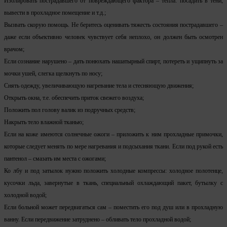
Изолировать пострадавшего от повреждающего фактора – тепла: посадить в тени,
вывести в прохладное помещение и т.д.;
Вызвать скорую помощь. Не беритесь оценивать тяжесть состояния пострадавшего –
даже если объективно человек чувствует себя неплохо, он должен быть осмотрен
врачом;
Если сознание нарушено – дать понюхать нашатырный спирт, потереть и ущипнуть за
мочки ушей, слегка щелкнуть по носу;
Снять одежду, увеличивающую нагревание тела и стесняющую движения;
Открыть окна, т.е. обеспечить приток свежего воздуха;
Положить пол голову валик из подручных средств;
Накрыть тело влажной тканью;
Если на коже имеются солнечные ожоги – приложить к ним прохладные примочки,
которые следует менять по мере нагревания и подсыхания ткани. Если под рукой есть
пантенол – смазать им места с ожогами;
Ко лбу и под затылок нужно положить холодные компрессы: холодное полотенце,
кусочки льда, завернутые в ткань, специальный охлаждающий пакет, бутылку с
холодной водой;
Если больной может передвигаться сам – поместить его под душ или в прохладную
ванну. Если передвижение затруднено – обливать тело прохладной водой;