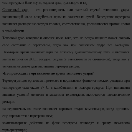
температуры в бане, сауне, жарком цехе, транспорте и т.д.
Солнечный удар
– это разновидность или частный случай теплового удара,
возникающий из-за воздействия прямых солнечных лучей. Вследствие перегрева
возникает расширение сосудов головы, соответственно, увеличивается приток крови
к этой области.
Тепловой удар коварнее и опаснее из-за того, что не всегда пациент может связать
свое состояние с перегревом, тогда как при солнечном ударе все очевидно.
Некоторые врачи начинают идти по ложному диагностическому пути и пытаются
найти патологию ЖКТ, сосудов, сердца (в зависимости от симптомов), тогда как у
человека на самом деле нарушение терморегуляции.
Что происходит с организмом во время теплового удара?
Терморегуляция организма протекает в нормальных физиологических реакциях при
температуре тела около 37 С, с колебаниями в полтора градуса. При изменении
внешних условий меняется и механизм теплоотдачи, включаются патологические
реакции:
на первоначальном этапе возникает короткая стадия компенсации, когда организм
еще справляется с перегреванием;
компенсаторные действия на фоне перегрева приводят к срыву механизма
терморегуляции;