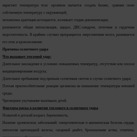
нарастает температура тела: организм пытается создать баланс, сравняв свою
собственную температуру с окружающей;
механизмы адаптации истощаются, возникает стадия декомпенсации;
развивается общая интоксикация, ацидоз, ДВС-синдром, почечная и сердечная
недостаточность. В крайних случаях прекращается энергопитание мозга, развивается
его отек и кровоизлияние.
Причины солнечного удара
Что вызывает тепловой удар:
Длительное нахождение в условиях повышенных температур, отсутствие или плохое
кондиционирование воздуха;
Длительное пребывание под прямым солнечным светом в случае солнечного удара;
Плохая приспособительная реакция организма на повышение температуры внешней
среды;
Чрезмерное укутывание маленьких детей.
Факторы риска в развитии теплового и солнечного удара
Пожилой и детский возраст, беременность;
Наличие хронических заболеваний: гипертоническая и ишемическая болезнь сердца,
патология щитовидной железы, сахарный диабет, бронхиальная астма, гепатиты,