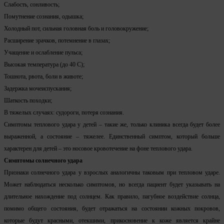
Слабость, сонливость;
Помутнение сознания, одышка;
Холодный пот, сильная головная боль и головокружение;
Расширение зрачков, потемнение в глазах;
Учащение и ослабление пульса;
Высокая температура (до 40 С);
Тошнота, рвота, боли в животе;
Задержка мочеиспускания;
Шаткость походки;
В тяжелых случаях: судороги, потеря сознания.
Симптомы теплового удара у детей – такие же, только клиника всегда будет более
выраженной, а состояние – тяжелее. Единственный симптом, который больше
характерен для детей – это носовое кровотечение на фоне теплового удара.
Симптомы солнечного удара
Признаки солнечного удара у взрослых аналогичны таковым при тепловом ударе.
Может наблюдаться несколько симптомов, но всегда пациент будет указывать на
длительное нахождение под солнцем. Как правило, пагубное воздействие солнца,
помимо общего состояния, будет отражаться на состоянии кожных покровов,
которые будут красными, отекшими, прикосновение к коже является крайне