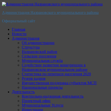
Перейти
к
Администрация Назрановского муниципального района
содержимому
Официальный сайт
Главная
Новости
Администрация
Об администрации
Структура
Назрановский район
Сельские поселения
Муниципальная служба
Содействие развитию конкуренции в
Назрановском муниципальном районе
Статистика по переписи населения 2020
Резерв кадров
Имущественная поддержка субъектов МСП
Национальные проекты
Деятельность
Контрольно-надзорная деятельность
Проектный офис
Муниципальные Услуги
Инвестиции