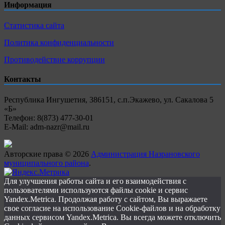
Информация
Статистика сайта
Политика конфиденциальности
Противодействие коррупции
Контакты
Республика Ингушетия, 386151, с.п.Экажево, ул. Сакалова 5
«Б»
Телефон: 8(873) 477-30-01
E-Mail: adm-nazr@mail.ru
Авторские права © 2026
Администрация Назрановского
муниципального района
.
Для улучшения работы сайта и его взаимодействия с
пользователями используются файлы cookie и сервис
Yandex.Metrica. Продолжая работу с сайтом, Вы выражаете
свое согласие на использование Cookie-файлов и на обработку
данных сервисом Yandex.Metrica. Вы всегда можете отключить