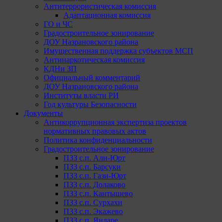
Антитеррористическая комиссия
Адаптационная комиссия
ГО и ЧС
Градостроительное зонирование
ДОУ Назрановского района
Имущественная поддержка субъектов МСП
Антинаркотическая комиссия
КДНи ЗП
Официальный комментарий
ДОУ Назрановского района
Институты власти РИ
Год культуры Безопасности
Документы
Антикоррупционная экспертиза проектов
нормативных правовых актов
Политика конфиденциальности
Градостроительное зонирование
ПЗЗ с.п. Али-Юрт
ПЗЗ с.п. Барсуки
ПЗЗ с.п. Гази-Юрт
ПЗЗ с.п. Долаково
ПЗЗ с.п. Кантышево
ПЗЗ с.п. Сурхахи
ПЗЗ с.п. Экажево
ПЗЗ с.п. Яндаре