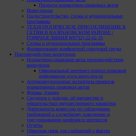
Проекты нормативно-правовых актов
Инвестиции
Градостроительство, схемы и муниципальные
программы
ТЕХНОЛОГИЧЕСКОЕ ПРИСОЕДИНЕНИЕ К
СЕТЯМ В НАЗРАНОВСКОМ РАЙОНЕ /
ГОРЯЧАЯ ЛИНИЯ 8(8732) 22-62-35
Схемы и муниципальные программы
Формирование комфортной городской среды
Противодействие коррупции
Нормативно-правовые акты противодействии
коррупции
Официальный интернет-портал правовой
информации www.pravo.gov.ru
Антикоррупционная экспертиза проектов
нормативных правовых актов
Формы, бланки
Сведения о доходах, об имуществе и
обязательствах имущественного характера
Деятельность комиссии по соблюдению
требований к служебному поведению и
урегулированию конфликта интересов
Отчёты
Обратная связь для сообщений о фактах