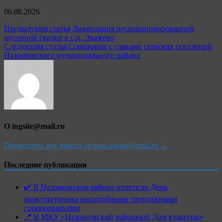
06.08.2026
Навигация
Предыдущая статья
Ликвидация несанкционированной
мусорной свалки в с.п. Экажево
по
Следующая статья
Совещание с главами сельских поселений
записям
Назрановского муниципального района
О ingsite@mail.ru
Посмотреть все записи автора ingsite@mail.ru →
Последние публикации
✔️ В Назрановском районе отметили День
физкультурника масштабными спортивными
соревнованиями
📍 В МКУ «Назрановский районный Дом культуры»