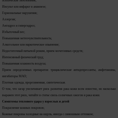
психические заболевания;
Инсульт или инфаркт в анамнезе;
Гормональные нарушения;
Аллергия;
Ангидроз и гипергидроз;
Избыточный вес;
Повышенная метеочувствительность;
Алкогольное или наркотическое опьянение;
Недостаточный питьевой режим, прием мочегонных средств;
Интенсивный физический труд;
Повышенная влажность воздуха;
Прием определенных препаратов: трициклические антидепрессанты, амфетамины,
ингибиторы МАО;
Плотная одежда, прорезиненная, синтетическая.
О том, что загар увеличивает риск развития рака кожи всем известно, но насколько
выражен этот риск, читайте в статье связь солнечных ожогов и рака кожи.
Симптомы теплового удара у взрослых и детей
Покраснение кожных покровов;
Кожные покровы холодные на ощупь, иногда с синюшным оттенком;