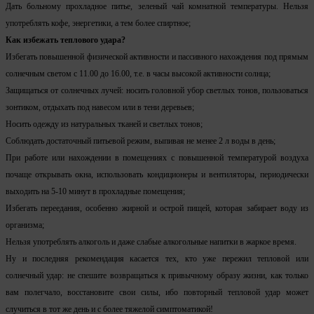
Дать больному прохладное питье, зеленый чай комнатной температуры. Нельзя
употреблять кофе, энергетики, а тем более спиртное;
Как избежать теплового удара?
Избегать повышенной физической активности и пассивного нахождения под прямым
солнечным светом с 11.00 до 16.00, т.е. в часы высокой активности солнца;
Защищаться от солнечных лучей: носить головной убор светлых тонов, пользоваться
зонтиком, отдыхать под навесом или в тени деревьев;
Носить одежду из натуральных тканей и светлых тонов;
Соблюдать достаточный питьевой режим, выпивая не менее 2 л воды в день;
При работе или нахождении в помещениях с повышенной температурой воздуха
почаще открывать окна, использовать кондиционеры и вентиляторы, периодически
выходить на 5-10 минут в прохладные помещения;
Избегать переедания, особенно жирной и острой пищей, которая забирает воду из
организма;
Нельзя употреблять алкоголь и даже слабые алкогольные напитки в жаркое время.
Ну и последняя рекомендация касается тех, кто уже пережил тепловой или
солнечный удар: не спешите возвращаться к привычному образу жизни, как только
вам полегчало, восстановите свои силы, ибо повторный тепловой удар может
случиться в тот же день и с более тяжелой симптоматикой!