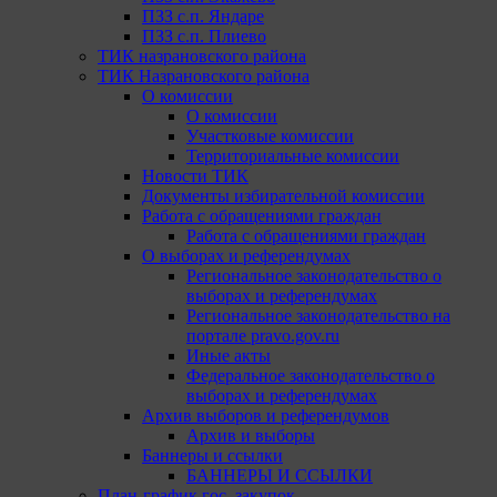
ПЗЗ с.п. Яндаре
ПЗЗ с.п. Плиево
ТИК назрановского района
ТИК Назрановского района
О комиссии
О комиссии
Участковые комиссии
Территориальные комиссии
Новости ТИК
Документы избирательной комиссии
Работа с обращениями граждан
Работа с обращениями граждан
О выборах и референдумах
Региональное законодательство о
выборах и референдумах
Региональное законодательство на
портале pravo.gov.ru
Иные акты
Федеральное законодательство о
выборах и референдумах
Архив выборов и референдумов
Архив и выборы
Баннеры и ссылки
БАННЕРЫ И ССЫЛКИ
План-график гос. закупок