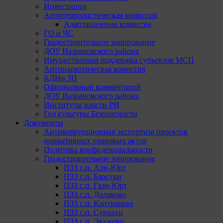
Инвестиции
Антитеррористическая комиссия
Адаптационная комиссия
ГО и ЧС
Градостроительное зонирование
ДОУ Назрановского района
Имущественная поддержка субъектов МСП
Антинаркотическая комиссия
КДНи ЗП
Официальный комментарий
ДОУ Назрановского района
Институты власти РИ
Год культуры Безопасности
Документы
Антикоррупционная экспертиза проектов
нормативных правовых актов
Политика конфиденциальности
Градостроительное зонирование
ПЗЗ с.п. Али-Юрт
ПЗЗ с.п. Барсуки
ПЗЗ с.п. Гази-Юрт
ПЗЗ с.п. Долаково
ПЗЗ с.п. Кантышево
ПЗЗ с.п. Сурхахи
ПЗЗ с.п. Экажево