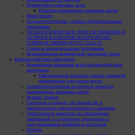
Нормативно-правовые акты
Проекты нормативно-правовых актов
Инвестиции
Градостроительство, схемы и муниципальные
программы
ТЕХНОЛОГИЧЕСКОЕ ПРИСОЕДИНЕНИЕ К
СЕТЯМ В НАЗРАНОВСКОМ РАЙОНЕ /
ГОРЯЧАЯ ЛИНИЯ 8(8732) 22-62-35
Схемы и муниципальные программы
Формирование комфортной городской среды
Противодействие коррупции
Нормативно-правовые акты противодействии
коррупции
Официальный интернет-портал правовой
информации www.pravo.gov.ru
Антикоррупционная экспертиза проектов
нормативных правовых актов
Формы, бланки
Сведения о доходах, об имуществе и
обязательствах имущественного характера
Деятельность комиссии по соблюдению
требований к служебному поведению и
урегулированию конфликта интересов
Отчёты