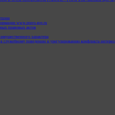
упции
ормации www.pravo.gov.ru
ных правовых актов
х имущественного характера
 к служебному поведению и урегулированию конфликта интерес