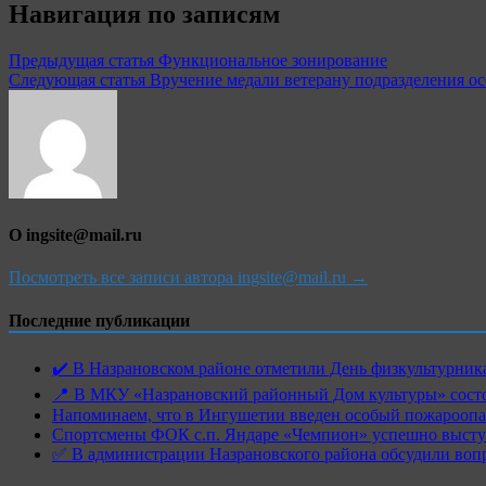
Навигация по записям
Предыдущая статья
Функциональное зонирование
Следующая статья
Вручение медали ветерану подразделения ос
О ingsite@mail.ru
Посмотреть все записи автора ingsite@mail.ru →
Последние публикации
✔️ В Назрановском районе отметили День физкультурн
📍 В МКУ «Назрановский районный Дом культуры» состо
Напоминаем, что в Ингушетии введен особый пожароопас
Спортсмены ФОК с.п. Яндаре «Чемпион» успешно высту
✅ В администрации Назрановского района обсудили воп