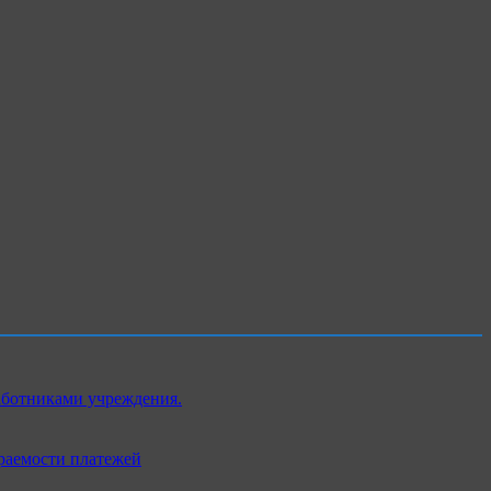
аботниками учреждения.
раемости платежей