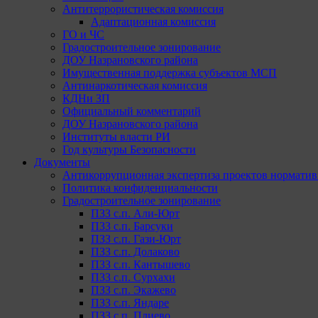
Антитеррористическая комиссия
Адаптационная комиссия
ГО и ЧС
Градостроительное зонирование
ДОУ Назрановского района
Имущественная поддержка субъектов МСП
Антинаркотическая комиссия
КДНи ЗП
Официальный комментарий
ДОУ Назрановского района
Институты власти РИ
Год культуры Безопасности
Документы
Антикоррупционная экспертиза проектов норматив
Политика конфиденциальности
Градостроительное зонирование
ПЗЗ с.п. Али-Юрт
ПЗЗ с.п. Барсуки
ПЗЗ с.п. Гази-Юрт
ПЗЗ с.п. Долаково
ПЗЗ с.п. Кантышево
ПЗЗ с.п. Сурхахи
ПЗЗ с.п. Экажево
ПЗЗ с.п. Яндаре
ПЗЗ с.п. Плиево