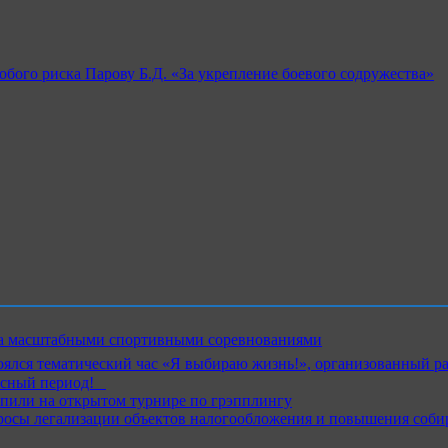
обого риска Парову Б.Д. «За укрепление боевого содружества»
ика масштабными спортивными соревнованиями
ялся тематический час «Я выбираю жизнь!», организованный р
ный период!⁣⁣⠀
пили на открытом турнире по грэпплингу
росы легализации объектов налогообложения и повышения соби