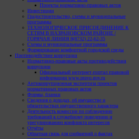
Проекты нормативно-правовых актов
Инвестиции
Градостроительство, схемы и муниципальные
программы
ТЕХНОЛОГИЧЕСКОЕ ПРИСОЕДИНЕНИЕ К
СЕТЯМ В НАЗРАНОВСКОМ РАЙОНЕ /
ГОРЯЧАЯ ЛИНИЯ 8(8732) 22-62-35
Схемы и муниципальные программы
Формирование комфортной городской среды
Противодействие коррупции
Нормативно-правовые акты противодействии
коррупции
Официальный интернет-портал правовой
информации www.pravo.gov.ru
Антикоррупционная экспертиза проектов
нормативных правовых актов
Формы, бланки
Сведения о доходах, об имуществе и
обязательствах имущественного характера
Деятельность комиссии по соблюдению
требований к служебному поведению и
урегулированию конфликта интересов
Отчёты
Обратная связь для сообщений о фактах