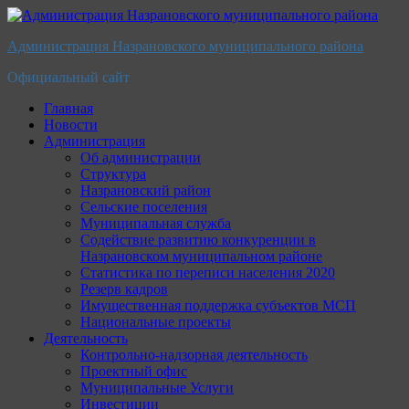
Перейти
к
Администрация Назрановского муниципального района
содержимому
Официальный сайт
Главная
Новости
Администрация
Об администрации
Структура
Назрановский район
Сельские поселения
Муниципальная служба
Содействие развитию конкуренции в
Назрановском муниципальном районе
Статистика по переписи населения 2020
Резерв кадров
Имущественная поддержка субъектов МСП
Национальные проекты
Деятельность
Контрольно-надзорная деятельность
Проектный офис
Муниципальные Услуги
Инвестиции