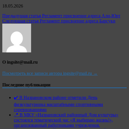
18.05.2026
Навигация
Предыдущая статья
Регламент присвоение адреса Али-Юрт
Следующая статья
Регламент присвоение адреса Барсуки
по
записям
О ingsite@mail.ru
Посмотреть все записи автора ingsite@mail.ru →
Последние публикации
✔️ В Назрановском районе отметили День
физкультурника масштабными спортивными
соревнованиями
📍 В МКУ «Назрановский районный Дом культуры»
состоялся тематический час «Я выбираю жизнь!»,
организованный работниками учреждения.