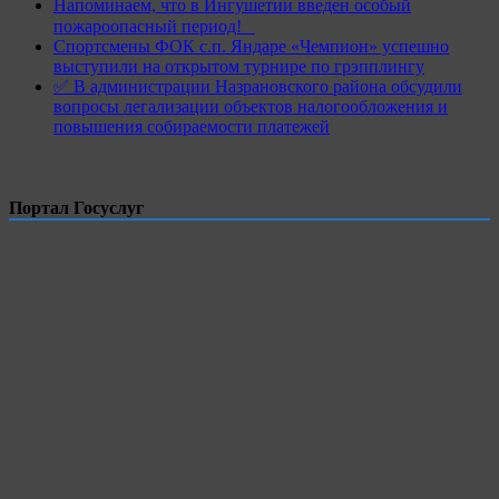
Напоминаем, что в Ингушетии введен особый
пожароопасный период!⁣⁣⠀
Спортсмены ФОК с.п. Яндаре «Чемпион» успешно
выступили на открытом турнире по грэпплингу
✅ В администрации Назрановского района обсудили
вопросы легализации объектов налогообложения и
повышения собираемости платежей
Портал Госуслуг