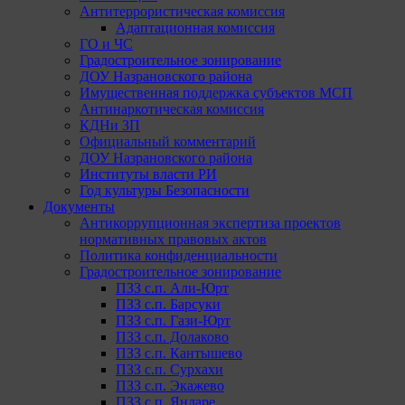
Антитеррористическая комиссия
Адаптационная комиссия
ГО и ЧС
Градостроительное зонирование
ДОУ Назрановского района
Имущественная поддержка субъектов МСП
Антинаркотическая комиссия
КДНи ЗП
Официальный комментарий
ДОУ Назрановского района
Институты власти РИ
Год культуры Безопасности
Документы
Антикоррупционная экспертиза проектов
нормативных правовых актов
Политика конфиденциальности
Градостроительное зонирование
ПЗЗ с.п. Али-Юрт
ПЗЗ с.п. Барсуки
ПЗЗ с.п. Гази-Юрт
ПЗЗ с.п. Долаково
ПЗЗ с.п. Кантышево
ПЗЗ с.п. Сурхахи
ПЗЗ с.п. Экажево
ПЗЗ с.п. Яндаре