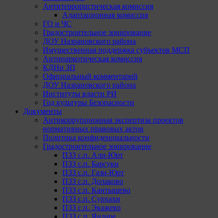
Антитеррористическая комиссия
Адаптационная комиссия
ГО и ЧС
Градостроительное зонирование
ДОУ Назрановского района
Имущественная поддержка субъектов МСП
Антинаркотическая комиссия
КДНи ЗП
Официальный комментарий
ДОУ Назрановского района
Институты власти РИ
Год культуры Безопасности
Документы
Антикоррупционная экспертиза проектов
нормативных правовых актов
Политика конфиденциальности
Градостроительное зонирование
ПЗЗ с.п. Али-Юрт
ПЗЗ с.п. Барсуки
ПЗЗ с.п. Гази-Юрт
ПЗЗ с.п. Долаково
ПЗЗ с.п. Кантышево
ПЗЗ с.п. Сурхахи
ПЗЗ с.п. Экажево
ПЗЗ с.п. Яндаре