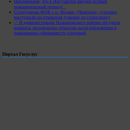
Напоминаем, что в Ингушетии введен особый
пожароопасный период!⁣⁣⠀
Спортсмены ФОК с.п. Яндаре «Чемпион» успешно
выступили на открытом турнире по грэпплингу
✅ В администрации Назрановского района обсудили
вопросы легализации объектов налогообложения и
повышения собираемости платежей
Портал Госуслуг