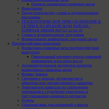
Проекты нормативно-правовых актов
Инвестиции
Градостроительство, схемы и муниципальные
программы
ТЕХНОЛОГИЧЕСКОЕ ПРИСОЕДИНЕНИЕ К
СЕТЯМ В НАЗРАНОВСКОМ РАЙОНЕ /
ГОРЯЧАЯ ЛИНИЯ 8(8732) 22-62-35
Схемы и муниципальные программы
Формирование комфортной городской среды
Противодействие коррупции
Нормативно-правовые акты противодействии
коррупции
Официальный интернет-портал правовой
информации www.pravo.gov.ru
Антикоррупционная экспертиза проектов
нормативных правовых актов
Формы, бланки
Сведения о доходах, об имуществе и
обязательствах имущественного характера
Деятельность комиссии по соблюдению
требований к служебному поведению и
урегулированию конфликта интересов
Отчёты
Обратная связь для сообщений о фактах