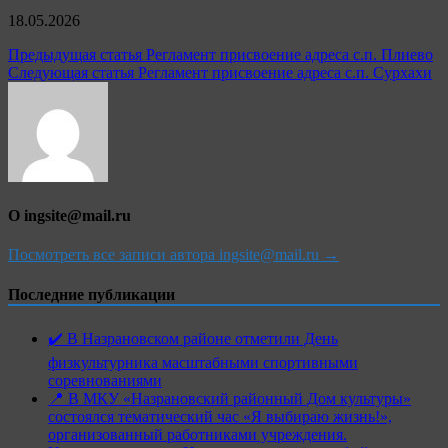
18.05.2026
Навигация
Предыдущая статья
Регламент присвоение адреса с.п. Плиево
Следующая статья
Регламент присвоение адреса с.п. Сурхахи
по
записям
О ingsite@mail.ru
Посмотреть все записи автора ingsite@mail.ru →
Последние публикации
✔️ В Назрановском районе отметили День
физкультурника масштабными спортивными
соревнованиями
📍 В МКУ «Назрановский районный Дом культуры»
состоялся тематический час «Я выбираю жизнь!»,
организованный работниками учреждения.