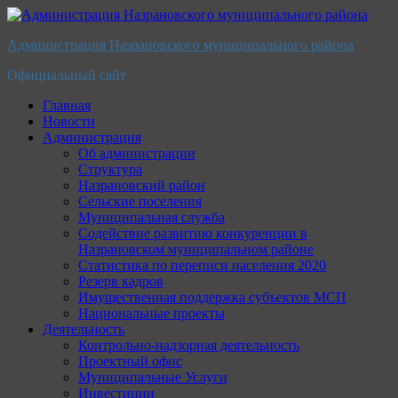
Перейти
к
Администрация Назрановского муниципального района
содержимому
Официальный сайт
Главная
Новости
Администрация
Об администрации
Структура
Назрановский район
Сельские поселения
Муниципальная служба
Содействие развитию конкуренции в
Назрановском муниципальном районе
Статистика по переписи населения 2020
Резерв кадров
Имущественная поддержка субъектов МСП
Национальные проекты
Деятельность
Контрольно-надзорная деятельность
Проектный офис
Муниципальные Услуги
Инвестиции