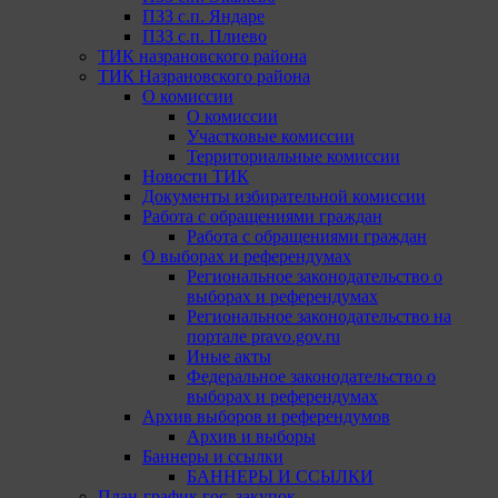
ПЗЗ с.п. Яндаре
ПЗЗ с.п. Плиево
ТИК назрановского района
ТИК Назрановского района
О комиссии
О комиссии
Участковые комиссии
Территориальные комиссии
Новости ТИК
Документы избирательной комиссии
Работа с обращениями граждан
Работа с обращениями граждан
О выборах и референдумах
Региональное законодательство о
выборах и референдумах
Региональное законодательство на
портале pravo.gov.ru
Иные акты
Федеральное законодательство о
выборах и референдумах
Архив выборов и референдумов
Архив и выборы
Баннеры и ссылки
БАННЕРЫ И ССЫЛКИ
План-график гос. закупок