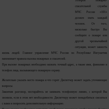
Телефон пожарно-
спасательной службы
МЧС России «101»
должен знать каждый
человек. От того,
насколько быстро Вы
сообщите о пожаре или
другой чрезвычайной
ситуации, может зависеть
жизнь людей. Главное управление МЧС России по Республике Ингушетия
напоминает правила вызова пожарных и спасателей.
При вызове пожарных необходимо назвать точный адрес, а также имя, фамилию и
телефон лица, вызывающего пожарную охрану.
Желательно указать место пожара и что горит. Диспетчер может задать уточняющие
вопросы.
Закончив разговор, постарайтесь не занимать телефонную линию, с которой Вы
звонили, если в этом нет необходимости. Диспетчеру может понадобиться связаться
с вами и попросить дополнительную информацию.