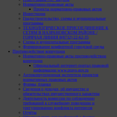
Нормативно-правовые акты
Проекты нормативно-правовых актов
Инвестиции
Градостроительство, схемы и муниципальные
программы
ТЕХНОЛОГИЧЕСКОЕ ПРИСОЕДИНЕНИЕ К
СЕТЯМ В НАЗРАНОВСКОМ РАЙОНЕ /
ГОРЯЧАЯ ЛИНИЯ 8(8732) 22-62-35
Схемы и муниципальные программы
Формирование комфортной городской среды
Противодействие коррупции
Нормативно-правовые акты противодействии
коррупции
Официальный интернет-портал правовой
информации www.pravo.gov.ru
Антикоррупционная экспертиза проектов
нормативных правовых актов
Формы, бланки
Сведения о доходах, об имуществе и
обязательствах имущественного характера
Деятельность комиссии по соблюдению
требований к служебному поведению и
урегулированию конфликта интересов
Отчёты