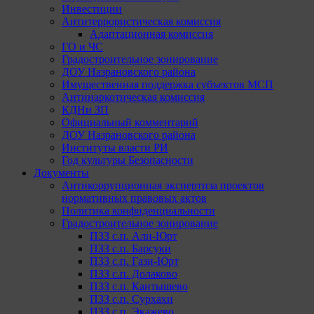
Инвестиции
Антитеррористическая комиссия
Адаптационная комиссия
ГО и ЧС
Градостроительное зонирование
ДОУ Назрановского района
Имущественная поддержка субъектов МСП
Антинаркотическая комиссия
КДНи ЗП
Официальный комментарий
ДОУ Назрановского района
Институты власти РИ
Год культуры Безопасности
Документы
Антикоррупционная экспертиза проектов
нормативных правовых актов
Политика конфиденциальности
Градостроительное зонирование
ПЗЗ с.п. Али-Юрт
ПЗЗ с.п. Барсуки
ПЗЗ с.п. Гази-Юрт
ПЗЗ с.п. Долаково
ПЗЗ с.п. Кантышево
ПЗЗ с.п. Сурхахи
ПЗЗ с.п. Экажево