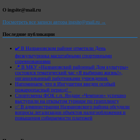
О ingsite@mail.ru
Посмотреть все записи автора ingsite@mail.ru →
Последние публикации
✔️ В Назрановском районе отметили День
физкультурника масштабными спортивными
соревнованиями
📍 В МКУ «Назрановский районный Дом культуры»
состоялся тематический час «Я выбираю жизнь!»,
организованный работниками учреждения.
Напоминаем, что в Ингушетии введен особый
пожароопасный период!⁣⁣⠀
Спортсмены ФОК с.п. Яндаре «Чемпион» успешно
выступили на открытом турнире по грэпплингу
✅ В администрации Назрановского района обсудили
вопросы легализации объектов налогообложения и
повышения собираемости платежей