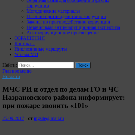
Обратная связь для сообщений о фактах
коррупции
Методические материалы
План по противодействию коррупции
Законы по противодействию коррупции
Независимая антикоррупционная экспертиза
Антикоррупционное просвещение
ОБРАЩЕНИЯ
Контакты
Инклюзивные маршруты
Уставы МО
Найти:
Главное меню
Новости
МЧС РИ и отдел по делам ГО и ЧС
Назрановского района информирует:
при пожаре звонить «101»
25.09.2017
-
от
ingsite@mail.ru