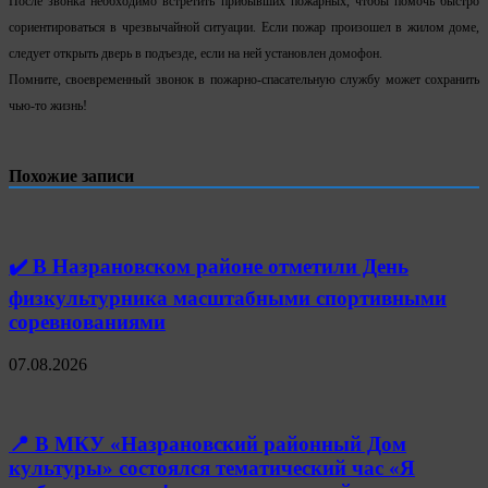
После звонка необходимо встретить прибывших пожарных, чтобы помочь быстро
сориентироваться в чрезвычайной ситуации. Если пожар произошел в жилом доме,
следует открыть дверь в подъезде, если на ней установлен домофон.
Помните, своевременный звонок в пожарно-спасательную службу может сохранить
чью-то жизнь!
Похожие записи
✔️ В Назрановском районе отметили День
физкультурника масштабными спортивными
соревнованиями
07.08.2026
📍 В МКУ «Назрановский районный Дом
культуры» состоялся тематический час «Я