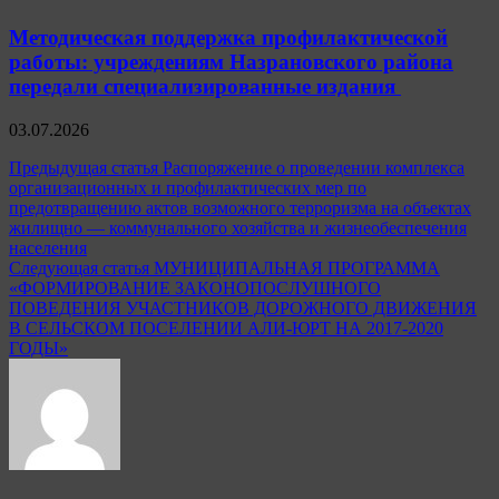
Методическая поддержка профилактической
работы: учреждениям Назрановского района
передали специализированные издания
03.07.2026
Навигация
Предыдущая статья
Распоряжение о проведении комплекса
организационных и профилактических мер по
по
предотвращению актов возможного терроризма на объектах
записям
жилищно — коммунального хозяйства и жизнеобеспечения
населения
Следующая статья
МУНИЦИПАЛЬНАЯ ПРОГРАММА
«ФОРМИРОВАНИЕ ЗАКОНОПОСЛУШНОГО
ПОВЕДЕНИЯ УЧАСТНИКОВ ДОРОЖНОГО ДВИЖЕНИЯ
В СЕЛЬСКОМ ПОСЕЛЕНИИ АЛИ-ЮРТ НА 2017-2020
ГОДЫ»