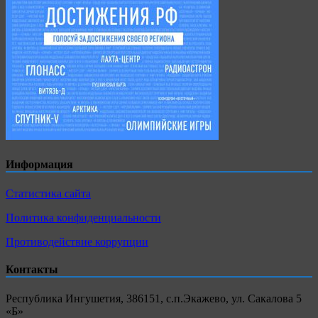
Информация
Статистика сайта
Политика конфиденциальности
Противодействие коррупции
Контакты
Республика Ингушетия, 386151, с.п.Экажево, ул. Сакалова 5
«Б»