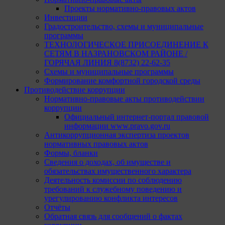
Проекты нормативно-правовых актов
Инвестиции
Градостроительство, схемы и муниципальные
программы
ТЕХНОЛОГИЧЕСКОЕ ПРИСОЕДИНЕНИЕ К
СЕТЯМ В НАЗРАНОВСКОМ РАЙОНЕ /
ГОРЯЧАЯ ЛИНИЯ 8(8732) 22-62-35
Схемы и муниципальные программы
Формирование комфортной городской среды
Противодействие коррупции
Нормативно-правовые акты противодействии
коррупции
Официальный интернет-портал правовой
информации www.pravo.gov.ru
Антикоррупционная экспертиза проектов
нормативных правовых актов
Формы, бланки
Сведения о доходах, об имуществе и
обязательствах имущественного характера
Деятельность комиссии по соблюдению
требований к служебному поведению и
урегулированию конфликта интересов
Отчёты
Обратная связь для сообщений о фактах