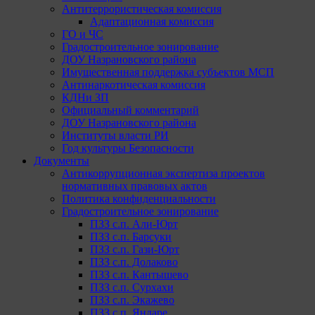
Антитеррористическая комиссия
Адаптационная комиссия
ГО и ЧС
Градостроительное зонирование
ДОУ Назрановского района
Имущественная поддержка субъектов МСП
Антинаркотическая комиссия
КДНи ЗП
Официальный комментарий
ДОУ Назрановского района
Институты власти РИ
Год культуры Безопасности
Документы
Антикоррупционная экспертиза проектов
нормативных правовых актов
Политика конфиденциальности
Градостроительное зонирование
ПЗЗ с.п. Али-Юрт
ПЗЗ с.п. Барсуки
ПЗЗ с.п. Гази-Юрт
ПЗЗ с.п. Долаково
ПЗЗ с.п. Кантышево
ПЗЗ с.п. Сурхахи
ПЗЗ с.п. Экажево
ПЗЗ с.п. Яндаре