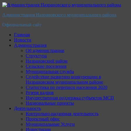
Перейти
к
Администрация Назрановского муниципального района
содержимому
Официальный сайт
Главная
Новости
Администрация
Об администрации
Структура
Назрановский район
Сельские поселения
Муниципальная служба
Содействие развитию конкуренции в
Назрановском муниципальном районе
Статистика по переписи населения 2020
Резерв кадров
Имущественная поддержка субъектов МСП
Национальные проекты
Деятельность
Контрольно-надзорная деятельность
Проектный офис
Муниципальные Услуги
Инвестиции