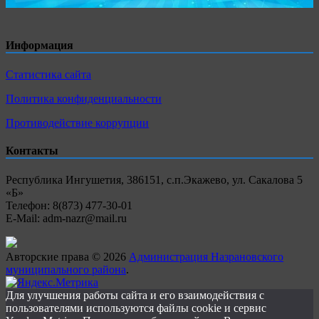
Информация
Статистика сайта
Политика конфиденциальности
Противодействие коррупции
Контакты
Республика Ингушетия, 386151, с.п.Экажево, ул. Сакалова 5
«Б»
Телефон: 8(873) 477-30-01
E-Mail: adm-nazr@mail.ru
Авторские права © 2026
Администрация Назрановского
муниципального района
.
Для улучшения работы сайта и его взаимодействия с
пользователями используются файлы cookie и сервис