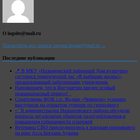
О ingsite@mail.ru
Посмотреть все записи автора ingsite@mail.ru →
Последние публикации
📍 В МКУ «Назрановский районный Дом культуры»
состоялся тематический час «Я выбираю жизнь!»,
организованный работниками учреждения.
Напоминаем, что в Ингушетии введен особый
пожароопасный период!⁣⁣⠀
Спортсмены ФОК с.п. Яндаре «Чемпион» успешно
выступили на открытом турнире по грэпплингу
✅ В администрации Назрановского района обсудили
вопросы легализации объектов налогообложения и
повышения собираемости платежей
Ветераны СВО присоединились к поискам пропавшего
на реке Асса Бекхана Аушева