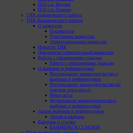
ПЗЗ с.п. Яндаре
ПЗЗ с.п. Плиево
ТИК назрановского района
ТИК Назрановского района
О комиссии
О комиссии
Участковые комиссии
Территориальные комиссии
Новости ТИК
Документы избирательной комиссии
Работа с обращениями граждан
Работа с обращениями граждан
О выборах и референдумах
Региональное законодательство о
выборах и референдумах
Региональное законодательство на
портале pravo.gov.ru
Иные акты
Федеральное законодательство о
выборах и референдумах
Архив выборов и референдумов
Архив и выборы
Баннеры и ссылки
БАННЕРЫ И ССЫЛКИ
План-график гос. закупок