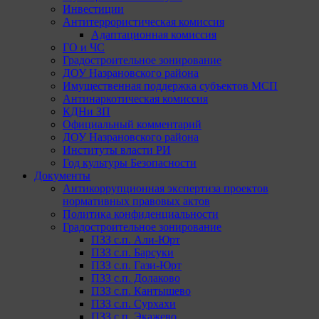
Инвестиции
Антитеррористическая комиссия
Адаптационная комиссия
ГО и ЧС
Градостроительное зонирование
ДОУ Назрановского района
Имущественная поддержка субъектов МСП
Антинаркотическая комиссия
КДНи ЗП
Официальный комментарий
ДОУ Назрановского района
Институты власти РИ
Год культуры Безопасности
Документы
Антикоррупционная экспертиза проектов
нормативных правовых актов
Политика конфиденциальности
Градостроительное зонирование
ПЗЗ с.п. Али-Юрт
ПЗЗ с.п. Барсуки
ПЗЗ с.п. Гази-Юрт
ПЗЗ с.п. Долаково
ПЗЗ с.п. Кантышево
ПЗЗ с.п. Сурхахи
ПЗЗ с.п. Экажево