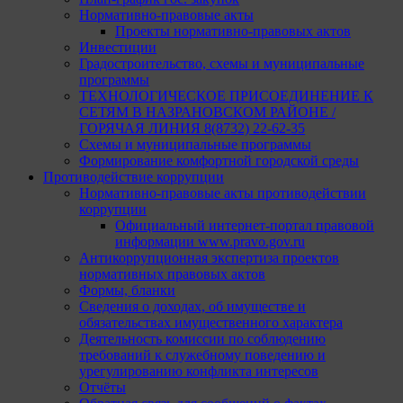
Нормативно-правовые акты
Проекты нормативно-правовых актов
Инвестиции
Градостроительство, схемы и муниципальные
программы
ТЕХНОЛОГИЧЕСКОЕ ПРИСОЕДИНЕНИЕ К
СЕТЯМ В НАЗРАНОВСКОМ РАЙОНЕ /
ГОРЯЧАЯ ЛИНИЯ 8(8732) 22-62-35
Схемы и муниципальные программы
Формирование комфортной городской среды
Противодействие коррупции
Нормативно-правовые акты противодействии
коррупции
Официальный интернет-портал правовой
информации www.pravo.gov.ru
Антикоррупционная экспертиза проектов
нормативных правовых актов
Формы, бланки
Сведения о доходах, об имуществе и
обязательствах имущественного характера
Деятельность комиссии по соблюдению
требований к служебному поведению и
урегулированию конфликта интересов
Отчёты