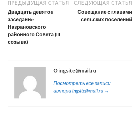
ПРЕДЫДУЩАЯ СТАТЬЯ
СЛЕДУЮЩАЯ СТАТЬЯ
Двадцать девятоe
Совещание с главами
заседаниe
сельских поселений
Назрановского
районного Совета (III
созыва)
О ingsite@mail.ru
Посмотреть все записи
автора ingsite@mail.ru →